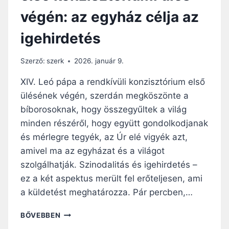
R
végén: az egyház célja az
E
N
igehirdetés
C
Ö
R
Szerző:
szerk
2026. január 9.
Ö
K
XIV. Leó pápa a rendkívüli konzisztórium első
S
ülésének végén, szerdán megköszönte a
É
bíborosoknak, hogy összegyűltek a világ
G
E
minden részéről, hogy együtt gondolkodjanak
és mérlegre tegyék, az Úr elé vigyék azt,
amivel ma az egyházat és a világot
szolgálhatják. Szinodalitás és igehirdetés –
ez a két aspektus merült fel erőteljesen, ami
a küldetést meghatározza. Pár percben,…
L
BŐVEBBEN
E