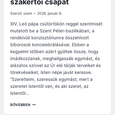
szakértői csapat
S
Ő
K
Szerző:
szerk
2026. január 8.
O
N
XIV. Leó pápa csütörtökön reggel szentmisét
Z
mutatott be a Szent Péter-bazilikában, a
I
rendkívüli konzisztóriumra összehívott
S
Z
bíborosok koncelebrálásával. Ebben a
T
kegyelmi időben azért gyűltek össze, hogy
Ó
imádkozzanak, meghallgassák egymást, és
R
alázatos szívvel az Úr elé tárják terveiket és
I
U
törekvéseiket, Isten népe javát keresve.
M
“Szeretteim, szeressük egymást; mert a
I
szeretet Istentől van, és aki szeret, az
Ü
L
Istentől…
É
S
L
BŐVEBBEN
V
E
É
Ó