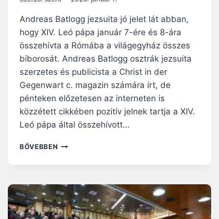
Z
I
Andreas Batlogg jezsuita jó jelet lát abban,
S
hogy XIV. Leó pápa január 7-ére és 8-ára
Z
összehívta a Rómába a világegyház összes
T
Ó
bíborosát. Andreas Batlogg osztrák jezsuita
R
szerzetes és publicista a Christ in der
I
Gegenwart c. magazin számára írt, de
U
pénteken előzetesen az interneten is
M
O
közzétett cikkében pozitív jelnek tartja a XIV.
T
Leó pápa által összehívott…
:
„
A
BŐVEBBEN
A
R
Z
E
É
N
R
D
T
K
V
Í
A
V