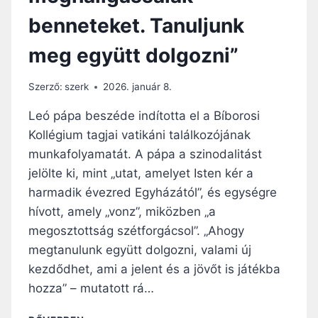
E
Z
benneteket. Tanuljunk
H
T
I
Ó
meg együtt dolgozni”
R
R
D
I
E
U
Szerző:
szerk
2026. január 8.
T
M
É
E
Leó pápa beszéde indította el a Bíborosi
S
G
Kollégium tagjai vatikáni találkozójának
Y
munkafolyamatát. A pápa a szinodalitást
H
I
jelölte ki, mint „utat, amelyet Isten kér a
T
harmadik évezred Egyházától”, és egységre
K
hívott, amely „vonz”, miközben „a
Ö
megosztottság szétforgácsol”. „Ahogy
Z
Ö
megtanulunk együtt dolgozni, valami új
S
kezdődhet, ami a jelent és a jövőt is játékba
S
hozza” – mutatott rá…
É
G
X