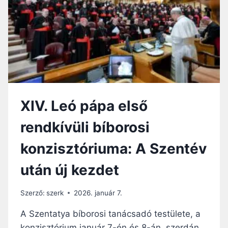
G
Ü
Y
L
O
I
K
K
I
O
T
N
T
Z
,
I
H
S
O
XIV. Leó pápa első
Z
G
T
Y
rendkívüli bíborosi
Ó
M
R
E
konzisztóriuma: A Szentév
I
G
U
H
után új kezdet
M
A
E
L
L
Szerző:
szerk
2026. január 7.
L
Ő
G
R
A Szentatya bíborosi tanácsadó testülete, a
A
E
konzisztórium január 7-én és 8-án, szerdán
S