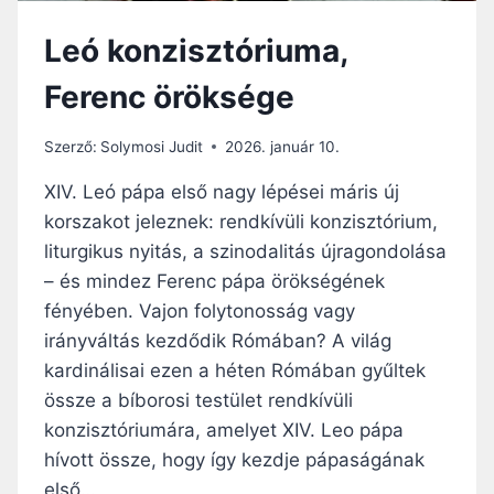
Leó konzisztóriuma,
Ferenc öröksége
Szerző:
Solymosi Judit
2026. január 10.
XIV. Leó pápa első nagy lépései máris új
korszakot jeleznek: rendkívüli konzisztórium,
liturgikus nyitás, a szinodalitás újragondolása
– és mindez Ferenc pápa örökségének
fényében. Vajon folytonosság vagy
irányváltás kezdődik Rómában? A világ
kardinálisai ezen a héten Rómában gyűltek
össze a bíborosi testület rendkívüli
konzisztóriumára, amelyet XIV. Leo pápa
hívott össze, hogy így kezdje pápaságának
első…