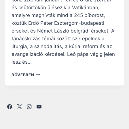
L
S
és csütörtökön ülésezik a Vatikánban,
É
A
P
amelyre meghívták mind a 245 bíborost,
L
É
köztük Erdő Péter Esztergom-budapesti
A
S
K
érseket és Német László belgrádi érseket. A
T
B
tanácskozás témái között szerepelnek a
J
E
E
liturgia, a szinodalitás, a kúriai reform és az
N
L
evangelizáció kérdései. Leó pápa végig jelen
N
E
E
lesz és…
N
T
T
E
X
BŐVEBBEN
K
I
E
V
T
.
.
L
T
E
A
Ó
N
P
U
Á
L
P