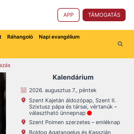
APP
TÁMOGATÁS
t
Ráhangoló
Napi evangélium
azás
Kalendárium
2026. augusztus 7., péntek
Szent Kajetán áldozópap, Szent II.
Szixtusz pápa és társai, vértanúk –
választható ünnepnap
Szent Poimen szerzetes – emléknap
Boldog Agatangelus és Kasszián