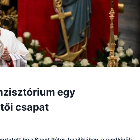
nzisztórium egy
tői csapat
utatott be a Szent Péter-bazilikában, a rendkívüli