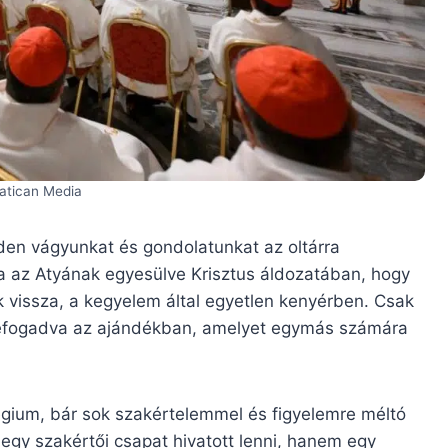
Vatican Media
den vágyunkat és gondolatunkat az oltárra
va az Atyának egyesülve Krisztus áldozatában, hogy
uk vissza, a kegyelem által egyetlen kenyérben. Csak
 befogadva az ajándékban, amelyet egymás számára
llégium, bár sok szakértelemmel és figyelemre méltó
gy szakértői csapat hivatott lenni, hanem egy