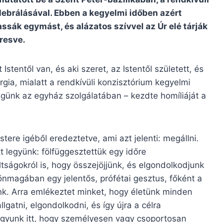
ebrálásával. Ebben a kegyelmi időben azért
sák egymást, és alázatos szívvel az Úr elé tárják
eresve.
stentől van, és aki szeret, az Istentől született, és
turgia, mialatt a rendkívüli konzisztórium kegyelmi
égünk az egyház szolgálatában – kezdte homíliáját a
stere igéből eredeztetve, ami azt jelenti: megállni.
 legyünk: fölfüggesztettük egy időre
ságokról is, hogy összejöjjünk, és elgondolkodjunk
 önmagában egy jelentős, prófétai gesztus, főként a
k. Arra emlékeztet minket, hogy életünk minden
gatni, elgondolkodni, és így újra a célra
agyunk itt, hogy személyesen vagy csoportosan