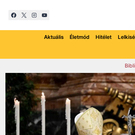
Skip
to
content
Aktuális
Életmód
Hitélet
Lelkis
Bibl