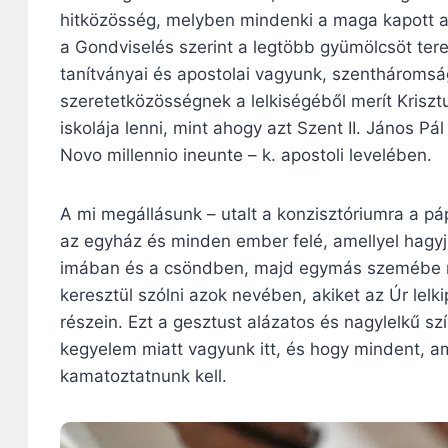
hitközösség, melyben mindenki a maga kapott ad
a Gondviselés szerint a legtöbb gyümölcsöt tere
tanítványai és apostolai vagyunk, szentháromság
szeretetközösségnek a lelkiségéből merít Kriszt
iskolája lenni, mint ahogy azt Szent II. János P
Novo millennio ineunte – k. apostoli levelében.
A mi megállásunk – utalt a konzisztóriumra a pá
az egyház és minden ember felé, amellyel hagyj
imában és a csöndben, majd egymás szemébe n
keresztül szólni azok nevében, akiket az Úr lelk
részein. Ezt a gesztust alázatos és nagylelkű s
kegyelem miatt vagyunk itt, és hogy mindent, 
kamatoztatnunk kell.