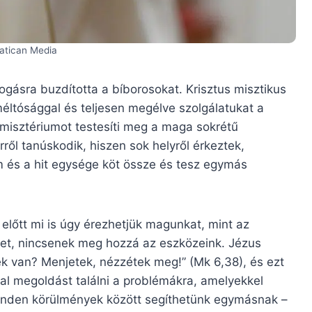
Vatican Media
gásra buzdította a bíborosokat. Krisztus misztikus
éltósággal és teljesen megélve szolgálatukat a
 misztériumot testesíti meg a maga sokrétű
ről tanúskodik, hiszen sok helyről érkeztek,
m és a hit egysége köt össze és tesz egymás
lőtt mi is úgy érezhetjük magunkat, mint az
ket, nincsenek meg hozzá az eszközeink. Jézus
ek van? Menjetek, nézzétek meg!” (Mk 6,38), és ezt
al megoldást találni a problémákra, amelyekkel
nden körülmények között segíthetünk egymásnak –