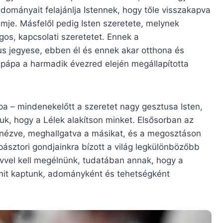
ományait felajánlja Istennek, hogy tőle visszakapva
mje. Másfelől pedig Isten szeretete, melynek
os, kapcsolati szeretetet. Ennek a
us jegyese, ebben él és ennek akar otthona és
ál pápa a harmadik évezred elején megállapította
pa – mindenekelőtt a szeretet nagy gesztusa Isten,
uk, hogy a Lélek alakítson minket. Elsősorban az
ézve, meghallgatva a másikat, és a megosztáson
ipásztori gondjainkra bízott a világ legkülönbözőbb
zívvel kell megélnünk, tudatában annak, hogy a
amit kaptunk, adományként és tehetségként