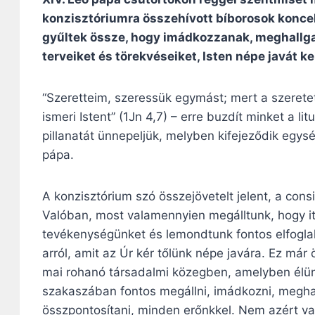
konzisztóriumra összehívott bíborosok koncel
gyűltek össze, hogy imádkozzanak, meghallgas
terveiket és törekvéseiket, Isten népe javát k
“Szeretteim, szeressük egymást; mert a szeretet I
ismeri Istent” (1Jn 4,7) – erre buzdít minket a li
pillanatát ünnepeljük, melyben kifejeződik egys
pápa.
A konzisztórium szó összejövetelt jelent, a consi
Valóban, most valamennyien megálltunk, hogy itt
tevékenységünket és lemondtunk fontos elfoglalt
arról, amit az Úr kér tőlünk népe javára. Ez már
mai rohanó társadalmi közegben, amelyben élün
szakaszában fontos megállni, imádkozni, meghall
összpontosítani, minden erőnkkel. Nem azért v