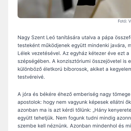
Fotó: 
Nagy Szent Leó tanítására utalva a pápa összefo
testeként működjenek együtt mindenki javára, m
Lélek vezetésével. Az egyház kétezer éve ezt a
szépségében. A konzisztóriumi összejövetel is er
különböző életkorú bíborosok, akiket a kegyele
testvéreivé.
A jóra és békére éhező emberiség nagy tömege e
apostolok: hogy nem vagyunk képesek ellátni ő
azonban ma is azt kérdi tőlünk: „Hány kenyeret
együtt tehetjük. Nem fogunk tudni mindig azonn
szembe kell néznünk. Azonban mindenhol és mi