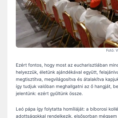
Fotó: 
Ezért fontos, hogy most az eucharisztiában min
helyezzük, életünk ajándékával együtt, felajánl
megtisztítva, megvilágosítva és átalakítva kapj
így tudjuk valóban meghallgatni az ő hangját,
jelentünk: ezért gyűltünk össze.
Leó pápa így folytatta homíliáját: a bíborosi ko
adottságokkal rendelkezik, elsősorban mégsem e