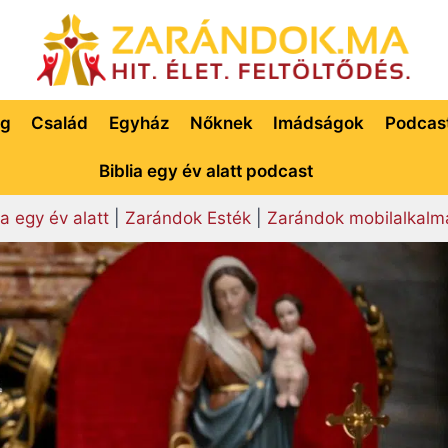
ég
Család
Egyház
Nőknek
Imádságok
Podcas
Biblia egy év alatt podcast
ia egy év alatt
|
Zarándok Esték
|
Zarándok mobilalkalm