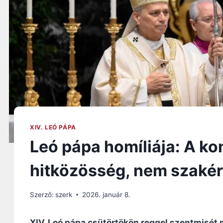
XIV. LEÓ PÁPA
Leó pápa homíliája: A ko
hitközösség, nem szakér
Szerző:
szerk
2026. január 8.
XIV. Leó pápa csütörtökön reggel szentmisét m