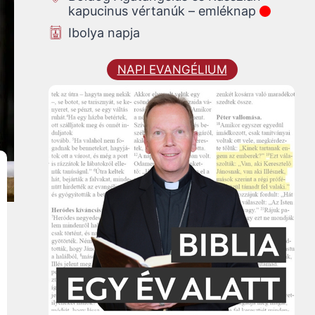
kapucinus vértanúk – emléknap
Ibolya napja
NAPI EVANGÉLIUM