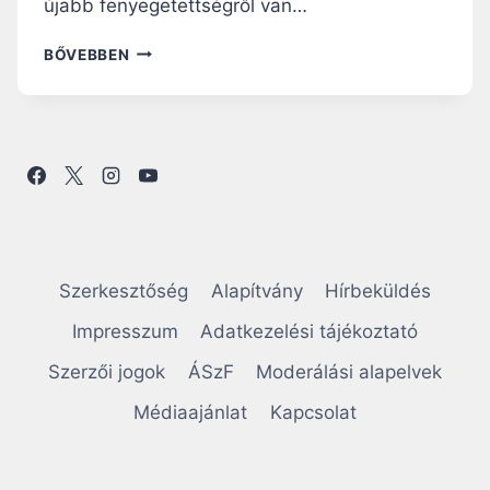
újabb fenyegetettségről van…
M
BŐVEBBEN
E
G
F
I
G
Y
E
L
É
S
Szerkesztőség
Alapítvány
Hírbeküldés
,
P
Impresszum
Adatkezelési tájékoztató
R
Szerzői jogok
ÁSzF
Moderálási alapelvek
O
F
Médiaajánlat
Kapcsolat
I
L
A
L