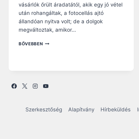
vásárlók őrült áradatától, akik egy jó vétel
után rohangáltak, a fotocellás ajtó
állandóan nyitva volt; de a dolgok
megváltoztak, amikor…
B
BŐVEBBEN
L
A
C
K
F
R
I
D
A
Y
Szerkesztőség
Alapítvány
Hírbeküldés
K
A
T
O