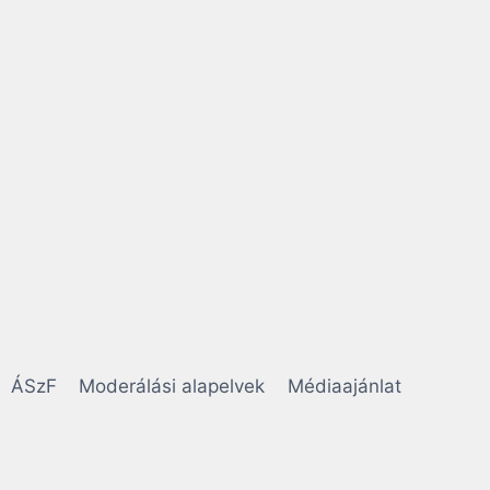
ÁSzF
Moderálási alapelvek
Médiaajánlat