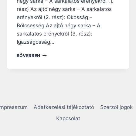
négy sarka – A sarkalatos erényekről (1.
rész) Az ajtó négy sarka – A sarkalatos
erényekről (2. rész): Okosság –
Bölcsesség Az ajtó négy sarka – A
sarkalatos erényekről (3. rész):
Igazságosság…
A
BŐVEBBEN
Z
A
J
T
Ó
N
É
G
Impresszum
Adatkezelési tájékoztató
Szerzői jogok
Y
S
Kapcsolat
A
R