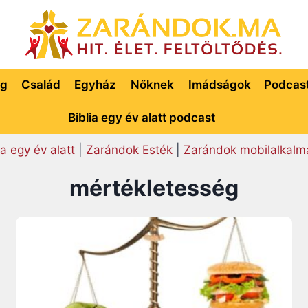
ég
Család
Egyház
Nőknek
Imádságok
Podcas
Biblia egy év alatt podcast
ia egy év alatt
|
Zarándok Esték
|
Zarándok mobilalkalm
mértékletesség