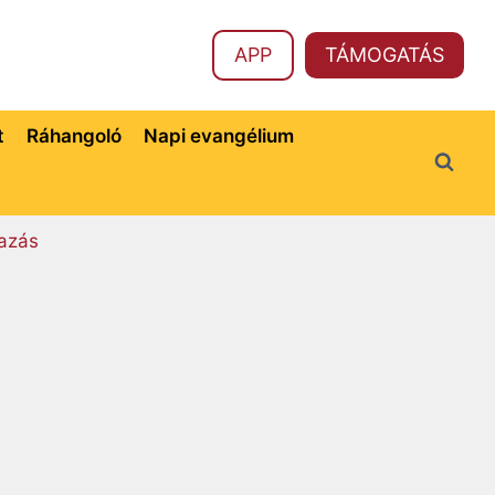
APP
TÁMOGATÁS
t
Ráhangoló
Napi evangélium
azás