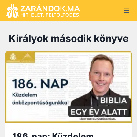
S
k
i
p
Királyok második könyve
t
o
c
o
n
t
e
n
t
186. nap: Küzdelem