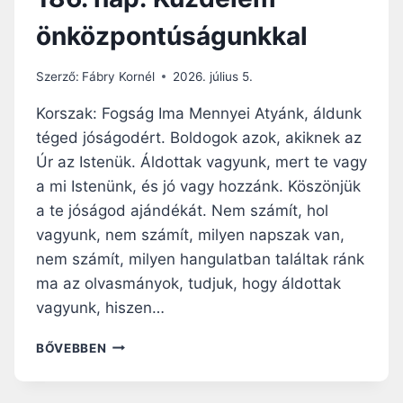
önközpontúságunkkal
Szerző:
Fábry Kornél
2026. július 5.
Korszak: Fogság Ima Mennyei Atyánk, áldunk
téged jóságodért. Boldogok azok, akiknek az
Úr az Istenük. Áldottak vagyunk, mert te vagy
a mi Istenünk, és jó vagy hozzánk. Köszönjük
a te jóságod ajándékát. Nem számít, hol
vagyunk, nem számít, milyen napszak van,
nem számít, milyen hangulatban találtak ránk
ma az olvasmányok, tudjuk, hogy áldottak
vagyunk, hiszen…
1
BŐVEBBEN
8
6
.