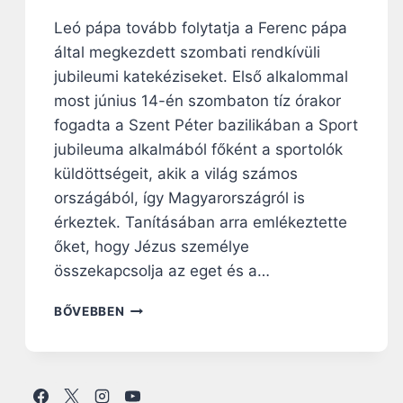
E
Leó pápa tovább folytatja a Ferenc pápa
:
által megkezdett szombati rendkívüli
A
R
jubileumi katekéziseket. Első alkalommal
E
most június 14-én szombaton tíz órakor
M
fogadta a Szent Péter bazilikában a Sport
É
N
jubileuma alkalmából főként a sportolók
Y
küldöttségeit, akik a világ számos
S
országából, így Magyarországról is
É
érkeztek. Tanításában arra emlékeztette
G
T
őket, hogy Jézus személye
A
összekapcsolja az eget és a…
N
Ú
L
BŐVEBBEN
S
E
Á
Ó
G
P
T
Á
É
P