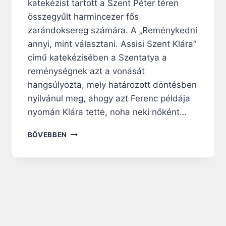
katekézist tartott a Szent Péter téren
összegyűlt harmincezer fős
zarándoksereg számára. A „Reménykedni
annyi, mint választani. Assisi Szent Klára”
című katekézisében a Szentatya a
reménységnek azt a vonását
hangsúlyozta, mely határozott döntésben
nyilvánul meg, ahogy azt Ferenc példája
nyomán Klára tette, noha neki nőként…
L
BŐVEBBEN
E
Ó
P
Á
P
A
J
U