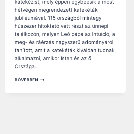
katekézist, mely éppen egybeesik a most
hétvégen megrendezett katekéták
jubileumával. 115 országból mintegy
húszezer hitoktató vett részt az ünnepi
találkozón, melyen Leó pápa az intuíció, a
meg- és ráérzés nagyszerű adományáról
tanított, amit a katekéták kiválóan tudnak
alkalmazni, amikor Isten és az ő
Országa…
L
BŐVEBBEN
E
Ó
P
Á
P
A
J
U