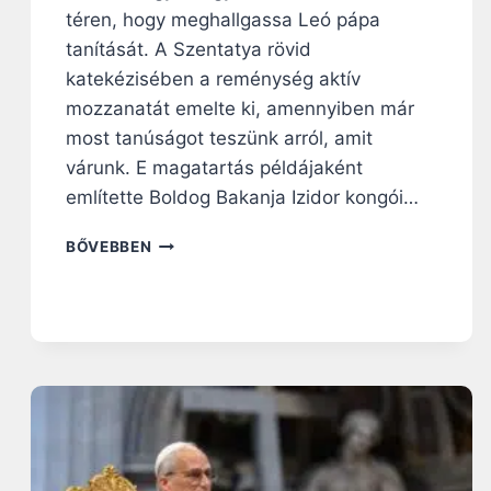
téren, hogy meghallgassa Leó pápa
tanítását. A Szentatya rövid
katekézisében a reménység aktív
mozzanatát emelte ki, amennyiben már
most tanúságot teszünk arról, amit
várunk. E magatartás példájaként
említette Boldog Bakanja Izidor kongói…
L
BŐVEBBEN
E
Ó
P
Á
P
A
S
Z
O
M