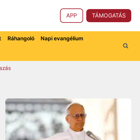
APP
TÁMOGATÁS
t
Ráhangoló
Napi evangélium
azás