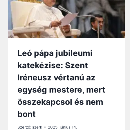
B
A
T
I
J
U
B
I
L
Leó pápa jubileumi
E
U
katekézise: Szent
M
I
Iréneusz vértanú az
K
A
egység mestere, mert
T
E
összekapcsol és nem
K
É
bont
Z
I
Szerző:
szerk
2025. június 14.
S