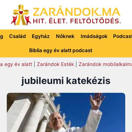
ég
Család
Egyház
Nőknek
Imádságok
Podcas
Biblia egy év alatt podcast
ia egy év alatt
|
Zarándok Esték
|
Zarándok mobilalkalm
jubileumi katekézis