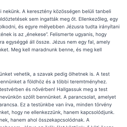
 nekünk. A keresztény közösségen belüli tanbeli
üldöztetések sem ingatták meg őt. Ellenkezőleg, egy
lkodni, és egyre mélyebben Jézusra tudta irányítani
tének is az „énekese”. Felismerte ugyanis, hogy
ra egységgé áll össze. Jézus nem egy fal, amely
nket. Meg kell maradnunk benne, és meg kell
nket vehetik, a szavak pedig ölhetnek is. A test
ennünket a földhöz és a többi teremtményhez.
testvérben és nővérben! Hallgassuk meg a test
 nevünkön szólít bennünket. A parancsolat, amelyet
arancsa. Ez a testünkbe van írva, minden törvény
minket, hogy ne ellenkezzünk, hanem kapcsolódjunk.
lnek, hanem ahol összekapcsolódnak. A