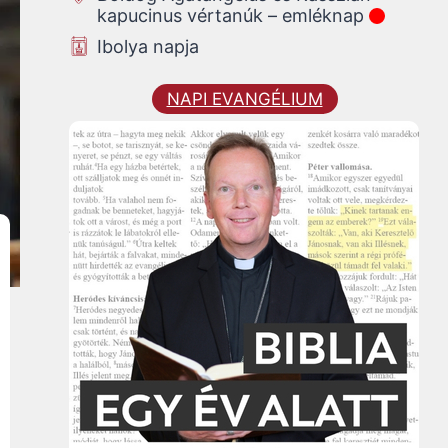
kapucinus vértanúk – emléknap
Ibolya napja
NAPI EVANGÉLIUM