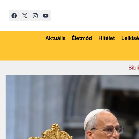
Skip
to
content
Aktuális
Életmód
Hitélet
Lelkis
Bibl