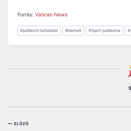
Forrás:
Vatican News
Post
#
jubileumi katekézis
#
kiemelt
#
Sport jubileuma
#
Tags:
Bejegyzés
ELŐZŐ