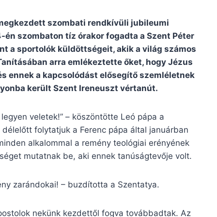
 megkezdett szombati rendkívüli jubileumi
4-én szombaton tíz órakor fogadta a Szent Péter
nt a sportolók küldöttségeit, akik a világ számos
 Tanításában arra emlékeztette őket, hogy Jézus
 és ennek a kapcsolódást elősegítő szemléletnek
yonba került Szent Ireneuszt vértanút.
 legyen veletek!” – köszöntötte Leó pápa a
délelőtt folytatjuk a Ferenc pápa által januárban
 minden alkalommal a remény teológiai erényének
séget mutatnak be, aki ennek tanúságtevője volt.
ny zarándokai! – buzdította a Szentatya.
ostolok nekünk kezdettől fogva továbbadtak. Az