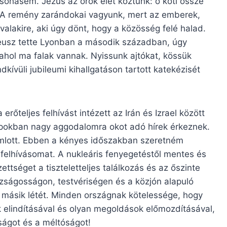
ohasem. Jézus az örök élet köztünk: ő köti össze
t. A remény zarándokai vagyunk, mert az emberek,
lakire, aki úgy dönt, hogy a közösség felé halad.
eusz tette Lyonban a második században, úgy
ahol ma falak vannak. Nyissunk ajtókat, kössük
kívüli jubileumi kihallgatáson tartott katekézisét
rőteljes felhívást intézett az Irán és Izrael között
napokban nagy aggodalomra okot adó hírek érkeznek.
romlott. Ebben a kényes időszakban szeretném
ó felhívásomat. A nukleáris fenyegetéstől mentes és
ettséget a tiszteletteljes találkozás és az őszinte
azságosságon, testvériségen és a közjón alapuló
a másik létét. Minden országnak kötelessége, hogy
 elindításával és olyan megoldások előmozdításával,
ságot és a méltóságot!