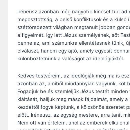
Iréneusz azonban még nagyobb kincset tud adni
megosztottság, a belső konfliktusok és a külső 
széttöredezett világban megtanult jobban gondo
a figyelmét. Így lett Jézus személyének, sőt Tes
benne az, ami számunkra ellentétesnek tűnik, új
elválaszt, hanem egy ajtó, amely egyesít bennü
különböztetnünk a valóságot az ideológiáktól.
Kedves testvéreim, az ideológiák még ma is eszü
azonban az, amiből mindannyian vagyunk, köt b
Fogadjuk be és szemléljük Jézus testét minden 
kiáltását, halljuk meg mások fájdalmát, amely a
kezdettől fogva kaptunk, a kölcsönös szeretet p
előtt. Iréneusz, az egység mestere, arra tanít 
Nem ott van értelem, ahol az emberek elkülönü