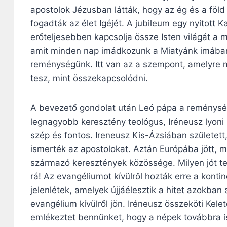
apostolok Jézusban látták, hogy az ég és a föld
fogadták az élet Igéjét. A jubileum egy nyitott K
erőteljesebben kapcsolja össze Isten világát a 
amit minden nap imádkozunk a Miatyánk imában:
reménységünk. Itt van az a szempont, amelyre m
tesz, mint összekapcsolódni.
A bevezető gondolat után Leó pápa a reménység
legnagyobb keresztény teológus, Iréneusz lyoni
szép és fontos. Ireneusz Kis-Ázsiában született,
ismerték az apostolokat. Aztán Európába jött, m
származó keresztények közössége. Milyen jót t
rá! Az evangéliumot kívülről hozták erre a kont
jelenlétek, amelyek újjáélesztik a hitet azokba
evangélium kívülről jön. Iréneusz összeköti Kele
emlékeztet bennünket, hogy a népek továbbra i