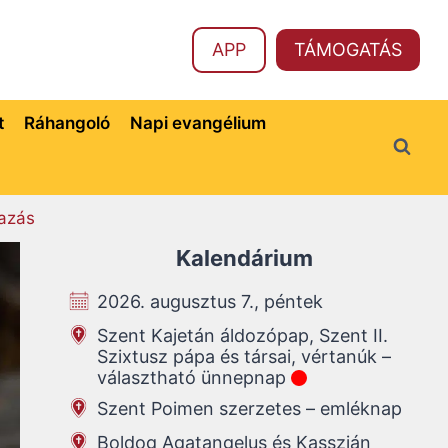
APP
TÁMOGATÁS
t
Ráhangoló
Napi evangélium
azás
Kalendárium
2026. augusztus 7., péntek
Szent Kajetán áldozópap, Szent II.
Szixtusz pápa és társai, vértanúk –
választható ünnepnap
Szent Poimen szerzetes – emléknap
Boldog Agatangelus és Kasszián