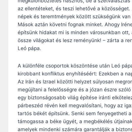
megkülönböztetés hasznos, de a szétválasztás s
az ellentéteket, és teszi lehetővé a közössége
népek és teremtmények között szükségünk van va
Mások aztán követni fognak minket. Ahogy Irén
építsünk hidakat mi is minden városunkban ott, 
össze világokat és lesz reményünk! – zárta a rend
Leó pápa.
A különféle csoportok köszöntése után Leó pápa e
kirobbant konfliktus enyhítéséért: Ezekben a 
Az Irán és Izrael közötti helyzet súlyosan meg
megújítani a felelősségre és a józan észre szól
egy biztonságosabb világ építése iránti elkötelez
párbeszéd révén kell megvalósítani, hogy az ig
tartós békét építsünk. Senki sem fenyegetheti 
támogassa a béke ügyét, a megbékélés útjainak
amelyek mindenki számára garantálják a bizton