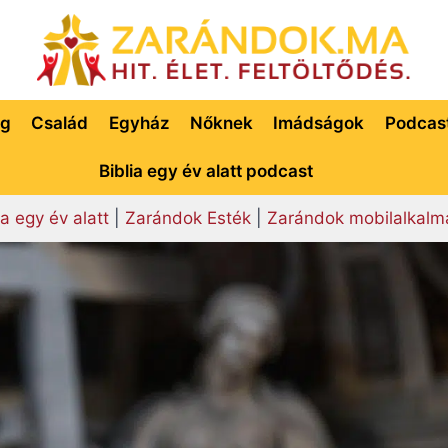
ég
Család
Egyház
Nőknek
Imádságok
Podcas
Biblia egy év alatt podcast
ia egy év alatt
|
Zarándok Esték
|
Zarándok mobilalkalm