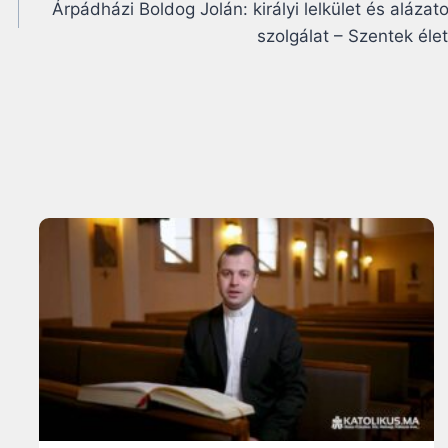
Árpádházi Boldog Jolán: királyi lelkület és alázat
szolgálat – Szentek éle