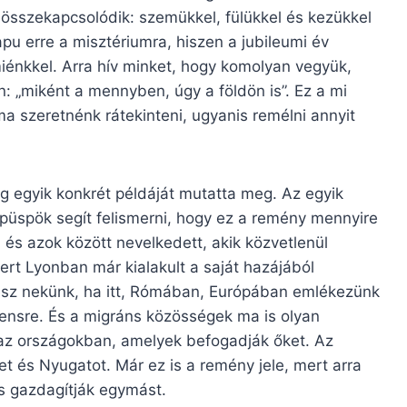
 összekapcsolódik: szemükkel, fülükkel és kezükkel
apu erre a misztériumra, hiszen a jubileumi év
miénkkel. Arra hív minket, hogy komolyan vegyük,
 „miként a mennyben, úgy a földön is”. Ez a mi
a szeretnénk rátekinteni, ugyanis remélni annyit
 egyik konkrét példáját mutatta meg. Az egyik
 püspök segít felismerni, hogy ez a remény mennyire
 és azok között nevelkedett, akik közvetlenül
ert Lyonban már kialakult a saját hazájából
esz nekünk, ha itt, Rómában, Európában emlékezünk
inensre. És a migráns közösségek ma is olyan
n az országokban, amelyek befogadják őket. Az
tet és Nyugatot. Már ez is a remény jele, mert arra
s gazdagítják egymást.