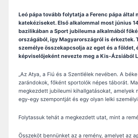
Leó pápa tovább folytatja a Ferenc pápa által
katekéziseket. Első alkalommal most június 1
bazilikában a Sport jubileuma alkalmából főké
országából, így Magyarországról is érkeztek.
személye összekapcsolja az eget és a földet,
képviselőjeként nevezte meg a Kis-Ázsiából L
„Az Atya, a Fiú és a Szentlélek nevében. A béke
zarándokok, főként sportolók népes táborát. Ma 
megkezdett jubileumi kihallgatásokat, amelyek
egy-egy szempontját és egy olyan lelki személyi
Folytassuk tehát a megkezdett utat, mint a remé
Összeköt bennünket az a remény, amelyet az ap