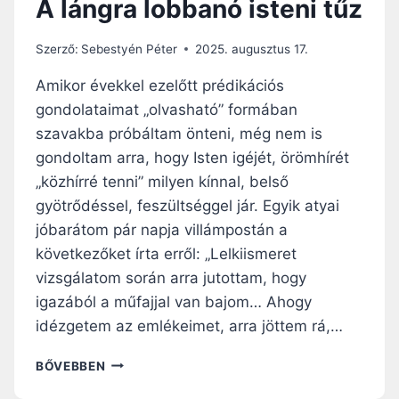
A lángra lobbanó isteni tűz
E
M
L
Szerző:
Sebestyén Péter
2025. augusztus 17.
É
L
Amikor évekkel ezelőtt prédikációs
Ő
gondolataimat „olvasható” formában
D
szavakba próbáltam önteni, még nem is
É
S
gondoltam arra, hogy Isten igéjét, örömhírét
É
„közhírré tenni” milyen kínnal, belső
S
gyötrődéssel, feszültséggel jár. Egyik atyai
A
jóbarátom pár napja villámpostán a
S
Z
következőket írta erről: „Lelkiismeret
O
vizsgálatom során arra jutottam, hogy
L
igazából a műfajjal van bajom… Ahogy
G
Á
idézgetem az emlékeimet, arra jöttem rá,…
L
A
A
BŐVEBBEN
T
L
E
Á