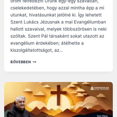
öröm felfedezni Urunk egy-egy szavában,
H
A
cselekedetében, hogy azzal mintha épp a mi
N
utunkat, hivatásunkat jelölné ki. Így lehetett
E
Szent Lukács Jézusnak a mai Evangéliumban
M
hallott szavaival, melyek többszörösen is neki
S
Z
szóltak. Szent Pál társaként sokat utazott az
E
evangélium érdekében; átélhette a
N
kiszolgáltatottságot, az…
T
S
N
BŐVEBBEN
É
A
G
P
R
I
E
R
–
Á
A
H
S
A
Z
N
E
G
R
O
E