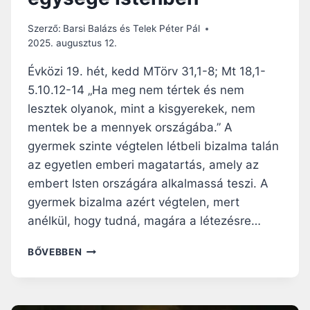
L
D
Szerző:
Barsi Balázs és Telek Péter Pál
Á
2025. augusztus 12.
J
A
Évközi 19. hét, kedd MTörv 31,1-8; Mt 18,1-
5.10.12-14 „Ha meg nem tértek és nem
lesztek olyanok, mint a kisgyerekek, nem
mentek be a mennyek országába.” A
gyermek szinte végtelen létbeli bizalma talán
az egyetlen emberi magatartás, amely az
embert Isten országára alkalmassá teszi. A
gyermek bizalma azért végtelen, mert
anélkül, hogy tudná, magára a létezésre…
N
BŐVEBBEN
A
P
I
R