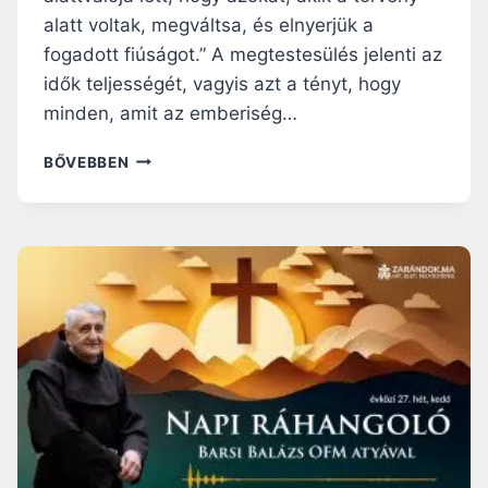
L
alatt voltak, megváltsa, és elnyerjük a
A
fogadott fiúságot.” A megtestesülés jelenti az
T
Á
idők teljességét, vagyis azt a tényt, hogy
B
minden, amit az emberiség…
A
N
N
BŐVEBBEN
–
A
S
P
Z
I
E
R
N
Á
T
H
L
A
U
N
K
G
Á
O
C
L
S
Ó
N
:
Y
A