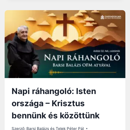
A
Á
L
R
Ó
N
O
A
R
P
S
I
Z
R
Á
Á
G
H
A
N
G
O
L
Napi ráhangoló: Isten
Ó
:
országa – Krisztus
A
K
bennünk és közöttünk
I
R
Á
Szerző:
Barsi Balázs és Telek Péter Pál