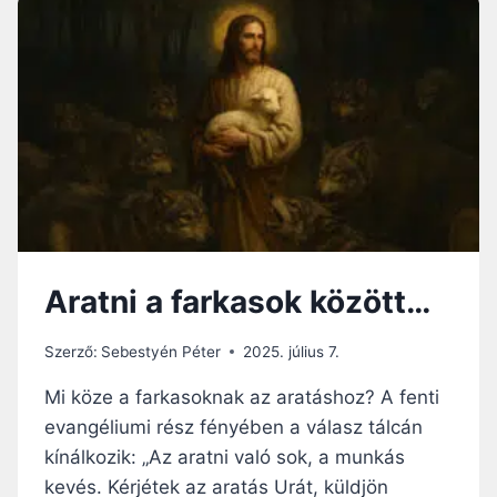
Á
H
A
N
G
O
L
Ó
:
A
G
Y
Aratni a farkasok között…
E
R
M
Szerző:
Sebestyén Péter
2025. július 7.
E
K
Mi köze a farkasoknak az aratáshoz? A fenti
I
evangéliumi rész fényében a válasz tálcán
B
kínálkozik: „Az aratni való sok, a munkás
I
Z
kevés. Kérjétek az aratás Urát, küldjön