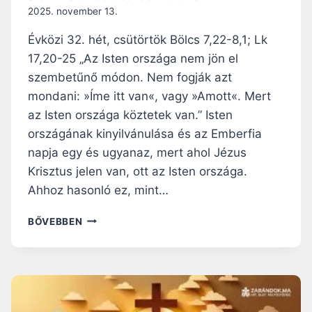
L
2025. november 13.
Y
É
Évközi 32. hét, csütörtök Bölcs 7,22-8,1; Lk
S
17,20-25 „Az Isten országa nem jön el
A
szembetűnő módon. Nem fogják azt
N
É
mondani: »Íme itt van«, vagy »Amott«. Mert
P
az Isten országa köztetek van.” Isten
S
országának kinyilvánulása és az Emberfia
Z
napja egy és ugyanaz, mert ahol Jézus
Ö
V
Krisztus jelen van, ott az Isten országa.
E
Ahhoz hasonló ez, mint…
T
S
N
BŐVEBBEN
É
A
G
P
E
I
R
Á
H