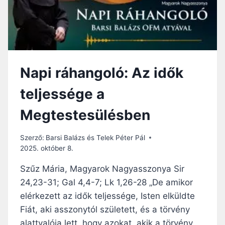
L
T
Ó
E
:
T
A
T
Z
Ü
E
Z
Napi ráhangoló: Az idők
V
E
A
D
teljessége a
N
Ö
G
N
Megtestesülésben
É
T
L
É
I
S
Szerző:
Barsi Balázs és Telek Péter Pál
U
R
2025. október 8.
M
E
S
Szűz Mária, Magyarok Nagyasszonya Sir
H
Z
Í
24,23-31; Gal 4,4-7; Lk 1,26-28 „De amikor
O
V
elérkezett az idők teljessége, Isten elküldte
L
G
Fiát, aki asszonytól született, és a törvény
Á
alattvalója lett, hogy azokat, akik a törvény