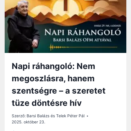
A
N
G
O
L
Ó
:
I
S
T
Napi ráhangoló: Nem
E
N
megoszlásra, hanem
O
R
szentségre – a szeretet
S
Z
tüze döntésre hív
Á
G
A
Szerző:
Barsi Balázs és Telek Péter Pál
–
2025. október 23.
K