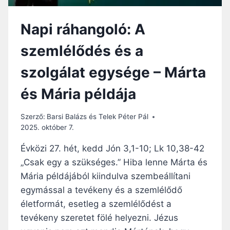
O
Z
M
I
Á
Napi ráhangoló: A
D
B
Ő
A
szemlélődés és a
K
N
T
szolgálat egysége – Márta
E
L
és Mária példája
J
E
S
Szerző:
Barsi Balázs és Telek Péter Pál
S
2025. október 7.
É
G
Évközi 27. hét, kedd Jón 3,1-10; Lk 10,38-42
E
„Csak egy a szükséges.” Hiba lenne Márta és
A
Mária példájából kiindulva szembeállítani
M
E
egymással a tevékeny és a szemlélődő
G
életformát, esetleg a szemlélődést a
T
tevékeny szeretet fölé helyezni. Jézus
E