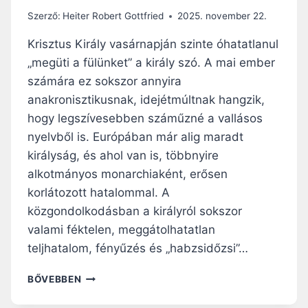
B
Szerző:
Heiter Robert Gottfried
2025. november 22.
I
R
Krisztus Király vasárnapján szinte óhatatlanul
O
„megüti a fülünket” a király szó. A mai ember
D
számára ez sokszor annyira
A
L
anakronisztikusnak, idejétmúltnak hangzik,
M
hogy legszívesebben száműzné a vallásos
A
nyelvből is. Európában már alig maradt
K
királyság, és ahol van is, többnyire
É
S
alkotmányos monarchiaként, erősen
A
korlátozott hatalommal. A
Z
közgondolkodásban a királyról sokszor
Ö
R
valami féktelen, meggátolhatatlan
Ö
teljhatalom, fényűzés és „habzsidőzsi”…
K
K
V
BŐVEBBEN
É
A
V
S