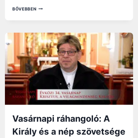
N
BŐVEBBEN
A
P
I
R
Á
H
A
N
G
O
L
Ó
:
M
U
L
Vasárnapi ráhangoló: A
A
N
Király és a nép szövetsége
D
Ó