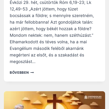
R
Évközi 29. hét, csütörtök Róm 6,19-23; Lk
I
12,49-53 „Azért jöttem, hogy tüzet
S
bocsássak a földre; s mennyire szeretném,
Z
T
ha már fellobbanna! Azt gondoljátok talán:
U
azért jöttem, hogy békét hozzak a földre?
S
Mondom nektek: nem, hanem széthúzást.”
B
Elhamarkodott és téves volna, ha a mai
E
N
Evangélium második feléből akarnánk
N
megérteni az elsőt, és a szakadást és
Ü
megoszlást…
N
K
N
BŐVEBBEN
É
A
S
P
K
I
Ö
R
Z
Á
Ö
H
T
A
T