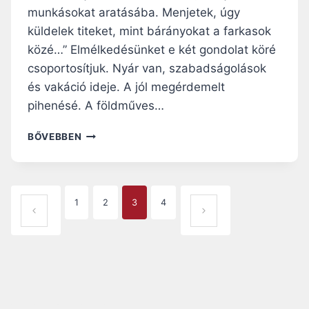
A
munkásokat aratásába. Menjetek, úgy
L
küldelek titeket, mint bárányokat a farkasok
O
közé…” Elmélkedésünket e két gondolat köré
M
–
csoportosítjuk. Nyár van, szabadságolások
A
és vakáció ideje. A jól megérdemelt
L
pihenésé. A földműves…
É
T
A
BŐVEBBEN
É
R
S
A
A
T
S
N
P
Z
1
2
3
4
I
E
ELŐZŐ OLDAL
KÖ
A
A
R
VET
F
E
A
G
KEZ
T
R
V
Ő
K
E
E
OLD
A
L
S
AL