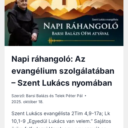
N
Ü
G
N
O
K
L
Ó
:
N
E
M
Napi ráhangoló: Az
M
E
evangélium szolgálatában
G
O
– Szent Lukács nyomában
S
Z
L
Szerző:
Barsi Balázs és Telek Péter Pál
Á
2025. október 18.
S
R
Szent Lukács evangélista 2Tim 4,9-17a; Lk
A
10,1-9 „Egyedül Lukács van velem.” Sajátos
,