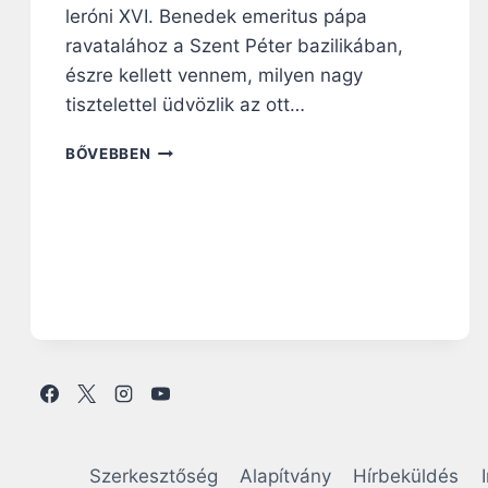
leróni XVI. Benedek emeritus pápa
ravatalához a Szent Péter bazilikában,
észre kellett vennem, milyen nagy
tisztelettel üdvözlik az ott…
G
BŐVEBBEN
E
O
R
G
E
P
E
L
L
B
Í
B
O
R
Szerkesztőség
Alapítvány
Hírbeküldés