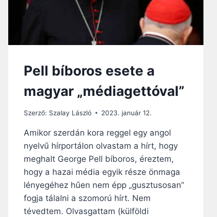
Pell bíboros esete a
magyar „médiagettóval”
Szerző:
Szalay László
2023. január 12.
Amikor szerdán kora reggel egy angol
nyelvű hírportálon olvastam a hírt, hogy
meghalt George Pell bíboros, éreztem,
hogy a hazai média egyik része önmaga
lényegéhez hűen nem épp „gusztusosan”
fogja tálalni a szomorú hírt. Nem
tévedtem. Olvasgattam (külföldi