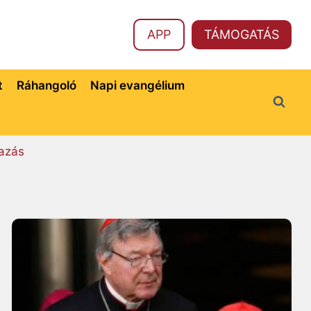
APP
TÁMOGATÁS
t
Ráhangoló
Napi evangélium
azás