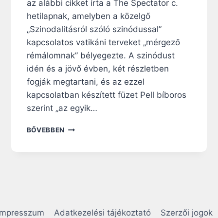
az alábbi cikket írta a The Spectator c.
hetilapnak, amelyben a közelgő
„Szinodalitásról szóló szinódussal”
kapcsolatos vatikáni terveket „mérgező
rémálomnak” bélyegezte. A szinódust
idén és a jövő évben, két részletben
fogják megtartani, és az ezzel
kapcsolatban készített füzet Pell bíboros
szerint „az egyik…
G
BŐVEBBEN
E
O
R
G
E
P
E
L
Impresszum
Adatkezelési tájékoztató
Szerzői jogok