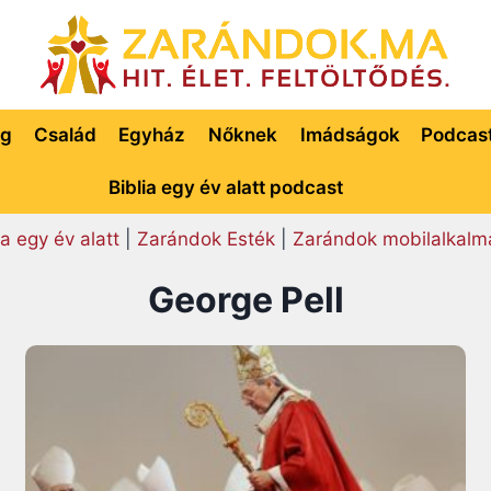
ég
Család
Egyház
Nőknek
Imádságok
Podcas
Biblia egy év alatt podcast
ia egy év alatt
|
Zarándok Esték
|
Zarándok mobilalkalm
George Pell