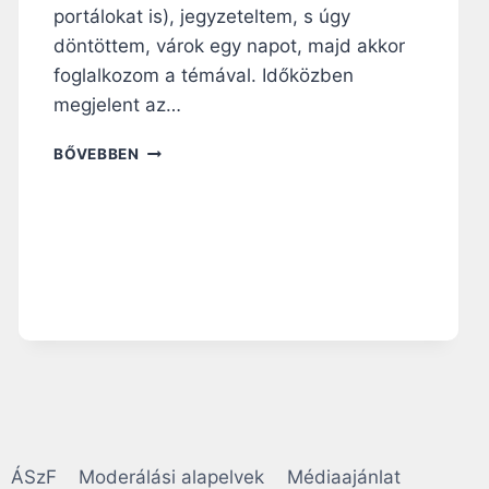
portálokat is), jegyzeteltem, s úgy
döntöttem, várok egy napot, majd akkor
foglalkozom a témával. Időközben
megjelent az…
P
BŐVEBBEN
E
L
L
B
Í
B
O
R
O
S
E
S
E
T
ÁSzF
Moderálási alapelvek
Médiaajánlat