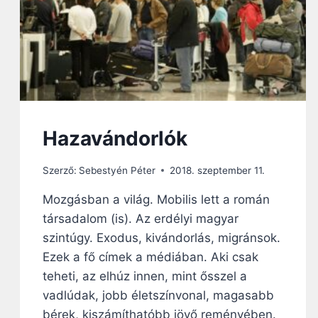
É
H
S
É
G
S
Z
T
R
Hazavándorlók
Á
J
K
Szerző:
Sebestyén Péter
2018. szeptember 11.
O
Mozgásban a világ. Mobilis lett a román
L
5
társadalom (is). Az erdélyi magyar
1
szintúgy. Exodus, kivándorlás, migránsok.
N
Ezek a fő címek a médiában. Aki csak
A
P
teheti, az elhúz innen, mint ősszel a
J
vadlúdak, jobb életszínvonal, magasabb
A
bérek, kiszámíthatóbb jövő reményében.