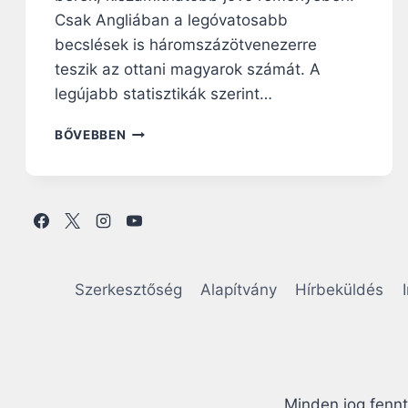
E
Csak Angliában a legóvatosabb
G
Y
becslések is háromszázötvenezerre
M
teszik az ottani magyarok számát. A
I
legújabb statisztikák szerint…
G
R
H
BŐVEBBEN
Á
A
N
Z
S
A
C
V
S
Á
O
N
P
D
O
O
Szerkesztőség
Alapítvány
Hírbeküldés
R
R
T
L
B
Ó
R
K
Ü
S
Minden jog fenn
S