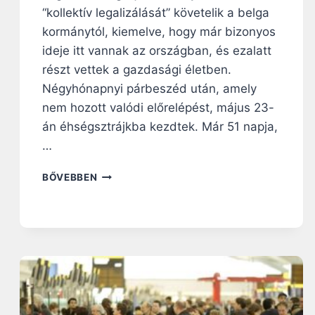
“kollektív legalizálását” követelik a belga
kormánytól, kiemelve, hogy már bizonyos
ideje itt vannak az országban, és ezalatt
részt vettek a gazdasági életben.
Négyhónapnyi párbeszéd után, amely
nem hozott valódi előrelépést, május 23-
án éhségsztrájkba kezdtek. Már 51 napja,
…
T
BŐVEBBEN
E
M
P
L
O
M
B
A
N