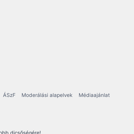
I
V
E
N
D
É
G
M
U
N
K
Á
S
-
B
ÁSzF
Moderálási alapelvek
Médiaajánlat
O
T
R
Á
N
Y
obb dicsőségére!
M