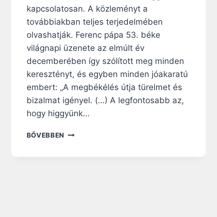
kapcsolatosan. A közleményt a
továbbiakban teljes terjedelmében
olvashatják. Ferenc pápa 53. béke
világnapi üzenete az elmúlt év
decemberében így szólított meg minden
keresztényt, és egyben minden jóakaratú
embert: „A megbékélés útja türelmet és
bizalmat igényel. (…) A legfontosabb az,
hogy higgyünk…
J
BŐVEBBEN
A
K
U
B
I
N
Y
I