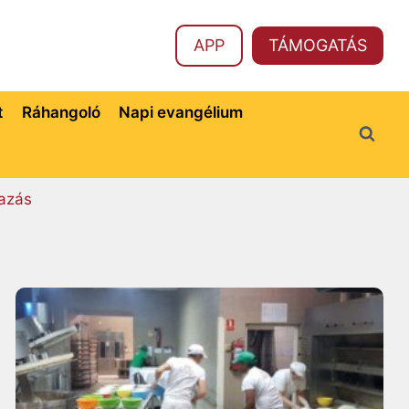
APP
TÁMOGATÁS
t
Ráhangoló
Napi evangélium
azás