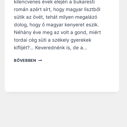
kilencvenes évek elején a bukaresti
román azért sírt, hogy magyar lisztből
sütik az övét, tehát milyen megalázó
dolog, hogy ő magyar kenyeret eszik.
Néhány éve meg az volt a gond, miért
tordai cég süti a székely gyerekek
kiflijét?… Keverednénk is, de a…
M
BŐVEBBEN
I
G
R
Á
N
S
P
É
K
–
G