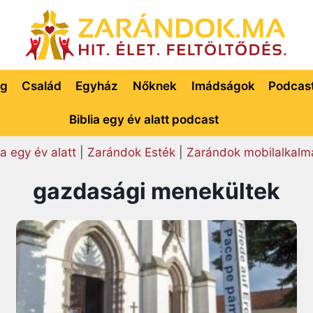
ég
Család
Egyház
Nőknek
Imádságok
Podcas
Biblia egy év alatt podcast
ia egy év alatt
|
Zarándok Esték
|
Zarándok mobilalkalm
gazdasági menekültek