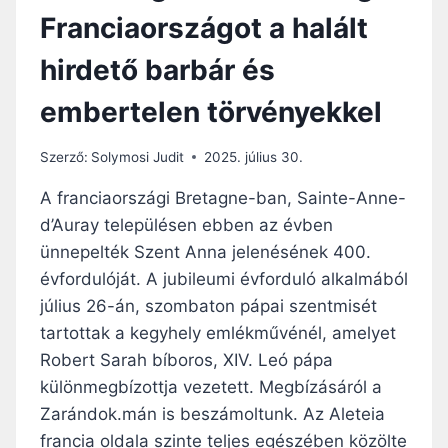
É
B
Franciaországot a halált
R
Í
S
B
hirdető barbár és
E
O
K
R
embertelen törvényekkel
P
O
Á
S
R
,
Szerző:
Solymosi Judit
2025. július 30.
I
A
Z
A franciaországi Bretagne-ban, Sainte-Anne-
F
S
R
d’Auray településen ebben az évben
B
A
ünnepelték Szent Anna jelenésének 400.
A
N
H
évfordulóját. A jubileumi évforduló alkalmából
C
Í
I
július 26-án, szombaton pápai szentmisét
V
A
tartottak a kegyhely emlékművénél, amelyet
J
P
Robert Sarah bíboros, XIV. Leó pápa
A
Ü
A
különmegbízottja vezetett. Megbízásáról a
S
S
P
Zarándok.mán is beszámoltunk. Az Aleteia
Z
Ö
francia oldala szinte teljes egészében közölte
E