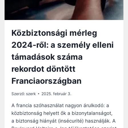
S
Z
T
É
N
Közbiztonsági mérleg
Y
E
2024-ről: a személy elleni
L
L
támadások száma
E
N
rekordot döntött
E
S
Franciaországban
C
S
E
Szerző:
szerk
2025. február 3.
L
E
A francia szóhasználat nagyon árulkodó: a
K
közbiztonság helyett ők a bizonytalanságot,
M
a biztonság hiányát (insécurité) használják. A
É
N