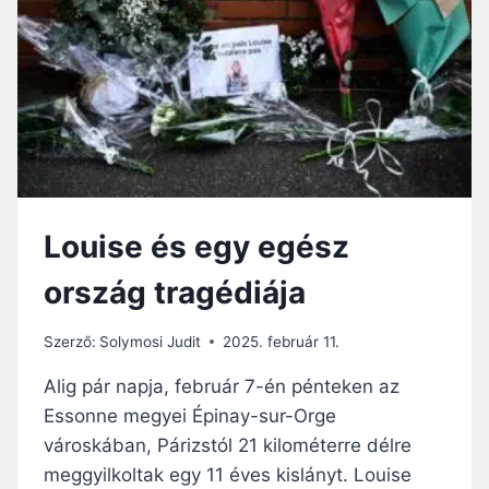
Ő
E
A
V
F
A
E
N
L
A
N
P
Ő
Ü
T
S
T
P
É
Ö
Louise és egy egész
S
K
S
I
ország tragédiája
E
K
R
O
D
N
Szerző:
Solymosi Judit
2025. február 11.
Ü
F
L
E
Alig pár napja, február 7-én pénteken az
Ő
R
Essonne megyei Épinay-sur-Orge
K
E
városkában, Párizstól 21 kilométerre délre
O
N
R
C
meggyilkoltak egy 11 éves kislányt. Louise