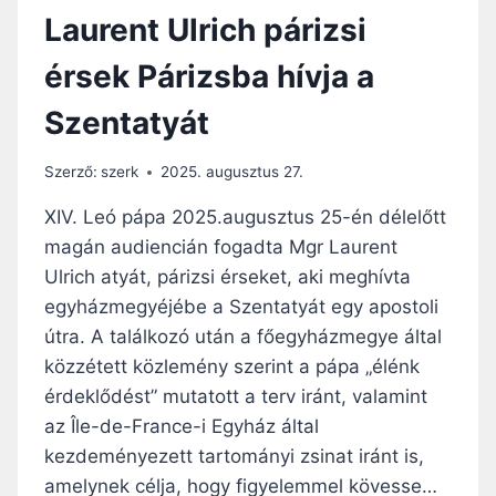
K
Laurent Ulrich párizsi
,
V
érsek Párizsba hívja a
A
L
Szentatyát
L
Á
S
Szerző:
szerk
2025. augusztus 27.
K
Ö
XIV. Leó pápa 2025.augusztus 25-én délelőtt
Z
magán audiencián fogadta Mgr Laurent
I
Ulrich atyát, párizsi érseket, aki meghívta
P
Á
egyházmegyéjébe a Szentatyát egy apostoli
R
útra. A találkozó után a főegyházmegye által
B
közzétett közlemény szerint a pápa „élénk
E
érdeklődést” mutatott a terv iránt, valamint
S
Z
az Île-de-France-i Egyház által
É
kezdeményezett tartományi zsinat iránt is,
D
amelynek célja, hogy figyelemmel kövesse…
–