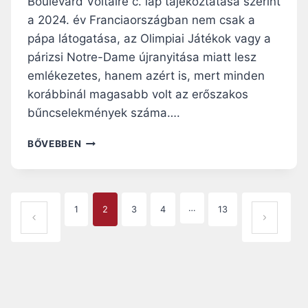
Boulevard Voltaire c. lap tájékoztatása szerint
Y
a 2024. év Franciaországban nem csak a
,
pápa látogatása, az Olimpiai Játékok vagy a
T
párizsi Notre-Dame újranyitása miatt lesz
Ö
B
emlékezetes, hanem azért is, mert minden
B
korábbinál magasabb volt az erőszakos
G
bűncselekmények száma….
Y
Ú
K
BŐVEBBEN
J
Ö
T
Z
O
B
G
I
P
A
…
1
2
3
4
13
Z
T
ELŐZŐ OLDAL
KÖ
T
A
Á
VET
O
S
N
G
KEZ
S
Ő
Á
E
OLD
G