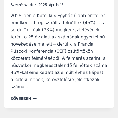
F
Szerző:
szerk
2025. április 15.
R
I
2025-ben a Katolikus Egyház újabb erőteljes
K
emelkedést regisztrált a felnőttek (45%) és a
A
serdülőkorúak (33%) megkeresztelésének
I
P
terén, a 25 év alattiak számának egyértelmű
Á
növekedése mellett – derül ki a Francia
P
Püspöki Konferencia (CEF) csütörtökön
A
közzétett felméréséből. A felmérés szerint, a
J
E
húsvétkor megkeresztelendő felnőttek száma
L
45%-kal emelkedett az elmúlt évhez képest:
Ö
a katekumenek, keresztelésre jelentkezők
L
T
száma…
R
E
A
BŐVEBBEN
M
F
É
R
N
A