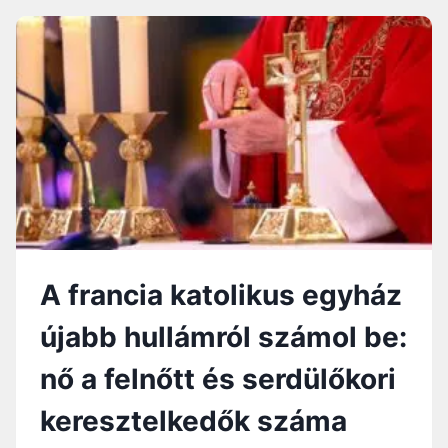
N
L
T
G
Ö
Ő
R
P
V
Á
É
P
N
A
Y
V
E
Á
K
L
K
A
E
S
L
Z
A francia katolikus egyház
T
Á
újabb hullámról számol be:
S
–
nő a felnőtt és serdülőkori
E
G
keresztelkedők száma
Y
A