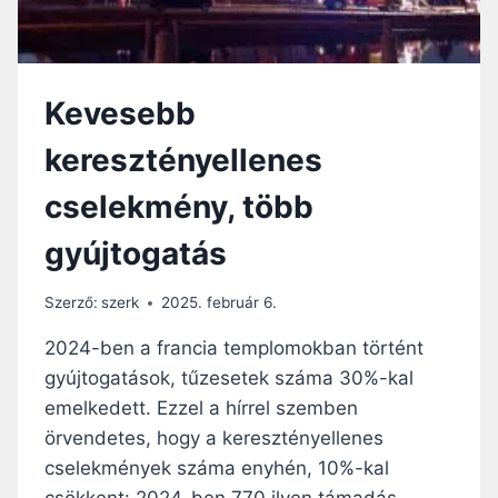
É
S
Z
O
Kevesebb
R
S
keresztényellenes
Z
Á
cselekmény, több
G
T
gyújtogatás
R
A
G
Szerző:
szerk
2025. február 6.
É
D
2024-ben a francia templomokban történt
I
gyújtogatások, tűzesetek száma 30%-kal
Á
emelkedett. Ezzel a hírrel szemben
J
A
örvendetes, hogy a keresztényellenes
cselekmények száma enyhén, 10%-kal