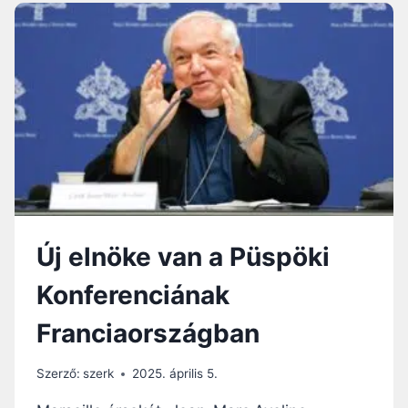
Y
N
E
C
?
I
A
K
A
T
O
L
I
K
U
S
Új elnöke van a Püspöki
E
G
Konferenciának
Y
H
Franciaországban
Á
Z
Ú
Szerző:
szerk
2025. április 5.
J
A