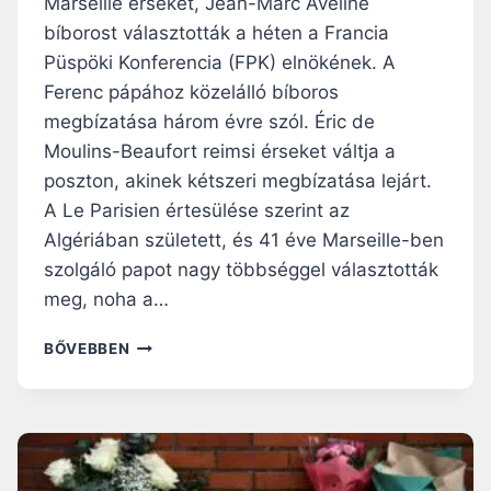
Marseille érsekét, Jean-Marc Aveline
B
bíborost választották a héten a Francia
B
Püspöki Konferencia (FPK) elnökének. A
H
U
Ferenc pápához közelálló bíboros
L
megbízatása három évre szól. Éric de
L
Moulins-Beaufort reimsi érseket váltja a
Á
poszton, akinek kétszeri megbízatása lejárt.
M
R
A Le Parisien értesülése szerint az
Ó
Algériában született, és 41 éve Marseille-ben
L
szolgáló papot nagy többséggel választották
S
Z
meg, noha a…
Á
M
Ú
BŐVEBBEN
O
J
L
E
B
L
E
N
:
Ö
N
K