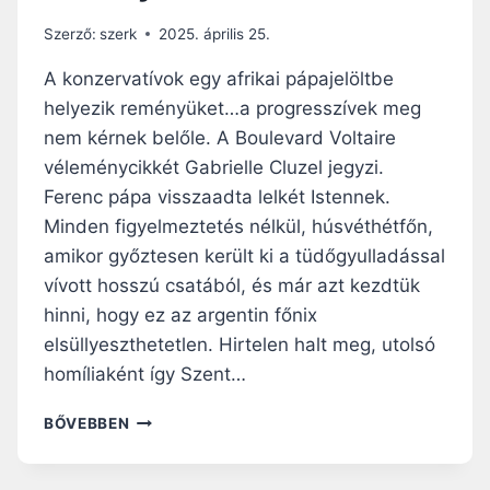
R
E
D
L
Szerző:
szerk
2025. április 25.
E
Ú
T
J
A konzervatívok egy afrikai pápajelöltbe
Ő
Í
helyezik reményüket…a progresszívek meg
B
T
nem kérnek belőle. A Boulevard Voltaire
A
O
R
T
véleménycikkét Gabrielle Cluzel jegyzi.
B
T
Ferenc pápa visszaadta lelkét Istennek.
Á
N
Minden figyelmeztetés nélkül, húsvéthétfőn,
R
O
amikor győztesen került ki a tüdőgyulladással
É
T
S
R
vívott hosszú csatából, és már azt kezdtük
E
E
hinni, hogy ez az argentin főnix
M
-
elsüllyeszthetetlen. Hirtelen halt meg, utolsó
B
D
E
A
homíliaként így Szent…
R
M
T
E
K
BŐVEBBEN
E
-
Ö
L
R
Z
E
A
E