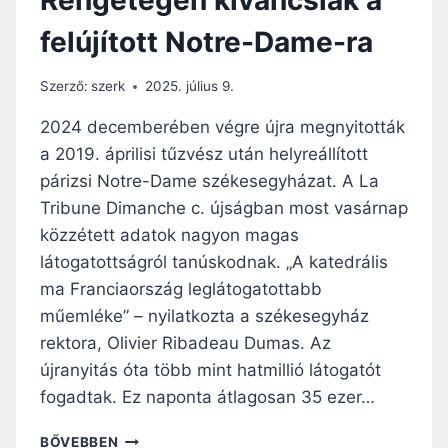
N
felújított Notre-Dame-ra
T
S
É
Szerző:
szerk
2025. július 9.
G
T
2024 decemberében végre újra megnyitották
E
a 2019. áprilisi tűzvész után helyreállított
L
párizsi Notre-Dame székesegyházat. A La
E
N
Tribune Dimanche c. újságban most vasárnap
Í
közzétett adatok nagyon magas
T
látogatottságról tanúskodnak. „A katedrális
S
ma Franciaország leglátogatottabb
É
K
műemléke” – nyilatkozta a székesegyház
M
rektora, Olivier Ribadeau Dumas. Az
E
újranyitás óta több mint hatmillió látogatót
G
F
fogadtak. Ez naponta átlagosan 35 ezer…
R
A
R
BŐVEBBEN