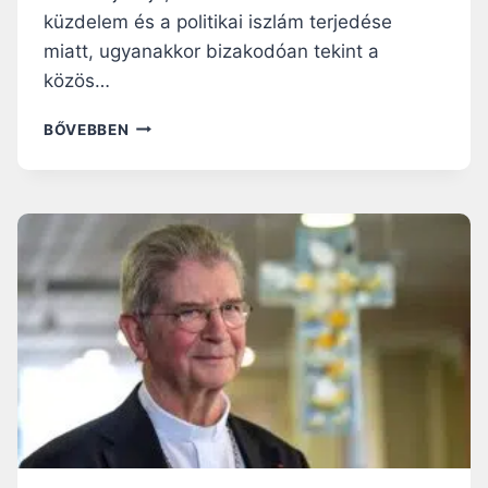
küzdelem és a politikai iszlám terjedése
miatt, ugyanakkor bizakodóan tekint a
közös…
F
BŐVEBBEN
I
A
T
A
L
O
K
,
V
Á
L
S
Á
G
O