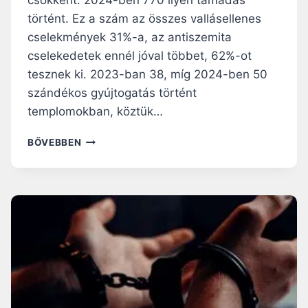
csökkent: 2024-ben 770 ilyen támadás
történt. Ez a szám az összes vallásellenes
cselekmények 31%-a, az antiszemita
cselekedetek ennél jóval többet, 62%-ot
tesznek ki. 2023-ban 38, míg 2024-ben 50
szándékos gyújtogatás történt
templomokban, köztük…
K
BŐVEBBEN
E
V
E
S
E
B
B
K
E
R
E