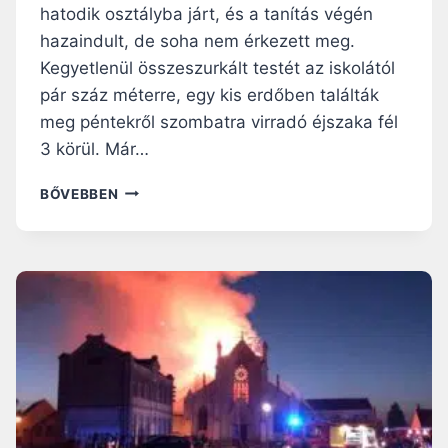
I
I
hatodik osztályba járt, és a tanítás végén
K
Á
hazaindult, de soha nem érkezett meg.
E
N
Kegyetlenül összeszurkált testét az iskolától
R
A
E
K
pár száz méterre, egy kis erdőben találták
S
F
meg péntekről szombatra virradó éjszaka fél
Z
R
3 körül. Már…
T
A
E
N
L
L
BŐVEBBEN
C
O
K
I
U
E
A
I
D
O
S
Ő
R
E
K
S
É
S
Z
S
Z
Á
E
Á
G
G
M
B
Y
A
A
E
N
G