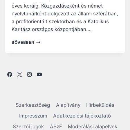
éves koráig. Közgazdászként és német
nyelvtanárként dolgozott az állami szférában,
a profitorientált szektorban és a Katolikus
Karitász országos központjában….
T
BŐVEBBEN
Ö
R
Ö
K
B
E
R
N
A
D
Szerkesztőség
Alapítvány
Hírbeküldés
E
T
Impresszum
Adatkezelési tájékoztató
T
Szerzői jogok
ÁSzF
Moderálási alapelvek
A