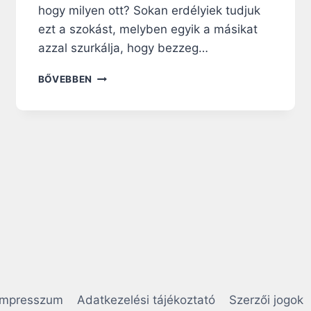
hogy milyen ott? Sokan erdélyiek tudjuk
ezt a szokást, melyben egyik a másikat
azzal szurkálja, hogy bezzeg…
E
BŐVEBBEN
R
D
É
L
Y
I
S
Z
A
L
O
N
N
Á
S
Impresszum
Adatkezelési tájékoztató
Szerzői jogok
E