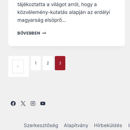
tájékoztatta a világot arról, hogy a
közvélemény-kutatás alapján az erdélyi
magyarság elsöprő…
„
BŐVEBBEN
L
E
L
K
P
I
1
2
3
ELŐZŐ OLDAL
I
A
S
M
G
E
R
E
E
T
N
Ü
K
A
S
Szerkesztőség
Alapítvány
Hírbeküldés
Z