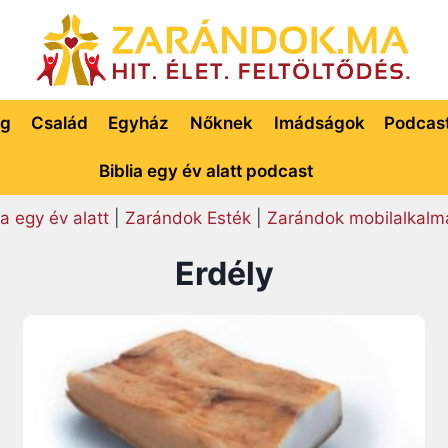
ég
Család
Egyház
Nőknek
Imádságok
Podcas
Biblia egy év alatt podcast
ia egy év alatt
|
Zarándok Esték
|
Zarándok mobilalkalm
Erdély