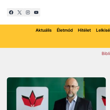
S
k
i
p
t
Aktuális
Életmód
Hitélet
Lelkis
o
c
o
Bibl
n
t
e
n
t