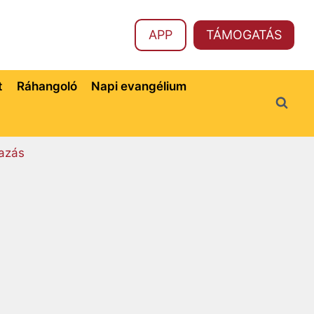
APP
TÁMOGATÁS
t
Ráhangoló
Napi evangélium
azás