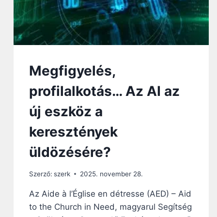
Megfigyelés,
profilalkotás… Az AI az
új eszköz a
keresztények
üldözésére?
Szerző:
szerk
2025. november 28.
Az Aide à l’Église en détresse (AED) – Aid
to the Church in Need, magyarul Segítség