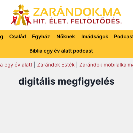
ég
Család
Egyház
Nőknek
Imádságok
Podcas
Biblia egy év alatt podcast
ia egy év alatt
|
Zarándok Esték
|
Zarándok mobilalkalm
digitális megfigyelés