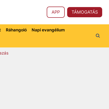
APP
TÁMOGATÁS
t
Ráhangoló
Napi evangélium
azás