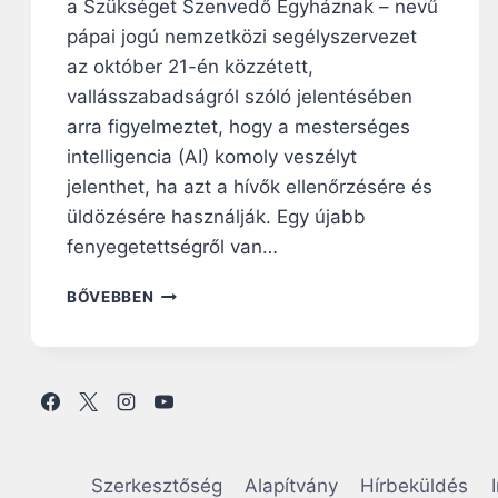
a Szükséget Szenvedő Egyháznak – nevű
pápai jogú nemzetközi segélyszervezet
az október 21-én közzétett,
vallásszabadságról szóló jelentésében
arra figyelmeztet, hogy a mesterséges
intelligencia (AI) komoly veszélyt
jelenthet, ha azt a hívők ellenőrzésére és
üldözésére használják. Egy újabb
fenyegetettségről van…
M
BŐVEBBEN
E
G
F
I
G
Y
E
L
Szerkesztőség
Alapítvány
Hírbeküldés