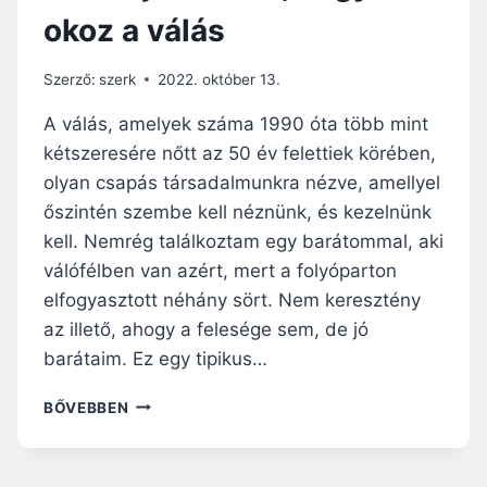
G
okoz a válás
?
1
.
Szerző:
szerk
2022. október 13.
R
É
A válás, amelyek száma 1990 óta több mint
S
kétszeresére nőtt az 50 év felettiek körében,
Z
olyan csapás társadalmunkra nézve, amellyel
–
T
őszintén szembe kell néznünk, és kezelnünk
A
kell. Nemrég találkoztam egy barátommal, aki
L
válófélben van azért, mert a folyóparton
Á
elfogyasztott néhány sört. Nem keresztény
L
J
az illető, ahogy a felesége sem, de jó
U
barátaim. Ez egy tipikus…
K
M
V
BŐVEBBEN
E
E
G
G
E
Y
G