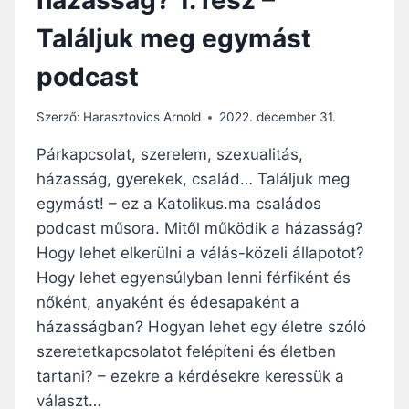
G
Találjuk meg egymást
?
2
podcast
.
R
É
Szerző:
Harasztovics Arnold
2022. december 31.
S
Z
Párkapcsolat, szerelem, szexualitás,
–
házasság, gyerekek, család… Találjuk meg
T
egymást! – ez a Katolikus.ma családos
A
L
podcast műsora. Mitől működik a házasság?
Á
Hogy lehet elkerülni a válás-közeli állapotot?
L
Hogy lehet egyensúlyban lenni férfiként és
J
nőként, anyaként és édesapaként a
U
K
házasságban? Hogyan lehet egy életre szóló
M
szeretetkapcsolatot felépíteni és életben
E
tartani? – ezekre a kérdésekre keressük a
G
E
választ…