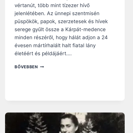
vértanút, több mint tízezer hívő
jelenlétében. Az ünnepi szentmisén
püspökök, papok, szerzetesek és hívek
serege gyűlt össze a Kárpát-medence
minden részéről, hogy hálát adjon a 24
évesen mártírhalált halt fiatal lány
életéért és példájáért….
„
BŐVEBBEN
A
T
I
S
Z
T
A
S
Á
G