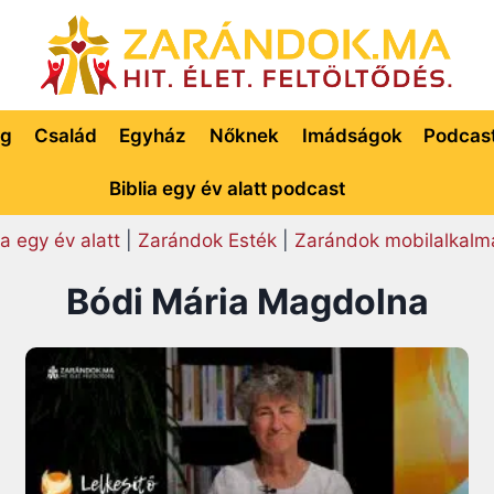
ég
Család
Egyház
Nőknek
Imádságok
Podcas
Biblia egy év alatt podcast
ia egy év alatt
|
Zarándok Esték
|
Zarándok mobilalkalm
Bódi Mária Magdolna