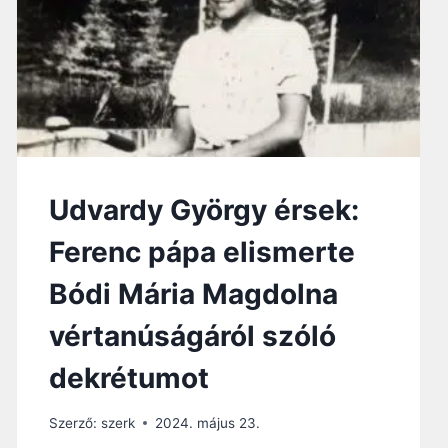
V
É
R
T
A
N
Ú
J
A
”
Udvardy György érsek:
–
B
Ferenc pápa elismerte
O
L
Bódi Mária Magdolna
D
O
vértanúságáról szóló
G
G
dekrétumot
Á
A
V
Szerző:
szerk
2024. május 23.
A