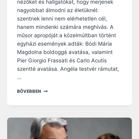
nézőket és hallgatókat, hogy merjenek
nagyobbat álmodni az életüknél:
szentnek lenni nem elérhetetlen cél,
hanem mindenki számára meghívás. A
műsor apropóját a közelmúltban történt
egyházi események adták: Bódi Mária
Magdolna boldoggá avatása, valamint
Pier Giorgio Frassati és Carlo Acutis
szentté avatása. Angéla testvér rámutat,
…
„
BŐVEBBEN
A
S
Z
E
N
T
S