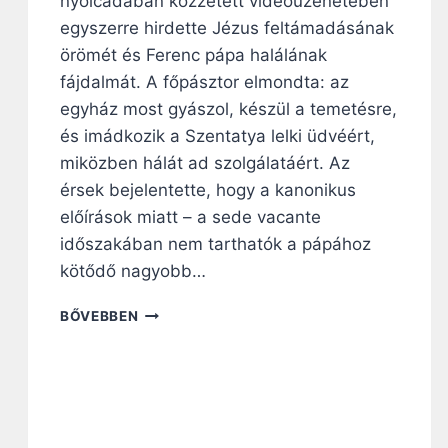
nyolcadában közzétett videoüzenetében
É
egyszerre hirdette Jézus feltámadásának
N
örömét és Ferenc pápa halálának
Y
T
fájdalmát. A főpásztor elmondta: az
K
egyház most gyászol, készül a temetésre,
A
és imádkozik a Szentatya lelki üdvéért,
P
miközben hálát ad szolgálatáért. Az
–
B
érsek bejelentette, hogy a kanonikus
E
előírások miatt – a sede vacante
S
időszakában nem tarthatók a pápához
Z
É
kötődő nagyobb…
L
G
U
BŐVEBBEN
E
D
T
V
É
A
S
R
L
D
A
Y