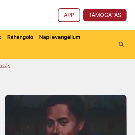
APP
TÁMOGATÁS
t
Ráhangoló
Napi evangélium
azás