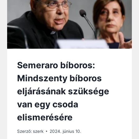
É
G
N
E
M
L
E
H
E
T
Semeraro bíboros:
E
T
Mindszenty bíboros
L
E
eljárásának szüksége
N
”
van egy csoda
–
3
elismerésére
F
I
Szerző:
szerk
2024. június 10.
A