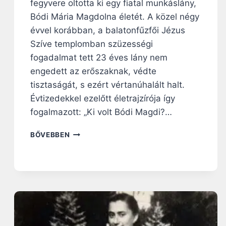
fegyvere oltotta ki egy fiatal munkáslány,
Bódi Mária Magdolna életét. A közel négy
évvel korábban, a balatonfűzfői Jézus
Szíve templomban szüzességi
fogadalmat tett 23 éves lány nem
engedett az erőszaknak, védte
tisztaságát, s ezért vértanúhalált halt.
Évtizedekkel ezelőtt életrajzírója így
fogalmazott: „Ki volt Bódi Magdi?…
B
BŐVEBBEN
Ó
D
I
M
A
G
D
I