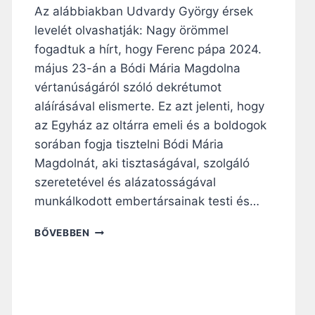
Az alábbiakban Udvardy György érsek
T
T
levelét olvashatják: Nagy örömmel
Á
fogadtuk a hírt, hogy Ferenc pápa 2024.
K
május 23-án a Bódi Mária Magdolna
B
Ó
vértanúságáról szóló dekrétumot
D
aláírásával elismerte. Ez azt jelenti, hogy
I
az Egyház az oltárra emeli és a boldogok
M
sorában fogja tisztelni Bódi Mária
Á
R
Magdolnát, aki tisztaságával, szolgáló
I
szeretetével és alázatosságával
A
munkálkodott embertársainak testi és…
M
A
U
BŐVEBBEN
G
D
D
V
O
A
L
R
N
D
Á