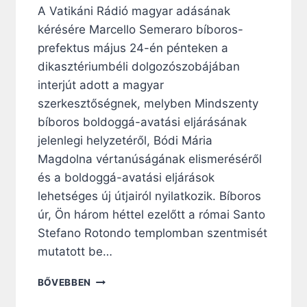
T
A Vatikáni Rádió magyar adásának
A
kérésére Marcello Semeraro bíboros-
L
P
prefektus május 24-én pénteken a
É
dikasztériumbéli dolgozószobájában
L
interjút adott a magyar
D
Á
szerkesztőségnek, melyben Mindszenty
J
bíboros boldoggá-avatási eljárásának
A
jelenlegi helyzetéről, Bódi Mária
,
Magdolna vértanúságának elismeréséről
A
K
és a boldoggá-avatási eljárások
I
lehetséges új útjairól nyilatkozik. Bíboros
K
úr, Ön három héttel ezelőtt a római Santo
I
G
Stefano Rotondo templomban szentmisét
E
mutatott be…
N
T
S
BŐVEBBEN
M
E
O