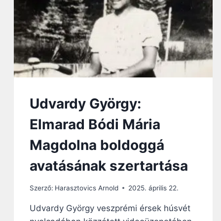
K
Ö
Z
E
L
É
B
E
N
A
Udvardy György:
H
I
Elmarad Bódi Mária
V
A
Magdolna boldoggá
T
Á
avatásának szertartása
S
I
S
Szerző:
Harasztovics Arnold
2025. április 22.
Ú
Udvardy György veszprémi érsek húsvét
J
F