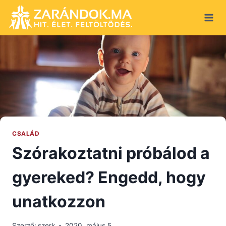
Skip
to
content
CSALÁD
Szórakoztatni próbálod a
gyereked? Engedd, hogy
unatkozzon
Szerző:
szerk
2020. május 5.