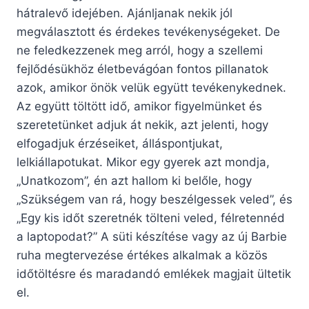
hátralevő idejében. Ajánljanak nekik jól
megválasztott és érdekes tevékenységeket. De
ne feledkezzenek meg arról, hogy a szellemi
fejlődésükhöz életbevágóan fontos pillanatok
azok, amikor önök velük együtt tevékenykednek.
Az együtt töltött idő, amikor figyelmünket és
szeretetünket adjuk át nekik, azt jelenti, hogy
elfogadjuk érzéseiket, álláspontjukat,
lelkiállapotukat. Mikor egy gyerek azt mondja,
„Unatkozom”, én azt hallom ki belőle, hogy
„Szükségem van rá, hogy beszélgessek veled”, és
„Egy kis időt szeretnék tölteni veled, félretennéd
a laptopodat?” A süti készítése vagy az új Barbie
ruha megtervezése értékes alkalmak a közös
időtöltésre és maradandó emlékek magjait ültetik
el.