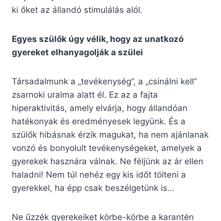
ki őket az állandó stimulálás alól.
Egyes szülők úgy vélik, hogy az unatkozó
gyereket elhanyagolják a szülei
Társadalmunk a „tevékenység”, a „csinálni kell”
zsarnoki uralma alatt él. Ez az a fajta
hiperaktivitás, amely elvárja, hogy állandóan
hatékonyak és eredményesek legyünk. És a
szülők hibásnak érzik magukat, ha nem ajánlanak
vonzó és bonyolult tevékenységeket, amelyek a
gyerekek hasznára válnak. Ne féljünk az ár ellen
haladni! Nem túl nehéz egy kis időt tölteni a
gyerekkel, ha épp csak beszélgetünk is…
Ne űzzék gyerekeiket körbe-körbe a karantén