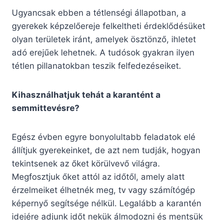
Ugyancsak ebben a tétlenségi állapotban, a
gyerekek képzelőereje felkeltheti érdeklődésüket
olyan területek iránt, amelyek ösztönző, ihletet
adó erejűek lehetnek. A tudósok gyakran ilyen
tétlen pillanatokban teszik felfedezéseiket.
Kihasználhatjuk tehát a karantént a
semmittevésre?
Egész évben egyre bonyolultabb feladatok elé
állítjuk gyerekeinket, de azt nem tudják, hogyan
tekintsenek az őket körülvevő világra.
Megfosztjuk őket attól az időtől, amely alatt
érzelmeiket élhetnék meg, tv vagy számítógép
képernyő segítsége nélkül. Legalább a karantén
idejére adjunk időt nekük álmodozni és mentsük