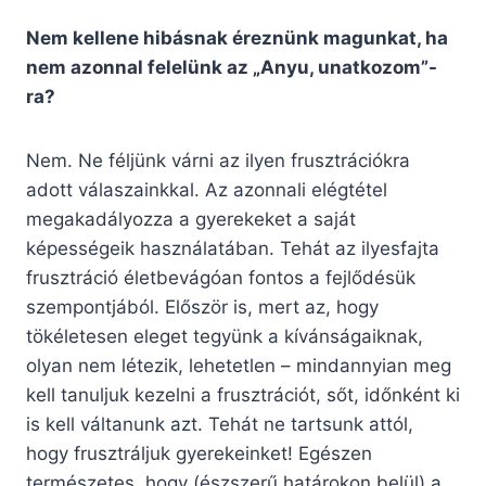
Nem kellene hibásnak éreznünk magunkat, ha
nem azonnal felelünk az „Anyu, unatkozom”-
ra?
Nem. Ne féljünk várni az ilyen frusztrációkra
adott válaszainkkal. Az azonnali elégtétel
megakadályozza a gyerekeket a saját
képességeik használatában. Tehát az ilyesfajta
frusztráció életbevágóan fontos a fejlődésük
szempontjából. Először is, mert az, hogy
tökéletesen eleget tegyünk a kívánságaiknak,
olyan nem létezik, lehetetlen – mindannyian meg
kell tanuljuk kezelni a frusztrációt, sőt, időnként ki
is kell váltanunk azt. Tehát ne tartsunk attól,
hogy frusztráljuk gyerekeinket! Egészen
természetes, hogy (észszerű határokon belül) a