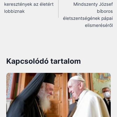
navigáció
keresztények az életért
Mindszenty József
lobbiznak
bíboros
életszentségének pápai
elismeréséről
Kapcsolódó tartalom