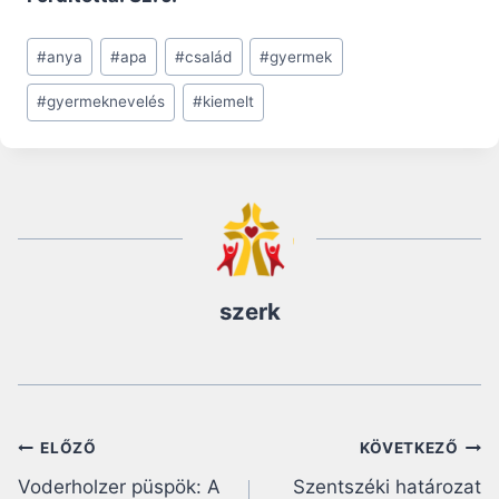
Post
#
anya
#
apa
#
család
#
gyermek
Tags:
#
gyermeknevelés
#
kiemelt
szerk
Bejegyzés
ELŐZŐ
KÖVETKEZŐ
Voderholzer püspök: A
Szentszéki határozat