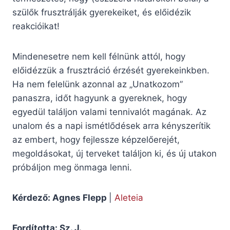
szülők frusztrálják gyerekeiket, és előidézik
reakcióikat!
Mindenesetre nem kell félnünk attól, hogy
előidézzük a frusztráció érzését gyerekeinkben.
Ha nem felelünk azonnal az „Unatkozom”
panaszra, időt hagyunk a gyereknek, hogy
egyedül találjon valami tennivalót magának. Az
unalom és a napi ismétlődések arra kényszerítik
az embert, hogy fejlessze képzelőerejét,
megoldásokat, új terveket találjon ki, és új utakon
próbáljon meg önmaga lenni.
Kérdező: Agnes Flepp
|
Aleteia
Fordította: Sz. J.