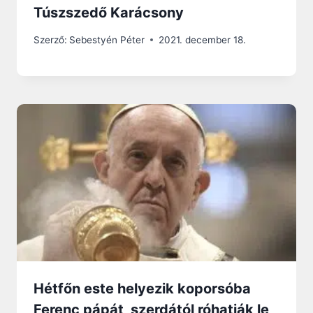
Túszszedő Karácsony
Szerző:
Sebestyén Péter
2021. december 18.
Hétfőn este helyezik koporsóba
Ferenc pápát, szerdától róhatják le