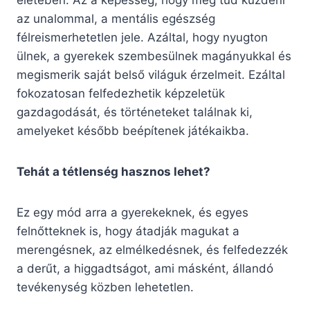
életében. Az a képesség, hogy meg tud küzdeni
az unalommal, a mentális egészség
félreismerhetetlen jele. Azáltal, hogy nyugton
ülnek, a gyerekek szembesülnek magányukkal és
megismerik saját belső világuk érzelmeit. Ezáltal
fokozatosan felfedezhetik képzeletük
gazdagodását, és történeteket találnak ki,
amelyeket később beépítenek játékaikba.
Tehát a tétlenség hasznos lehet?
Ez egy mód arra a gyerekeknek, és egyes
felnőtteknek is, hogy átadják magukat a
merengésnek, az elmélkedésnek, és felfedezzék
a derűt, a higgadtságot, ami másként, állandó
tevékenység közben lehetetlen.