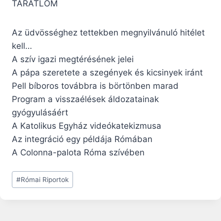
TARATLOM
Az üdvösséghez tettekben megnyilvánuló hitélet
kell…
A szív igazi megtérésének jelei
A pápa szeretete a szegények és kicsinyek iránt
Pell bíboros továbbra is börtönben marad
Program a visszaélések áldozatainak
gyógyulásáért
A Katolikus Egyház videókatekizmusa
Az integráció egy példája Rómában
A Colonna-palota Róma szívében
Post
#
Római Riportok
Tags: