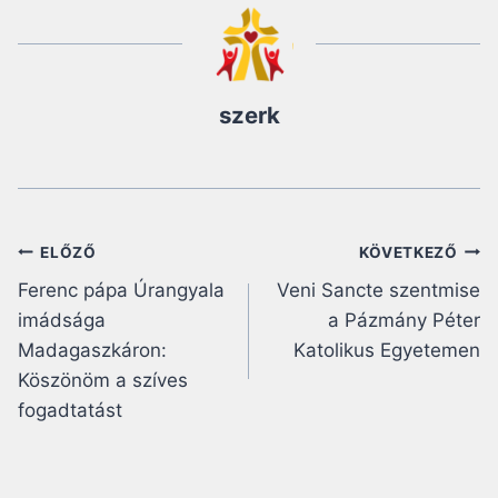
szerk
Bejegyzés
ELŐZŐ
KÖVETKEZŐ
Ferenc pápa Úrangyala
Veni Sancte szentmise
navigáció
imádsága
a Pázmány Péter
Madagaszkáron:
Katolikus Egyetemen
Köszönöm a szíves
fogadtatást