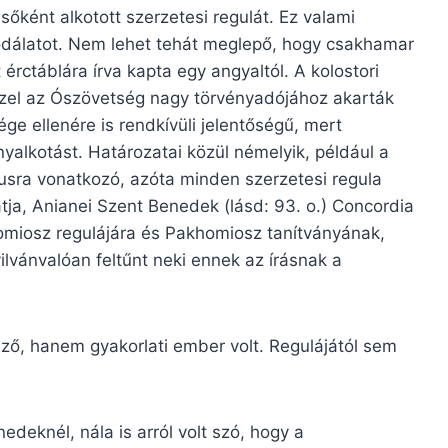
őként alkotott szerzetesi regulát. Ez valami
csodálatot. Nem lehet tehát meglepő, hogy csakhamar
érctáblára írva kapta egy angyaltól. A kolostori
zel az Ószövetség nagy törvényadójához akarták
ge ellenére is rendkívüli jelentőségű, mert
yalkotást. Határozatai közül némelyik, például a
lusra vonatkozó, azóta minden szerzetesi regula
átja, Anianei Szent Benedek (lásd: 93. o.) Concordia
miosz regulájára és Pakhomiosz tanítványának,
lvánvalóan feltűnt neki ennek az írásnak a
ő, hanem gyakorlati ember volt. Regulájától sem
eknél, nála is arról volt szó, hogy a