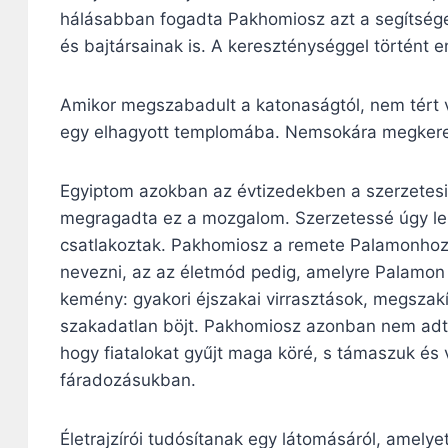
hálásabban fogadta Pakhomiosz azt a segítsége
és bajtársainak is. A kereszténységgel történt e
Amikor megszabadult a katonaságtól, nem tért 
egy elhagyott templomába. Nemsokára megkere
Egyiptom azokban az évtizedekben a szerzetesi é
megragadta ez a mozgalom. Szerzetessé úgy leh
csatlakoztak. Pakhomiosz a remete Palamonhoz 
nevezni, az az életmód pedig, amelyre Palamon
kemény: gyakori éjszakai virrasztások, megszakí
szakadatlan böjt. Pakhomiosz azonban nem adta 
hogy fiatalokat gyűjt maga köré, s támaszuk és v
fáradozásukban.
Életrajzírói tudósítanak egy látomásáról, amelye