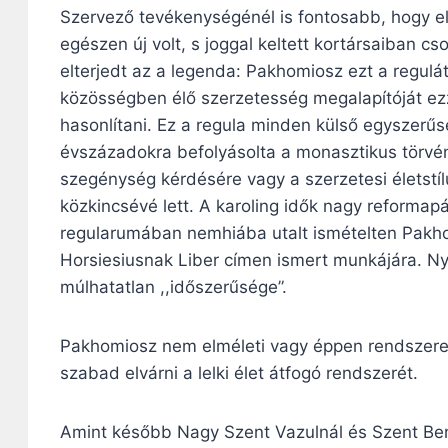
Szervező tevékenységénél is fontosabb, hogy els
egészen új volt, s joggal keltett kortársaiban 
elterjedt az a legenda: Pakhomiosz ezt a regulát 
közösségben élő szerzetesség megalapítóját ez
hasonlítani. Ez a regula minden külső egyszerűsé
évszázadokra befolyásolta a monasztikus törvén
szegénység kérdésére vagy a szerzetesi életstí
közkincsévé lett. A karoling idők nagy reformap
regularumában nemhiába utalt ismételten Pakho
Horsiesiusnak Liber címen ismert munkájára. Nyi
múlhatatlan ,,időszerűsége”.
Pakhomiosz nem elméleti vagy éppen rendszerez
szabad elvárni a lelki élet átfogó rendszerét.
Amint később Nagy Szent Vazulnál és Szent Bened