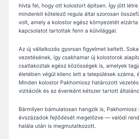
hívta fel, hogy ott kolostort építsen. Így jött lét
mindenkit kötelező regula által szorosan összef
volt, amely a kolostor egész környezetét elzárta 
kapcsolatot tartottak fenn a külvilággal.
Az új vállalkozás gyorsan figyelmet keltett. Sok
vezetésének, így csakhamar új kolostorok alapí
csatlakoztak egész közösségek is, amelyek tagja
életében végül kilenc lett a települések száma, 
Minden kolostor Pakhomiosz határozott vezetése
vizitációk és az évenként kétszer tartott általán
Bármilyen bámulatosan hangzik is, Pakhomiosz
évszázadok fejlődését megelőzve — valódi rendet
halála után is megmutatkozott.