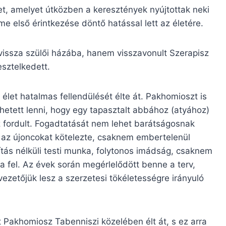
t, amelyet útközben a keresztények nyújtottak neki
me első érintkezése döntő hatással lett az életére.
vissza szülői házába, hanem visszavonult Szerapisz
sztelkedett.
let hatalmas fellendülését élte át. Pakhomioszt is
etett lenni, hogy egy tapasztalt abbához (atyához)
fordult. Fogadtatását nem lehet barátságosnak
 az újoncokat kötelezte, csaknem embertelenül
tás nélküli testi munka, folytonos imádság, csaknem
fel. Az évek során megérlelődött benne a terv,
ezetőjük lesz a szerzetesi tökéletességre irányuló
t Pakhomiosz Tabenniszi közelében élt át, s ez arra