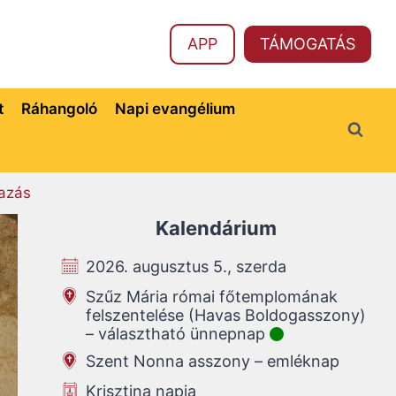
APP
TÁMOGATÁS
t
Ráhangoló
Napi evangélium
azás
Kalendárium
2026. augusztus 5., szerda
Szűz Mária római főtemplomának
felszentelése (Havas Boldogasszony)
– választható ünnepnap
Szent Nonna asszony – emléknap
Krisztina napja