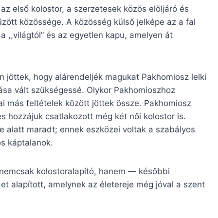
re az első kolostor, a szerzetesek közös elöljáró és
űzött közössége. A közösség külső jelképe az a fal
a ,,világtól” és az egyetlen kapu, amelyen át
an jöttek, hogy alárendeljék magukat Pakhomiosz lelki
tása vált szükségessé. Olykor Pakhomioszhoz
i más feltételek között jöttek össze. Pakhomiosz
és hozzájuk csatlakozott még két női kolostor is.
 alatt maradt; ennek eszközei voltak a szabályos
os káptalanok.
 nemcsak kolostoralapító, hanem — későbbi
 alapított, amelynek az életereje még jóval a szent