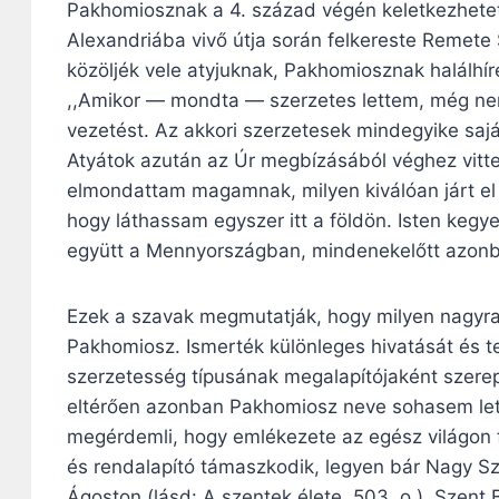
Pakhomiosznak a 4. század végén keletkezhetett
Alexandriába vivő útja során felkereste Remete S
közöljék vele atyjuknak, Pakhomiosznak halálhíré
,,Amikor — mondta — szerzetes lettem, még nem v
vezetést. Az akkori szerzetesek mindegyike saját
Atyátok azután az Úr megbízásából véghez vitte 
elmondattam magamnak, milyen kiválóan járt el
hogy láthassam egyszer itt a földön. Isten keg
együtt a Mennyországban, mindenekelőtt azonba
Ezek a szavak megmutatják, hogy milyen nagyr
Pakhomiosz. Ismerték különleges hivatását és te
szerzetesség típusának megalapítójaként szerepe
eltérően azonban Pakhomiosz neve sohasem let
megérdemli, hogy emlékezete az egész világon 
és rendalapító támaszkodik, legyen bár Nagy Sze
Ágoston (lásd: A szentek élete, 503. o.), Szent 