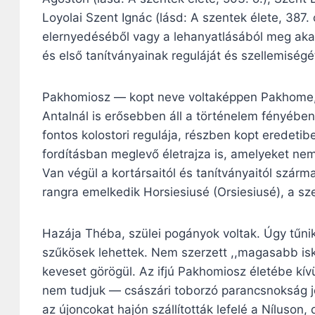
Loyolai Szent Ignác (lásd: A szentek élete, 387.
elernyedéséből vagy a lehanyatlásából meg akar
és első tanítványainak reguláját és szellemiségé
Pakhomiosz — kopt neve voltaképpen Pakhome, é
Antalnál is erősebben áll a történelem fényéb
fontos kolostori regulája, részben kopt erede
fordításban meglevő életrajza is, amelyeket nem
Van végül a kortársaitól és tanítványaitól szá
rangra emelkedik Horsiesiusé (Orsiesiusé), a sz
Hazája Théba, szülei pogányok voltak. Úgy tűni
szűkösek lehettek. Nem szerzett ,,magasabb isko
keveset görögül. Az ifjú Pakhomiosz életébe kívül
nem tudjuk — császári toborzó parancsnokság j
az újoncokat hajón szállították lefelé a Níluson,