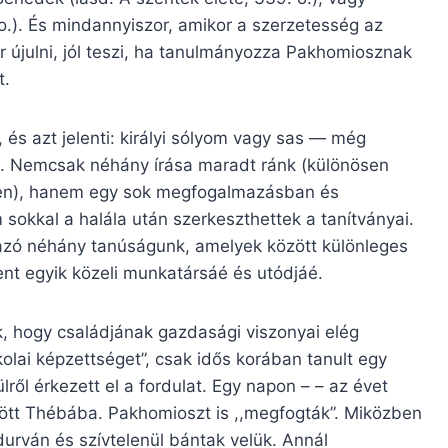
 o.). És mindannyiszor, amikor a szerzetesség az
 újulni, jól teszi, ha tanulmányozza Pakhomiosznak
t.
s azt jelenti: királyi sólyom vagy sas — még
en. Nemcsak néhány írása maradt ránk (különösen
tiben), hanem egy sok megfogalmazásban és
 sokkal a halála után szerkeszthettek a tanítványai.
rmazó néhány tanúságunk, amelyek között különleges
ent egyik közeli munkatársáé és utódjáé.
k, hogy családjának gazdasági viszonyai elég
lai képzettséget”, csak idős korában tanult egy
ről érkezett el a fordulat. Egy napon – – az évet
ött Thébába. Pakhomioszt is ,,megfogták”. Miközben
 durván és szívtelenül bántak velük. Annál