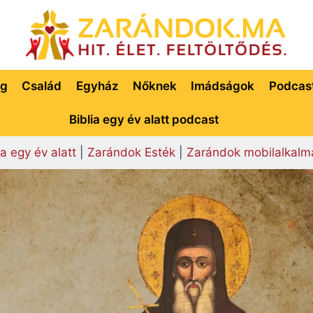
ég
Család
Egyház
Nőknek
Imádságok
Podcas
Biblia egy év alatt podcast
ia egy év alatt
|
Zarándok Esték
|
Zarándok mobilalkalm