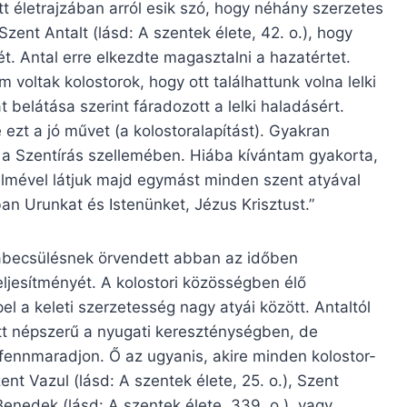
 életrajzában arról esik szó, hogy néhány szerzetes
zent Antalt (lásd: A szentek élete, 42. o.), hogy
t. Antal erre elkezdte magasztalni a hazatértet.
oltak kolostorok, hogy ott találhattunk volna lelki
 belátása szerint fáradozott a lelki haladásért.
ezt a jó művet (a kolostoralapítást). Gyakran
 a Szentírás szellemében. Hiába kívántam gyakorta,
yelmével látjuk majd egymást minden szent atyával
n Urunkat és Istenünket, Jézus Krisztust.”
abecsülésnek örvendett abban az időben
ljesítményét. A kolostori közösségben élő
l a keleti szerzetesség nagy atyái között. Antaltól
t népszerű a nyugati kereszténységben, de
fennmaradjon. Ő az ugyanis, akire minden kolostor-
nt Vazul (lásd: A szentek élete, 25. o.), Szent
Benedek (lásd: A szentek élete, 339. o.), vagy