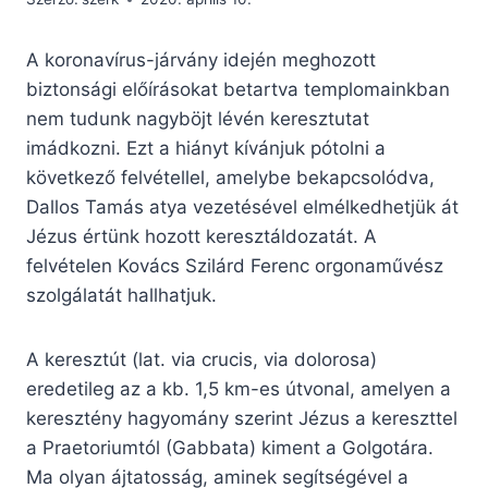
A koronavírus-járvány idején meghozott
biztonsági előírásokat betartva templomainkban
nem tudunk nagyböjt lévén keresztutat
imádkozni. Ezt a hiányt kívánjuk pótolni a
következő felvétellel, amelybe bekapcsolódva,
Dallos Tamás atya vezetésével elmélkedhetjük át
Jézus értünk hozott keresztáldozatát. A
felvételen Kovács Szilárd Ferenc orgonaművész
szolgálatát hallhatjuk.
A keresztút (lat. via crucis, via dolorosa)
eredetileg az a kb. 1,5 km-es útvonal, amelyen a
keresztény hagyomány szerint Jézus a kereszttel
a Praetoriumtól (Gabbata) kiment a Golgotára.
Ma olyan ájtatosság, aminek segítségével a