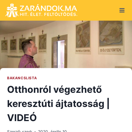
Skip
to
content
BAKANCSLISTA
Otthonról végezhető
keresztúti ájtatosság |
VIDEÓ
Szerző:
szerk
2020. április 10.