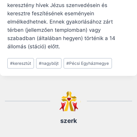
keresztény hívek Jézus szenvedésein és
keresztre feszítésének eseményein
elmélkedhetnek. Ennek gyakorlásához zárt
térben (jellemzően templomban) vagy
szabadban (általában hegyen) történik a 14
állomás (stáció) előtt.
Post
#
keresztút
#
nagyböjt
#
Pécsi Egyházmegye
Tags:
szerk