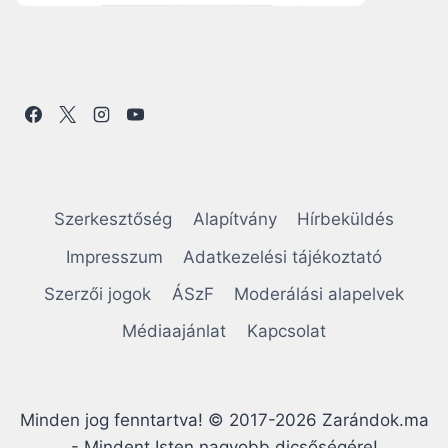
Szerkesztőség
Alapítvány
Hírbeküldés
Impresszum
Adatkezelési tájékoztató
Szerzői jogok
ÁSzF
Moderálási alapelvek
Médiaajánlat
Kapcsolat
Minden jog fenntartva! © 2017-2026 Zarándok.ma
- Mindent Isten nagyobb dicsőségére!