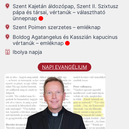
Szent Kajetán áldozópap, Szent II. Szixtusz
pápa és társai, vértanúk – választható
ünnepnap
Szent Poimen szerzetes – emléknap
Boldog Agatangelus és Kasszián kapucinus
vértanúk – emléknap
Ibolya napja
NAPI EVANGÉLIUM