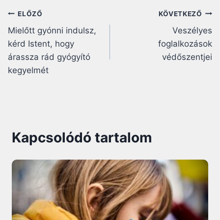
Bejegyzés
ELŐZŐ
KÖVETKEZŐ
Mielőtt gyónni indulsz,
Veszélyes
navigáció
kérd Istent, hogy
foglalkozások
árassza rád gyógyító
védőszentjei
kegyelmét
Kapcsolódó tartalom