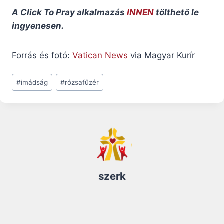
A Click To Pray alkalmazás
INNEN
tölthető le
ingyenesen.
Forrás és fotó:
Vatican News
via Magyar Kurír
Post
#
imádság
#
rózsafűzér
Tags:
szerk