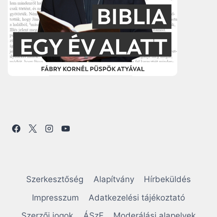
Szerkesztőség
Alapítvány
Hírbeküldés
Impresszum
Adatkezelési tájékoztató
Szerzői jogok
ÁSzF
Moderálási alapelvek