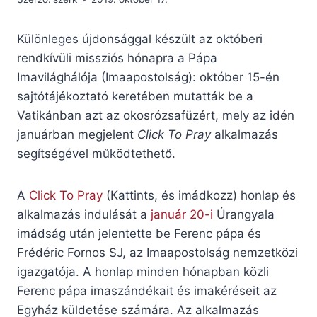
Különleges újdonsággal készült az októberi
rendkívüli missziós hónapra a Pápa
Imavilághálója (Imaapostolság): október 15-én
sajtótájékoztató keretében mutatták be a
Vatikánban azt az okosrózsafüzért, mely az idén
januárban megjelent
Click To Pray
alkalmazás
segítségével működtethető.
A
Click To Pray
(Kattints, és imádkozz) honlap és
alkalmazás indulását a
január 20-i
Úrangyala
imádság után jelentette be Ferenc pápa és
Frédéric Fornos SJ, az Imaapostolság nemzetközi
igazgatója. A honlap minden hónapban közli
Ferenc pápa imaszándékait és imakéréseit az
Egyház küldetése számára. Az alkalmazás