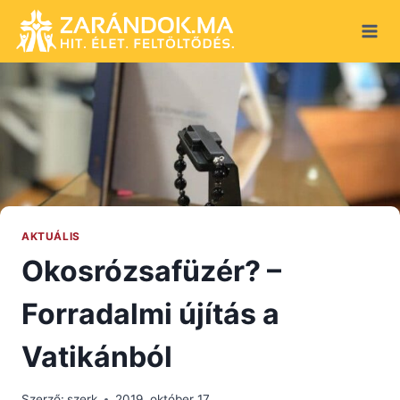
Skip
to
content
AKTUÁLIS
Okosrózsafüzér? –
Forradalmi újítás a
Vatikánból
Szerző:
szerk
2019. október 17.