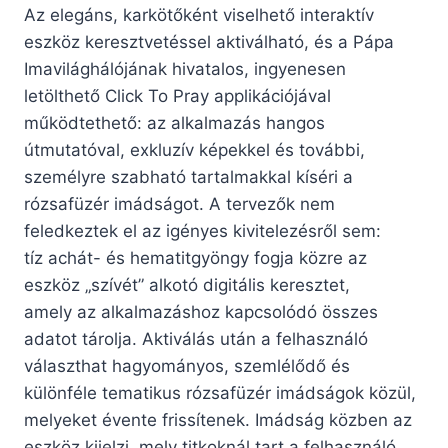
Az elegáns, karkötőként viselhető interaktív
eszköz keresztvetéssel aktiválható, és a Pápa
Imavilághálójának hivatalos, ingyenesen
letölthető Click To Pray applikációjával
működtethető: az alkalmazás hangos
útmutatóval, exkluzív képekkel és további,
személyre szabható tartalmakkal kíséri a
rózsafüzér imádságot. A tervezők nem
feledkeztek el az igényes kivitelezésről sem:
tíz achát- és hematitgyöngy fogja közre az
eszköz „szívét” alkotó digitális keresztet,
amely az alkalmazáshoz kapcsolódó összes
adatot tárolja. Aktiválás után a felhasználó
választhat hagyományos, szemlélődő és
különféle tematikus rózsafüzér imádságok közül,
melyeket évente frissítenek. Imádság közben az
eszköz kijelzi, mely titkoknál tart a felhasználó,