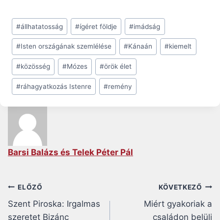
Post
#
állhatatosság
#
ígéret földje
#
imádság
Tags:
#
Isten országának szemlélése
#
Kánaán
#
kiemelt
#
közösség
#
Mózes
#
örök élet
#
ráhagyatkozás Istenre
#
remény
Barsi Balázs és Telek Péter Pál
Bejegyzés
ELŐZŐ
KÖVETKEZŐ
Szent Piroska: Irgalmas
Miért gyakoriak a
navigáció
szeretet Bizánc
családon belüli