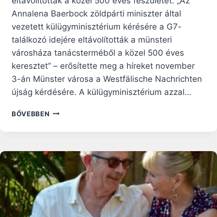
eltávolították a közel 500 éves feszületet. „Az
Annalena Baerbock zöldpárti miniszter által
vezetett külügyminisztérium kérésére a G7-
találkozó idejére eltávolították a münsteri
városháza tanácsterméből a közel 500 éves
keresztet” – erősítette meg a híreket november
3-án Münster városa a Westfälische Nachrichten
újság kérdésére. A külügyminisztérium azzal…
A
BŐVEBBEN
G7-
TALÁLKOZÓ
IDEJÉRE
A
MÜNSTERI
FRIEDENSSAALBÓL
ELTÁVOLÍTOTTÁK
A
KÖZEL
500