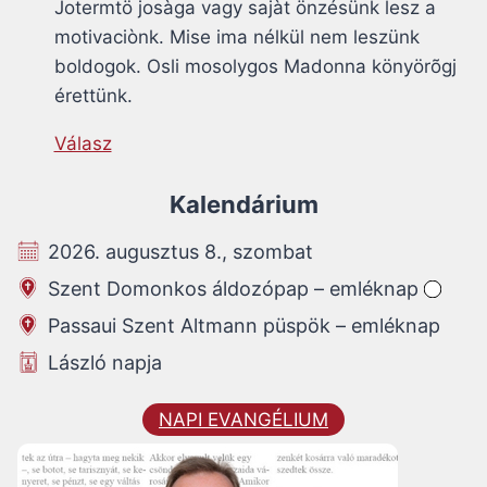
Jotermtö josàga vagy sajàt önzésünk lesz a
motivaciònk. Mise ima nélkül nem leszünk
boldogok. Osli mosolygos Madonna könyörõgj
érettünk.
Válasz
Kalendárium
2026. augusztus 8., szombat
Szent Domonkos áldozópap – emléknap
Passaui Szent Altmann püspök – emléknap
László napja
NAPI EVANGÉLIUM