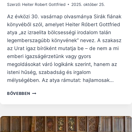
Szerző:
Heiter Robert Gottfried
2025. október 25.
Az évközi 30. vasárnap olvasmánya Sirák fiának
könyvéből szól, amelyet Heiter Róbert Gottfried
atya „az izraelita bölcsességi irodalom talán
legemberszagúbb könyvének” nevez. A szakasz
az Urat igaz bíróként mutatja be – de nem a mi
emberi igazságérzetünk vagy gyors
megoldásokat váró logikánk szerint, hanem az
isteni hűség, szabadság és irgalom
mélységében. Az atya rámutat: hajlamosak…
VASÁRNAPI
BŐVEBBEN
RÁHANGOLÓ:
AZ
IGAZ
BÍRÓ
ÉS
A