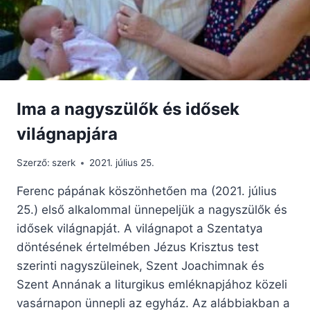
ÉVES
FESZÜLETET
Ima a nagyszülők és idősek
világnapjára
Szerző:
szerk
2021. július 25.
Ferenc pápának köszönhetően ma (2021. július
25.) első alkalommal ünnepeljük a nagyszülők és
idősek világnapját. A világnapot a Szentatya
döntésének értelmében Jézus Krisztus test
szerinti nagyszüleinek, Szent Joachimnak és
Szent Annának a liturgikus emléknapjához közeli
vasárnapon ünnepli az egyház. Az alábbiakban a