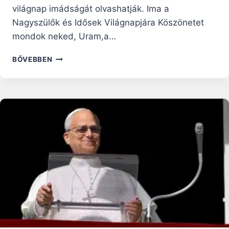
világnap imádságát olvashatják. Ima a
Nagyszülők és Idősek Világnapjára Köszönetet
mondok neked, Uram,a…
IMA
BŐVEBBEN
A
NAGYSZÜLŐK
ÉS
IDŐSEK
VILÁGNAPJÁRA