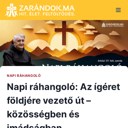
Skip
to
content
NAPI RÁHANGOLÓ
Napi ráhangoló: Az ígéret
földjére vezető út –
közösségben és
imádságban