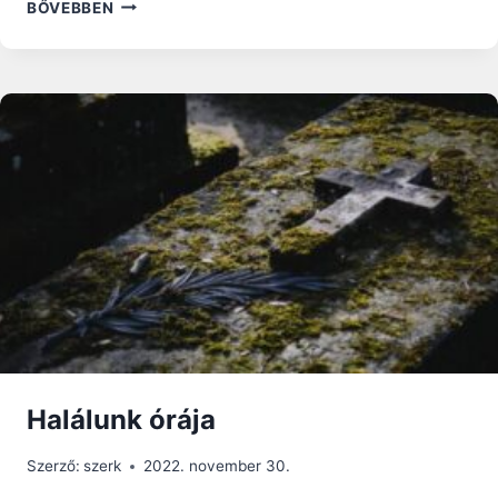
JÉZUS
BŐVEBBEN
HANGJA
AZ
EGYETLEN,
AMELY
A
JÖVŐBŐL
ÉRKEZIK
–
LEÓ
PÁPA
ÚRANGYALA
IMÁJA
Halálunk órája
Szerző:
szerk
2022. november 30.