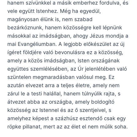
hanem szívünkkel a másik emberhez fordulva, és
vele együtt Istenhez. Még ha egyedül,
magányosan élünk is, nem szabad
bezárkóznunk, hanem közösségre kell lépnünk
másokkal az imádságban, ahogy Jézus mondja a
mai Evangéliumban. A legjobb előkészület az új
ígéret földjére való bevonulásra ez a közösség,
amely a közös imádságban, Isten országának
együttes szemlélésében, az Úr jelenlétében való
szüntelen megmaradásban valósul meg. Ez
azután elvezet arra a teljes életre, amely nem
zárul le a testi halállal, hanem túlnyúlik rajta, s
átvezet abba az országba, amely boldogító
közösség az Istennel és az ő szentjeivel, s
amelyhez képest a százhúsz esztendő csak egy
röpke pillanat, mert az az élet el nem múlik soha.