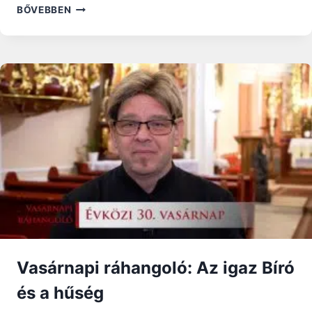
VASÁRNAPI
BŐVEBBEN
RÁHANGOLÓ:
„MONDD,
TE
MEGIMÁDKOZTAD
EZT?”
–
AZ
ŐSEGYHÁZ
LECKÉJE
A
SZOLGÁLATRÓL
Vasárnapi ráhangoló: Az igaz Bíró
és a hűség