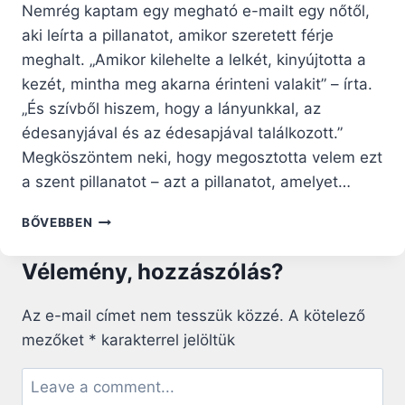
Nemrég kaptam egy megható e-mailt egy nőtől,
aki leírta a pillanatot, amikor szeretett férje
meghalt. „Amikor kilehelte a lelkét, kinyújtotta a
kezét, mintha meg akarna érinteni valakit” – írta.
„És szívből hiszem, hogy a lányunkkal, az
édesanyjával és az édesapjával találkozott.”
Megköszöntem neki, hogy megosztotta velem ezt
a szent pillanatot – azt a pillanatot, amelyet…
HALÁLUNK
BŐVEBBEN
ÓRÁJA
Vélemény, hozzászólás?
Az e-mail címet nem tesszük közzé.
A kötelező
mezőket
*
karakterrel jelöltük