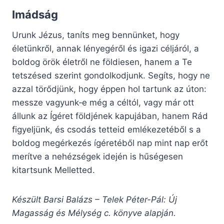
Imádság
Urunk Jézus, taníts meg bennünket, hogy
életünkről, annak lényegéről és igazi céljáról, a
boldog örök életről ne földiesen, hanem a Te
tetszésed szerint gondolkodjunk. Segíts, hogy ne
azzal törődjünk, hogy éppen hol tartunk az úton:
messze vagyunk‑e még a céltól, vagy már ott
állunk az Ígéret földjének kapujában, hanem Rád
figyeljünk, és csodás tetteid emlékezetéből s a
boldog megérkezés ígéretéből nap mint nap erőt
merítve a nehézségek idején is hűségesen
kitartsunk Melletted.
Készült Barsi Balázs – Telek Péter-Pál: Új
Magasság és Mélység c. könyve alapján.