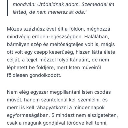
mondván: Utódaidnak adom. Szemeddel ím
láttad, de nem mehetsz át oda.”
Mózes százhúsz évet élt a földön, méghozzá
mindvégig erőben-egészségben. Halálában,
bármilyen szép és méltóságteljes volt is, mégis
ott volt egy csepp keserűség, hiszen látta élete
célját, a tejjel-mézzel folyó Kánaánt, de nem
léphetett be földjére, mert Isten műveiről
földiesen gondolkodott.
Nem elég egyszer megpillantani Isten csodás
művét, hanem szüntelenül kell szemlélni, és
merni is kell ráhagyatkozni a mindennapok
egyformaságában. S mindezt nem elszigetelten,
csak a magunk gondjával törődve kell tenni,