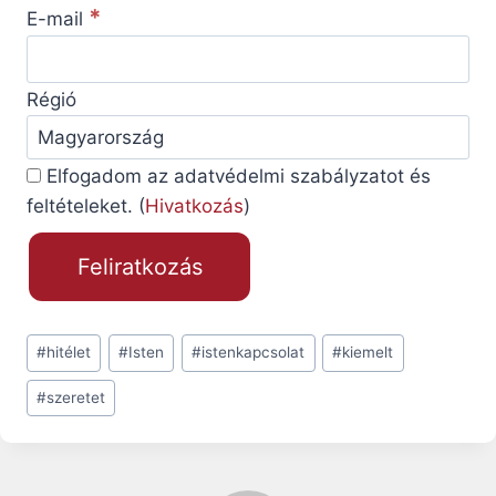
*
E-mail
Régió
Elfogadom az adatvédelmi szabályzatot és
feltételeket. (
Hivatkozás
)
Post
#
hitélet
#
Isten
#
istenkapcsolat
#
kiemelt
Tags:
#
szeretet