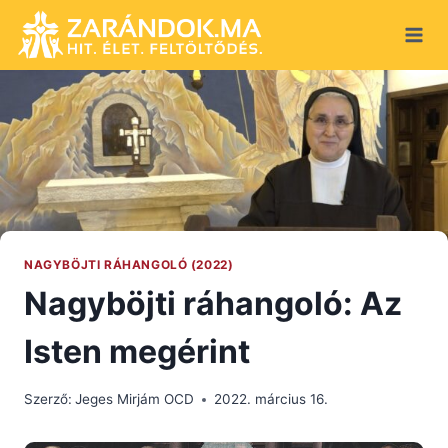
Skip
to
content
NAGYBÖJTI RÁHANGOLÓ (2022)
Nagyböjti ráhangoló: Az
Isten megérint
Szerző:
Jeges Mirjám OCD
2022. március 16.