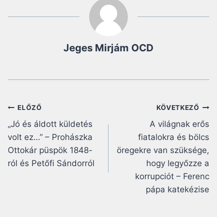
Jeges Mirjám OCD
Bejegyzés
ELŐZŐ
KÖVETKEZŐ
„Jó és áldott küldetés
A világnak erős
navigáció
volt ez…” – Prohászka
fiatalokra és bölcs
Ottokár püspök 1848-
öregekre van szüksége,
ról és Petőfi Sándorról
hogy legyőzze a
korrupciót – Ferenc
pápa katekézise