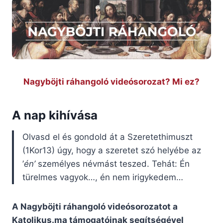
Nagyböjti ráhangoló videósorozat? Mi ez?
A nap kihívása
Olvasd el és gondold át a Szeretethimuszt
(1Kor13) úgy, hogy a szeretet szó helyébe az
’
én’
személyes névmást teszed. Tehát: Én
türelmes vagyok…, én nem irigykedem…
A Nagyböjti ráhangoló videósorozatot a
Katolikus.ma támogatóinak segítségével