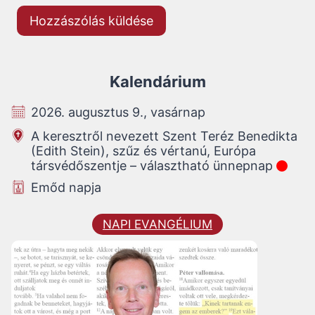
Kalendárium
2026. augusztus 9., vasárnap
A keresztről nevezett Szent Teréz Benedikta
(Edith Stein), szűz és vértanú, Európa
társvédőszentje – választható ünnepnap
Emőd napja
NAPI EVANGÉLIUM