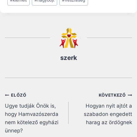
#
kiemelt
#
nagyböjt
#
veszteség
szerk
Bejegyzés
ELŐZŐ
KÖVETKEZŐ
Ugye tudják Önök is,
Hogyan nyit ajtót a
navigáció
hogy Hamvazószerda
szabadon engedett
nem kötelező egyházi
harag az ördögnek
ünnep?