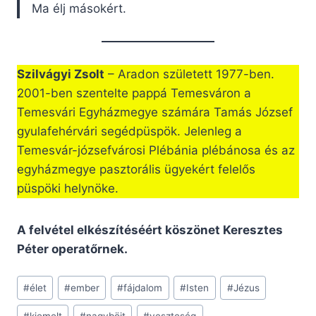
Ma élj másokért.
Szilvágyi Zsolt
– Aradon született 1977-ben.
2001-ben szentelte pappá Temesváron a
Temesvári Egyházmegye számára Tamás József
gyulafehérvári segédpüspök. Jelenleg a
Temesvár-józsefvárosi Plébánia plébánosa és az
egyházmegye pasztorális ügyekért felelős
püspöki helynöke.
A felvétel elkészítéséért köszönet Keresztes
Péter operatőrnek.
Post
#
élet
#
ember
#
fájdalom
#
Isten
#
Jézus
Tags: