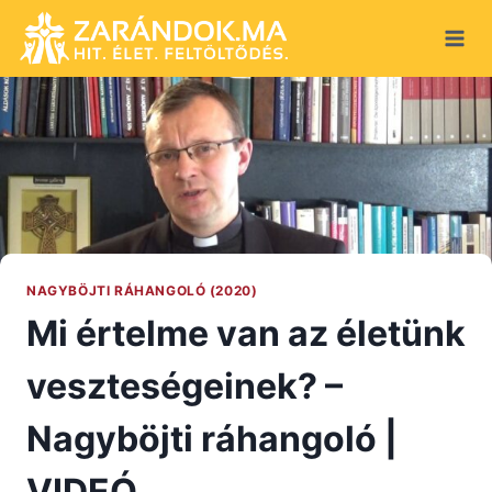
Skip
to
content
NAGYBÖJTI RÁHANGOLÓ (2020)
Mi értelme van az életünk
veszteségeinek? –
Nagyböjti ráhangoló |
VIDEÓ