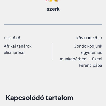
szerk
Bejegyzés
ELŐZŐ
KÖVETKEZŐ
Afrikai tanárok
Gondolkodjunk
navigáció
elismerése
egyetemes
munkabérben! – üzeni
Ferenc pápa
Kapcsolódó tartalom