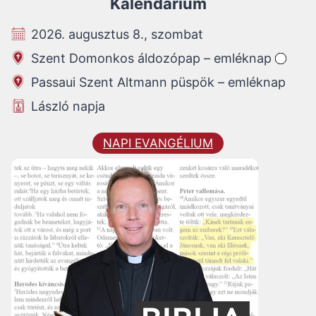
Kalendárium
2026. augusztus 8., szombat
Szent Domonkos áldozópap – emléknap
Passaui Szent Altmann püspök – emléknap
László napja
NAPI EVANGÉLIUM