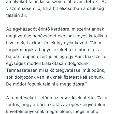
amelyeket talán kissé szem elől tévesztettek.” Az
viszont sosem jó, ha a hit elsősorban a szükség
talaján áll.
Az egyházadót érintő kérdésre, miszerint annak
megfizetése nehézséget okozhat egyes katolikus
híveknek, Lackner érsek így nyilatkozott: “Nem
fogjuk magukra hagyni ezeket az embereket a
bajban, éppen ezért jelenleg egy Ausztria-szerte
egységes modell kialakításán dolgozunk.
Természetesen mi is költségvetéssel működünk,
sok dolgozónk van, akiknek fizetést kell adnunk.
De módot fogunk találni a megoldásra.”
A temetéseket illetően az érsek kijelentette: “Az a
fontos, hogy a búcsúztatás az egészségvédelmi
követelményeknek megfelelően, mégis méltó