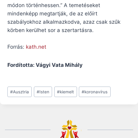
módon történhessen.” A temetéseket
mindenképp megtartják, de az előírt
szabályokhoz alkalmazkodva, azaz csak szűk
körben kerülhet sor a szertartásra.
Forrás:
kath.net
Fordította: Vágyi Vata Mihály
Post
#
Ausztria
#
Isten
#
kiemelt
#
koronavírus
Tags: