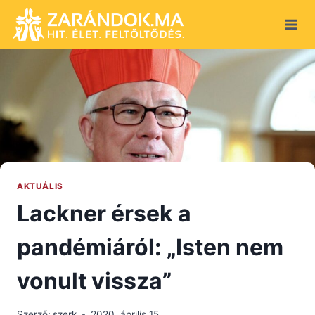
Skip
to
content
AKTUÁLIS
Lackner érsek a
pandémiáról: „Isten nem
vonult vissza”
Szerző:
szerk
2020. április 15.