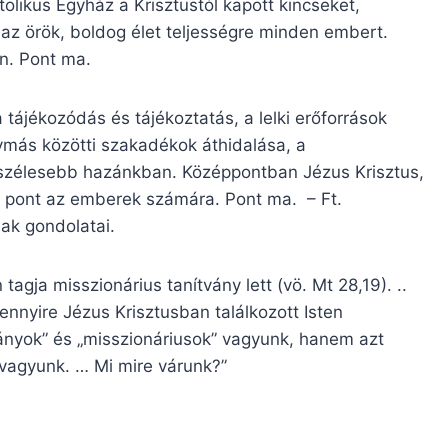
olikus Egyház a Krisztustól kapott kincseket,
az örök, boldog élet teljességre minden embert.
n. Pont ma.
tájékozódás és tájékoztatás, a lelki erőforrások
más közötti szakadékok áthidalása, a
szélesebb hazánkban. Középpontban Jézus Krisztus,
s pont az emberek számára. Pont ma. – Ft.
ak gondolatai.
agja misszionárius tanítvány lett (vö. Mt 28,19). ..
nnyire Jézus Krisztusban találkozott Isten
ványok” és „misszionáriusok” vagyunk, hanem azt
 vagyunk. … Mi mire várunk?”