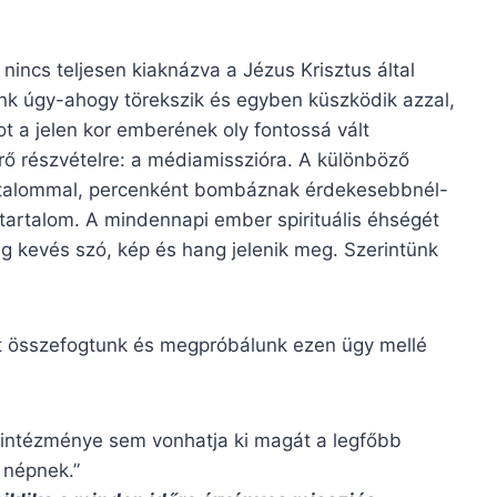
incs teljesen kiaknázva a Jézus Krisztus által
nk úgy-ahogy törekszik és egyben küszködik azzal,
ot a jelen kor emberének oly fontossá vált
ő részvételre: a médiamisszióra. A különböző
artalommal, percenként bombáznak érdekesebbnél-
artalom. A mindennapi ember spirituális éhségét
lég kevés szó, kép és hang jelenik meg. Szerintünk
ost összefogtunk és megpróbálunk ezen ügy mellé
n intézménye sem vonhatja ki magát a legfőbb
n népnek.”