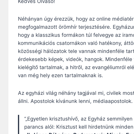
Kedves Olvasó!
Néhányan úgy érezzük, hogy az online médiatér n
megfogalmazott örömhír terjesztésére. Egyházu
hogy a klasszikus formákon túl felvegye az iram
kommunikációs csatornákon való hatékony, áttör
közösségi hálózatok tele vannak mindenféle t
érdekesebb képek, videók, hangok. Mindenféle t
kielégítő tartalmak, a hitről, az evangéliumról e
van még hely ezen tartalmaknak is.
Az egyházi világ néhány tagjával mi, civilek m
állni. Apostolok kívánunk lenni, médiaapostolok.
“„Egyetlen krisztushívő, az Egyház semmilye
parancs alól: Krisztust kell hirdetnünk minde