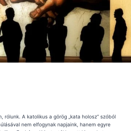
rólunk. A katolikus a görög „kata holosz” szóból
 múlásával nem elfogynak napjaink, hanem egyre