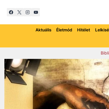
Skip
to
content
Aktuális
Életmód
Hitélet
Lelkis
Bibl