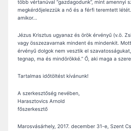
több vértanúval “gazdagodunk”, mint amennyi s
megkérdőjelezzük a nő és a férfi teremtett létét.
amikor…
Jézus Krisztus ugyanaz és örök érvényű (v.ö. Zsid
vagy összezavarnak mindent és mindenkit. Mott
érvényű dolgok nem vesztik el szavatosságukat,
tegnap, ma és mindörökké.” Ő, aki maga a szere
Tartalmas időtöltést kívánunk!
A szerkesztőség nevében,
Harasztovics Arnold
főszerkesztő
Marosvásárhely, 2017. december 31-e, Szent Cs