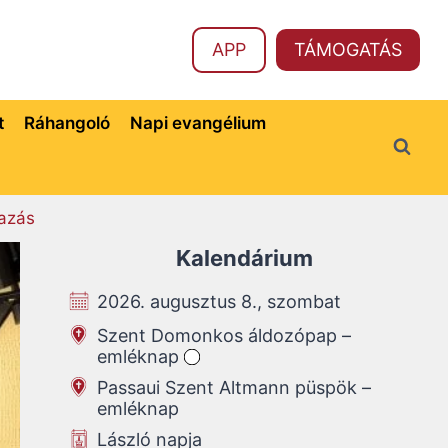
APP
TÁMOGATÁS
t
Ráhangoló
Napi evangélium
azás
Kalendárium
2026. augusztus 8., szombat
Szent Domonkos áldozópap –
emléknap
Passaui Szent Altmann püspök –
emléknap
László napja