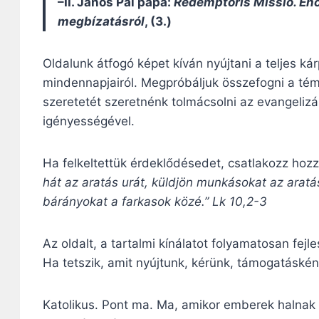
–II. János Pál pápa:
Redemptoris Missio. Enc
megbízatásról
, (3.)
Oldalunk átfogó képet kíván nyújtani a teljes k
mindennapjairól. Megpróbáljuk összefogni a té
szeretetét szeretnénk tolmácsolni az evangeli
igényességével.
Ha felkeltettük érdeklődésedet, csatlakozz hoz
hát az aratás urát, küldjön munkásokat az aratá
bárányokat a farkasok közé.” Lk 10,2-3
Az oldalt, a tartalmi kínálatot folyamatosan fejl
Ha tetszik, amit nyújtunk, kérünk, támogatáskén
Katolikus. Pont ma. Ma, amikor emberek halnak 