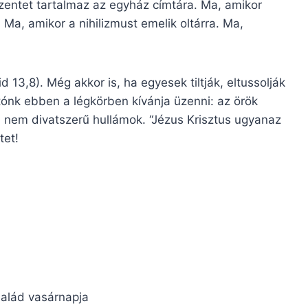
zentet tartalmaz az egyház címtára. Ma, amikor
 Ma, amikor a nihilizmust emelik oltárra. Ma,
 13,8). Még akkor is, ha egyesek tiltják, eltussolják
ónk ebben a légkörben kívánja üzenni: az örök
 nem divatszerű hullámok. “Jézus Krisztus ugyanaz
tet!
alád vasárnapja