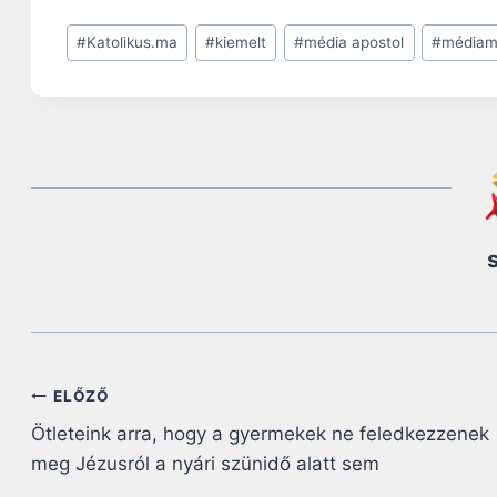
Post
#
Katolikus.ma
#
kiemelt
#
média apostol
#
médiam
Tags:
Bejegyzés
ELŐZŐ
Ötleteink arra, hogy a gyermekek ne feledkezzenek
navigáció
meg Jézusról a nyári szünidő alatt sem