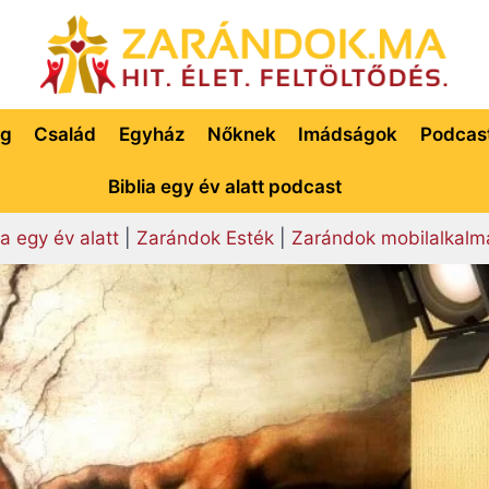
ég
Család
Egyház
Nőknek
Imádságok
Podcas
Biblia egy év alatt podcast
ia egy év alatt
|
Zarándok Esték
|
Zarándok mobilalkalm