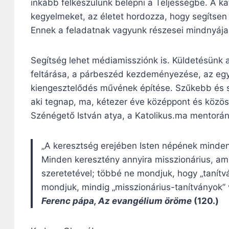
inkább felkészülünk belépni a Teljességbe. A kat
kegyelmeket, az életet hordozza, hogy segítsen 
Ennek a feladatnak vagyunk részesei mindnyája
Segítség lehet médiamissziónk is. Küldetésünk a 
feltárása, a párbeszéd kezdeményezése, az egy
kiengesztelődés művének építése. Szűkebb és 
aki tegnap, ma, kétezer éve középpont és közö
Szénégető István atya, a Katolikus.ma mentorán
„A keresztség erejében Isten népének minden t
Minden keresztény annyira misszionárius, ame
szeretetével; többé ne mondjuk, hogy „tanít
mondjuk, mindig „misszionárius-tanítványok”
Ferenc pápa, Az evangélium öröme
(120.)