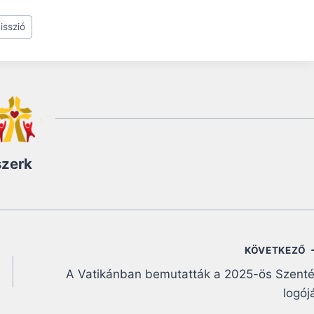
isszió
szerk
KÖVETKEZŐ
A Vatikánban bemutatták a 2025-ös Szent
logój