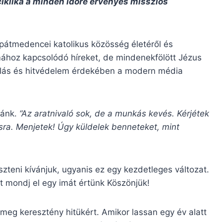
iklika a minden időre érvényes missziós
árpátmedencei katolikus közösség életéről és
mához kapcsolódó híreket, de mindenekfölött Jézus
zálás és hitvédelem érdekében a modern média
zánk.
“Az aratnivaló sok, de a munkás kevés. Kérjétek
sra. Menjetek! Úgy küldelek benneteket, mint
eszteni kívánjuk, ugyanis ez egy kezdetleges változat.
t mondj el egy imát értünk Köszönjük!
meg keresztény hitükért. Amikor lassan egy év alatt