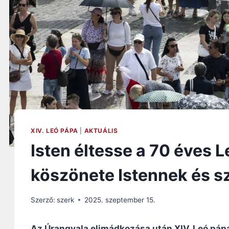
XIV. LEÓ PÁPA
|
AKTUÁLIS
Isten éltesse a 70 éves L
köszönete Istennek és s
Szerző:
szerk
2025. szeptember 15.
Az Úrangyala elimádkozása után XIV. Leó páp