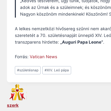
„Kedves testvéreim, úgy tűnik, tudjátok, ho
adok az Úrnak és a szüleimnek; és köszönöm
Nagyon köszönöm mindenkinek! Köszönöm! Sz
A lelkes nemzetközi hívősereg szűnni nem akaró t
szeretetét a 70. születésnapját ünneplő XIV. L
transzparens hirdette:
„Auguri Papa Leone”
.
Forrás:
Vatican News
Post
#
születésnap
#
XIV. Leó pápa
Tags:
szerk