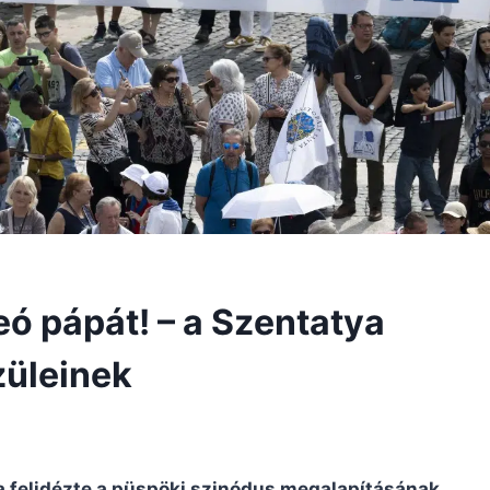
eó pápát! – a Szentatya
züleinek
a felidézte a püspöki szinódus megalapításának