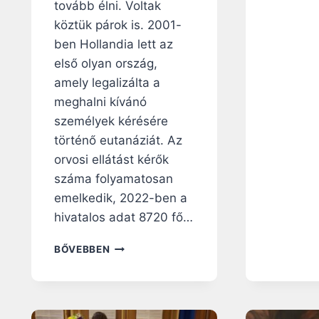
tovább élni. Voltak
köztük párok is. 2001-
ben Hollandia lett az
első olyan ország,
amely legalizálta a
meghalni kívánó
személyek kérésére
történő eutanáziát. Az
orvosi ellátást kérők
száma folyamatosan
emelkedik, 2022-ben a
hivatalos adat 8720 fő…
HOLLANDIA:
BŐVEBBEN
EGYRE
TÖBB
AZ
EUTANÁZIA,