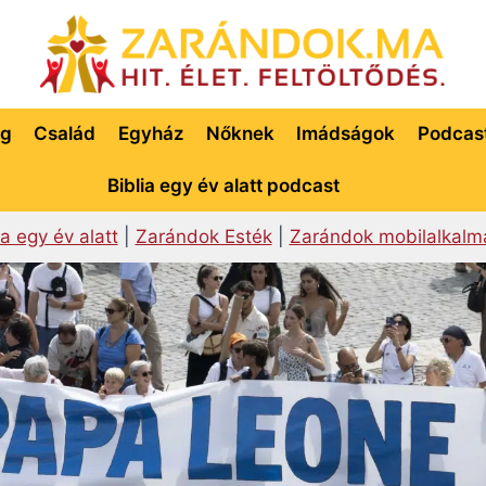
ég
Család
Egyház
Nőknek
Imádságok
Podcas
Biblia egy év alatt podcast
ia egy év alatt
|
Zarándok Esték
|
Zarándok mobilalkalm