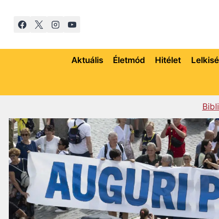
Skip
to
content
Aktuális
Életmód
Hitélet
Lelkis
Bibl