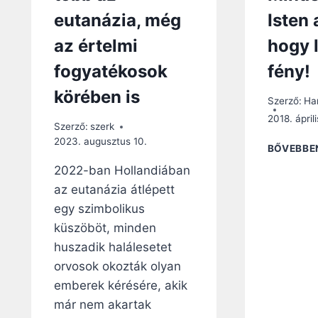
eutanázia, még
Isten 
az értelmi
hogy 
fogyatékosok
fény!
körében is
Szerző:
Ha
2018. áprili
Szerző:
szerk
2023. augusztus 10.
BŐVEBBE
2022-ban Hollandiában
az eutanázia átlépett
egy szimbolikus
küszöböt, minden
huszadik halálesetet
orvosok okozták olyan
emberek kérésére, akik
már nem akartak