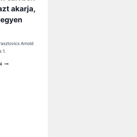
azt akarja,
legyen
rasztovics Arnold
s 1.
HÚSVÉTI
N
VIGÍLIA:
MINDEN
SZÍVBEN
ISTEN
AZT
AKARJA,
HOGY
LEGYEN
FÉNY!