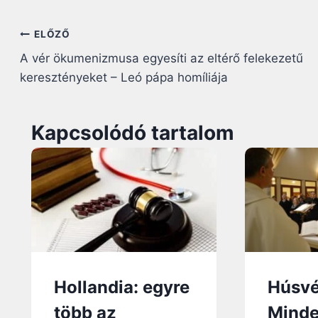
Bejegyzés
ELŐZŐ
A vér ökumenizmusa egyesíti az eltérő felekezetű
navigáció
keresztényeket – Leó pápa homíliája
Kapcsolódó tartalom
Hollandia: egyre
Húsvét
több az
Minde