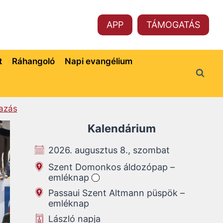
APP
TÁMOGATÁS
t
Ráhangoló
Napi evangélium
azás
Kalendárium
2026. augusztus 8., szombat
Szent Domonkos áldozópap –
emléknap
Passaui Szent Altmann püspök –
emléknap
László napja