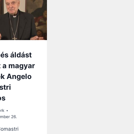
és áldást
t a magyar
k Angelo
tri
os
erk
mber 26.
omastri