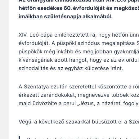
hétfőn esedékes 60. évfordulóját és megkösz
imáikban születésnapja alkalmából.
XIV. Leó pápa emlékeztetett rá, hogy hétfőn ün
évfordulóját. A püspöki szinódus megalapítása S
püspökök még inkább és még jobban gyakoroljá
kívánságának adott hangot, hogy ez az évfordul
szinodalitás és az egyház küldetése iránt.
A Szentatya ezután szeretettel köszöntötte a róm
érkezett zarándokokat, megnevezve többek közöt
majd üdvözölte a perui „Jézus, a názáreti fogoly” 
Végül a következő szavakkal búcsúzott el a Szen