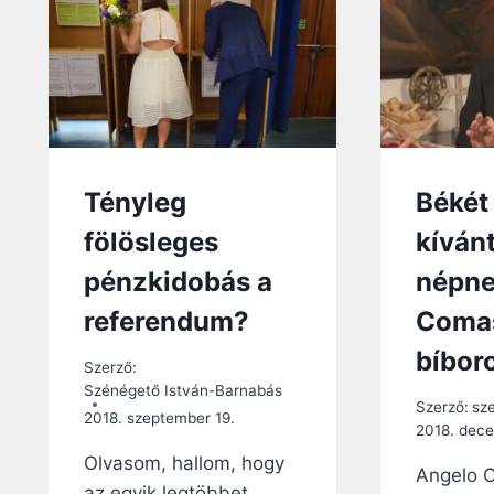
MÉG
AZ
ÉRTELMI
FOGYATÉKOSOK
KÖRÉBEN
IS
Tényleg
Békét 
fölösleges
kíván
pénzkidobás a
népne
referendum?
Comas
bíbor
Szerző:
Szénégető István-Barnabás
Szerző:
sz
2018. szeptember 19.
2018. dece
Olvasom, hallom, hogy
Angelo C
az egyik legtöbbet