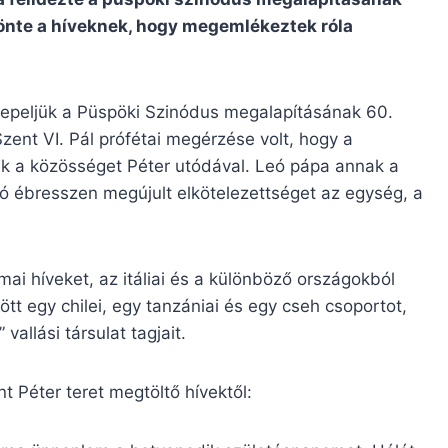
önte a híveknek, hogy megemlékeztek róla
nepeljük a Püspöki Szinódus megalapításának 60.
zent VI. Pál prófétai megérzése volt, hogy a
k a közösséget Péter utódával. Leó pápa annak a
ó ébresszen megújult elkötelezettséget az egység, a
ai híveket, az itáliai és a különböző országokból
t egy chilei, egy tanzániai és egy cseh csoportot,
vallási társulat tagjait.
t Péter teret megtöltő hívektől: