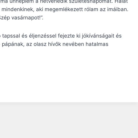
gy ma ünneplem a hetvenedik születésnapomat. Hálát
 mindenkinek, aki megemlékezett rólam az imáiban.
ép vasárnapot!”.
apssal és éljenzéssel fejezte ki jókívánságait és
eó pápának, az olasz hívők nevében hatalmas