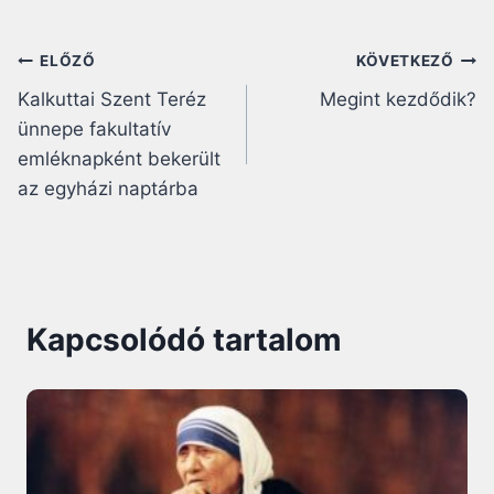
Bejegyzés
ELŐZŐ
KÖVETKEZŐ
Kalkuttai Szent Teréz
Megint kezdődik?
navigáció
ünnepe fakultatív
emléknapként bekerült
az egyházi naptárba
Kapcsolódó tartalom