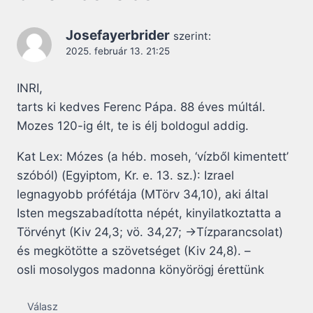
Josefayerbrider
szerint:
2025. február 13. 21:25
INRI,
tarts ki kedves Ferenc Pápa. 88 éves múltál.
Mozes 120-ig élt, te is élj boldogul addig.
Kat Lex: Mózes (a héb. moseh, ‘vízből kimentett’
szóból) (Egyiptom, Kr. e. 13. sz.): Izrael
legnagyobb prófétája (MTörv 34,10), aki által
Isten megszabadította népét, kinyilatkoztatta a
Törvényt (Kiv 24,3; vö. 34,27; →Tízparancsolat)
és megkötötte a szövetséget (Kiv 24,8). –
osli mosolygos madonna könyörögj érettünk
Válasz