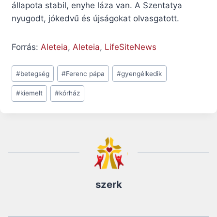
állapota stabil, enyhe láza van. A Szentatya
nyugodt, jókedvű és újságokat olvasgatott.
Forrás:
Aleteia
,
Aleteia
,
LifeSiteNews
Post
#
betegség
#
Ferenc pápa
#
gyengélkedik
Tags:
#
kiemelt
#
kórház
szerk