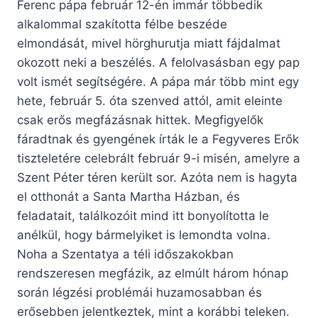
Ferenc pápa február 12-én immár többedik
alkalommal szakította félbe beszéde
elmondását, mivel hörghurutja miatt fájdalmat
okozott neki a beszélés. A felolvasásban egy pap
volt ismét segítségére. A pápa már több mint egy
hete, február 5. óta szenved attól, amit eleinte
csak erős megfázásnak hittek. Megfigyelők
fáradtnak és gyengének írták le a Fegyveres Erők
tiszteletére celebrált február 9-i misén, amelyre a
Szent Péter téren került sor. Azóta nem is hagyta
el otthonát a Santa Martha Házban, és
feladatait, találkozóit mind itt bonyolította le
anélkül, hogy bármelyiket is lemondta volna.
Noha a Szentatya a téli időszakokban
rendszeresen megfázik, az elmúlt három hónap
során légzési problémái huzamosabban és
erősebben jelentkeztek, mint a korábbi teleken.