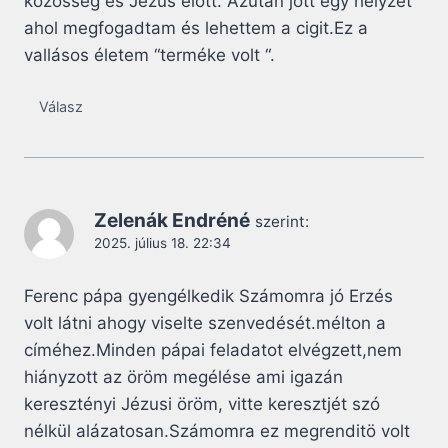
közösség és Jézus előtt. Azután jött egy helyzet
ahol megfogadtam és lehettem a cigit.Ez a
vallásos életem “terméke volt “.
Válasz
Zelenák Endréné
szerint:
2025. július 18. 22:34
Ferenc pápa gyengélkedik Számomra jó Erzés
volt látni ahogy viselte szenvedését.mélton a
címéhez.Minden pápai feladatot elvégzett,nem
hiányzott az öröm megélése ami igazán
keresztényi Jézusi öröm, vitte keresztjét szó
nélkül alázatosan.Számomra ez megrenditö volt