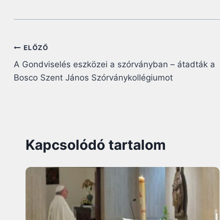
Bejegyzés
ELŐZŐ
A Gondviselés eszközei a szórványban – átadták a
navigáció
Bosco Szent János Szórványkollégiumot
Kapcsolódó tartalom