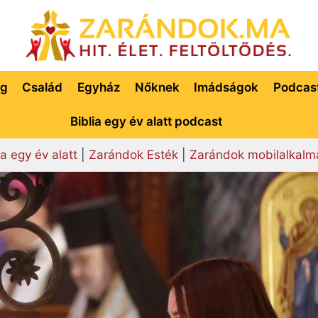
ég
Család
Egyház
Nőknek
Imádságok
Podcas
Biblia egy év alatt podcast
ia egy év alatt
|
Zarándok Esték
|
Zarándok mobilalkalm