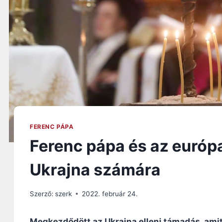
FERENC PÁPA
Ferenc pápa és az európ
Ukrajna számára
Szerző:
szerk
2022. február 24.
Megkezdődött az Ukrajna elleni támadás, amit