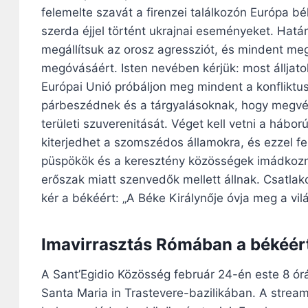
felemelte szavát a firenzei találkozón Európa bé
szerda éjjel történt ukrajnai eseményeket. Hat
megállítsuk az orosz agressziót, és mindent me
megóvásáért. Isten nevében kérjük: most állja
Európai Unió próbáljon meg mindent a konfliktus
párbeszédnek és a tárgyalásoknak, hogy megvéd
területi szuverenitását. Véget kell vetni a hábor
kiterjedhet a szomszédos államokra, és ezzel f
püspökök és a keresztény közösségek imádkoznak
erőszak miatt szenvedők mellett állnak. Csatlak
kér a békéért: „A Béke Királynője óvja meg a vil
Imavirrasztás Rómában a békéér
A Sant’Egidio Közösség február 24-én este 8 órá
Santa Maria in Trastevere-bazilikában. A stream