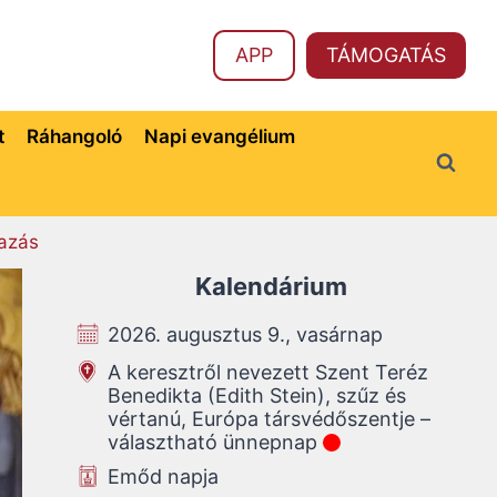
APP
TÁMOGATÁS
t
Ráhangoló
Napi evangélium
azás
Kalendárium
2026. augusztus 9., vasárnap
A keresztről nevezett Szent Teréz
Benedikta (Edith Stein), szűz és
vértanú, Európa társvédőszentje –
választható ünnepnap
Emőd napja