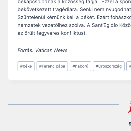
bekapcsolódnak a közösség tagjai. Ezzel a sp
bekövetkezett tragédiára. Senki nem nyugodhat
Szüntelenül kérnünk kell a békét. Ezért fohászk
nemzetek vezetőihez szólva. A Sant’Egidio Közös
az őrült fegyveres konfliktust.
Forrás: Vatican News
Post
#
béke
#
Ferenc pápa
#
háború
#
Oroszország
Tags: