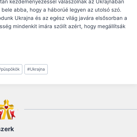
ontán kezdeményezéssel válaszolnak az Ukrajnában
 bele abba, hogy a háborúé legyen az utolsó szó.
odunk Ukrajna és az egész világ javára elsősorban a
ség mindenkit imára szólít azért, hogy megállítsák
#
püspökök
#
Ukrajna
szerk