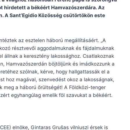
t hirdetett a békéért Hamvazószerdára. Az
en. A Sant’Egidio Közösség csütörtökön este
ntéztek az esztelen háború megállításáért. „A
lkozó résztvevői aggodalmuknak és fájdalmuknak
el állnak a keresztény lakossághoz. Csatlakoznak
-án, Hamvazószerdán böjtöljünk és imádkozzunk a
eretéhez szólnak, kérve, hogy hallgattassák el a
tást hoz magával, szenvedést okoz a lakosságnak,
sák meg a háború őrültségét! A Földközi-tenger
ezért egyhangúlag emelik föl szavukat a békéért.
EE) elnöke, Gintaras Grušas vilniuszi érsek is