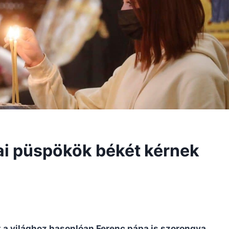
ai püspökök békét kérnek
 a világhoz hasonlóan Ferenc pápa is szorongva