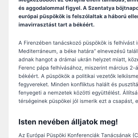
és aggodalommal figyel. A Szentatya böjtnapo
európai püspökök is felszólaltak a háború ell
imavirrasztást tart a békéért.
A Firenzében tanácskozó püspökök is felhívást i
Mediterráneum, a béke határa” elnevezésű talá
adnak hangot a drámai ukrán helyzet miatt, köz
Ferenc pápa felhívásához, miszerint március 2
békéért. A püspökök a politikai vezetők lelkiism
fegyvereket. Minden konfliktus halált és pusztí
fenyegeti a nemzetek közötti együttélést. Állít
térségeinek püspökei jól ismerik ezt a csapást, 
Isten nevében álljatok meg!
Az Európai Püspöki Konferenciák Tanácsának (CC