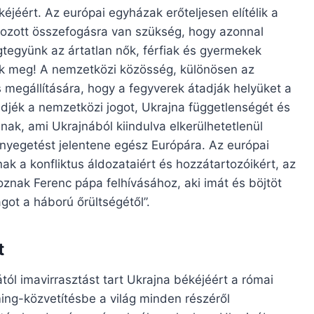
kéjéért. Az európai egyházak erőteljesen elítélik a
ározott összefogásra van szükség, hogy azonnal
gtegyünk az ártatlan nők, férfiak és gyermekek
tok meg! A nemzetközi közösség, különösen az
 megállítására, hogy a fegyverek átadják helyüket a
jék a nemzetközi jogot, Ukrajna függetlenségét és
únak, ami Ukrajnából kiindulva elkerülhetetlenül
enyegetést jelentene egész Európára. Az európai
 a konfliktus áldozataiért és hozzátartozóikért, az
oznak Ferenc pápa felhívásához, aki imát és böjtöt
ágot a háború őrültségétől”.
t
tól imavirrasztást tart Ukrajna békéjéért a római
ing-közvetítésbe a világ minden részéről