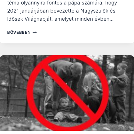
téma olyannyira fontos a pápa számára, hogy
2021 januárjában bevezette a Nagyszülők és
Idősek Világnapját, amelyet minden évben…
FERENC
BŐVEBBEN
PÁPA
HAT,
LEGINKÁBB
ERŐT
ADÓ
GONDOLATA
AZ
IDŐSEKRŐL