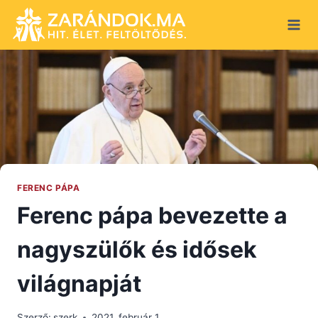
Skip
to
content
FERENC PÁPA
Ferenc pápa bevezette a
nagyszülők és idősek
világnapját
Szerző:
szerk
2021. február 1.