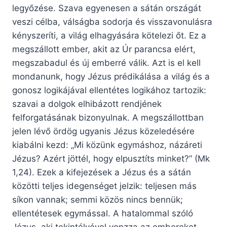
legyőzése. Szava egyenesen a sátán országát
veszi célba, válságba sodorja és visszavonulásra
kényszeríti, a világ elhagyására kötelezi őt. Ez a
megszállott ember, akit az Úr parancsa elért,
megszabadul és új emberré válik. Azt is el kell
mondanunk, hogy Jézus prédikálása a világ és a
gonosz logikájával ellentétes logikához tartozik:
szavai a dolgok elhibázott rendjének
felforgatásának bizonyulnak. A megszállottban
jelen lévő ördög ugyanis Jézus közeledésére
kiabálni kezd: „Mi közünk egymáshoz, názáreti
Jézus? Azért jöttél, hogy elpusztíts minket?” (Mk
1,24). Ezek a kifejezések a Jézus és a sátán
közötti teljes idegenséget jelzik: teljesen más
síkon vannak; semmi közös nincs bennük;
ellentétesek egymással. A hatalommal szóló