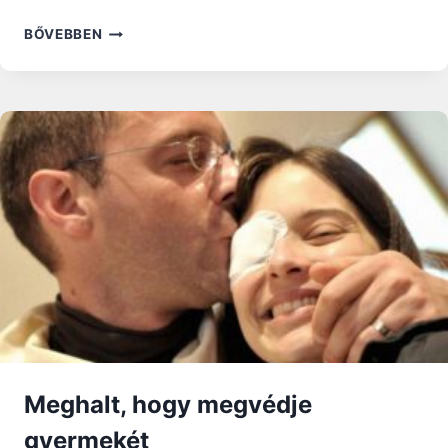
HÁZASSÁGRÓL
BŐVEBBEN
ÉS
CSALÁDRÓL:
MA
A
BIBLIA
IGÉJÉBEN
KINYILATKOZTATOTT
CSALÁD-
MODELL
ÖSSZTŰZ
ALATT
ÁLL
(3)
Meghalt, hogy megvédje
gyermekét