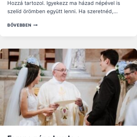
Hozzá tartozol. Igyekezz ma házad népével is
szelíd örömben együtt lenni. Ha szeretnéd,…
A
BŐVEBBEN
NYUGALOM
NAPJA
–
NAGYBÖJTI
RÁHANGOLÓ