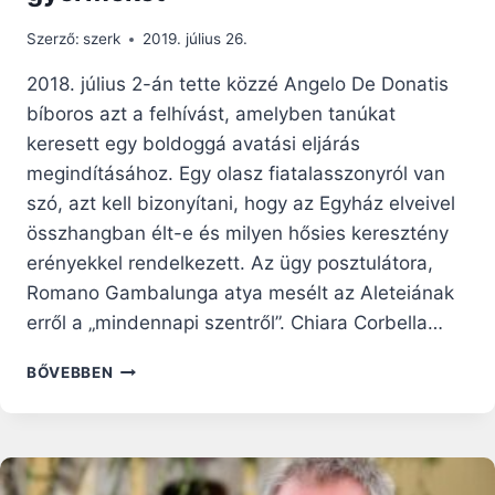
Szerző:
szerk
2019. július 26.
2018. július 2-án tette közzé Angelo De Donatis
bíboros azt a felhívást, amelyben tanúkat
keresett egy boldoggá avatási eljárás
megindításához. Egy olasz fiatalasszonyról van
szó, azt kell bizonyítani, hogy az Egyház elveivel
összhangban élt-e és milyen hősies keresztény
erényekkel rendelkezett. Az ügy posztulátora,
Romano Gambalunga atya mesélt az Aleteiának
erről a „mindennapi szentről”. Chiara Corbella…
MEGHALT,
BŐVEBBEN
HOGY
MEGVÉDJE
GYERMEKÉT