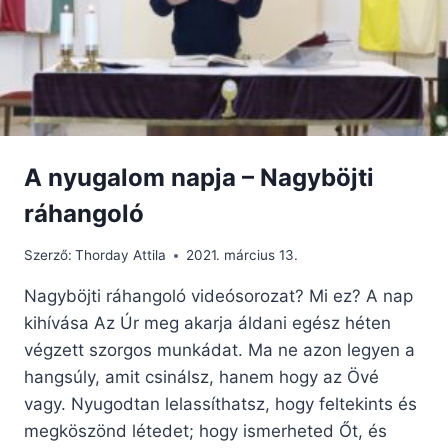
NAGYMAROSI
FIATALOKNAK
A nyugalom napja – Nagyböjti
ráhangoló
Szerző:
Thorday Attila
2021. március 13.
Nagyböjti ráhangoló videósorozat? Mi ez? A nap
kihívása Az Úr meg akarja áldani egész héten
végzett szorgos munkádat. Ma ne azon legyen a
hangsúly, amit csinálsz, hanem hogy az Övé
vagy. Nyugodtan lelassíthatsz, hogy feltekints és
megköszönd létedet; hogy ismerheted Őt, és