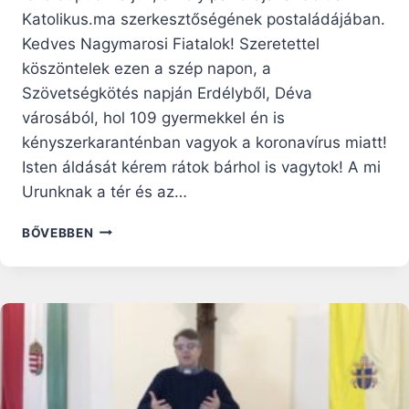
Katolikus.ma szerkesztőségének postaládájában.
Kedves Nagymarosi Fiatalok! Szeretettel
köszöntelek ezen a szép napon, a
Szövetségkötés napján Erdélyből, Déva
városából, hol 109 gyermekkel én is
kényszerkaranténban vagyok a koronavírus miatt!
Isten áldását kérem rátok bárhol is vagytok! A mi
Urunknak a tér és az…
KONOK
BŐVEBBEN
MAKACSSÁGGAL
ŐSEIM
ÁLMÁT
ÁLMODOM!
–
CSABA
TESTVÉR
LEVELE
A