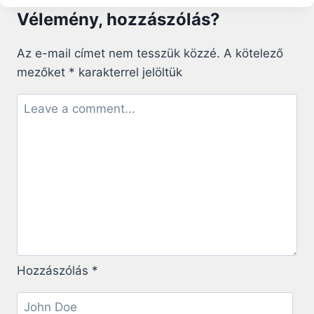
LEVELE
Vélemény, hozzászólás?
A
HÁZASPÁROKNAK:
A
Az e-mail címet nem tesszük közzé.
A kötelező
MEGBOCSÁTÁS
mezőket
*
karakterrel jelöltük
MINDEN
SEBET
BEGYÓGYÍT
Hozzászólás
*