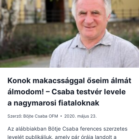
Konok makacssággal őseim álmát
álmodom! – Csaba testvér levele
a nagymarosi fiataloknak
Szerző:
Böjte Csaba OFM
2020. május 23.
Az alábbiakban Bötje Csaba ferences szerzetes
levelét publikáljuk, amely pár órája landolt a