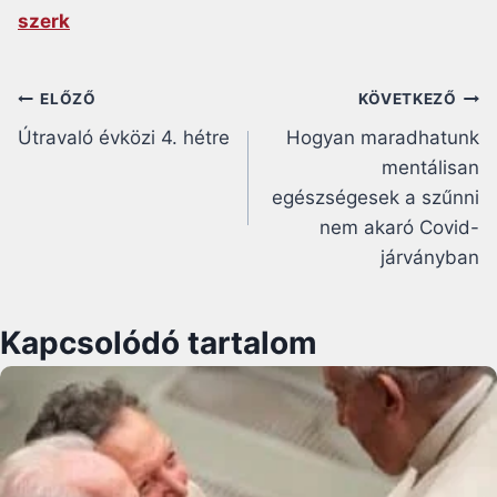
szerk
Bejegyzés
ELŐZŐ
KÖVETKEZŐ
Útravaló évközi 4. hétre
Hogyan maradhatunk
navigáció
mentálisan
egészségesek a szűnni
nem akaró Covid-
járványban
Kapcsolódó tartalom