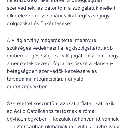
mindazokhoz, akik ebben a betegségben
szenvednek, és bátorítom a szolgálatuk mellett
elkötelezett misszionáriusokat, egészségügyi
dolgozókat és önkénteseket.
A világjárvány megerősítette, mennyire
szükséges védelmezni a legkiszolgáltatottabb
emberek egészséghez való jogát: kívánom, hogy
a nemzetek vezetői fogjanak össze a Hansen-
betegségben szenvedők kezelésére és
társadalmi integrációjára irányuló
erőfeszítéseikben.
Szeretettel köszöntöm azokat a fiatalokat, akik
az Actio Catolicához tartoznak a római
egyházmegyében – közülük néhányan itt vannak
–, biztonságban plébániákon gyűltek egybe vagy