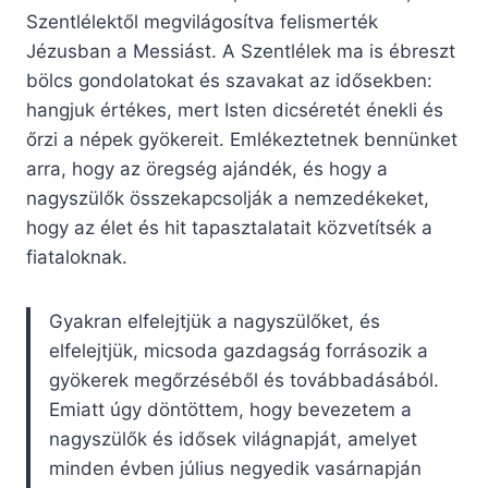
Szentlélektől megvilágosítva felismerték
Jézusban a Messiást. A Szentlélek ma is ébreszt
bölcs gondolatokat és szavakat az idősekben:
hangjuk értékes, mert Isten dicséretét énekli és
őrzi a népek gyökereit. Emlékeztetnek bennünket
arra, hogy az öregség ajándék, és hogy a
nagyszülők összekapcsolják a nemzedékeket,
hogy az élet és hit tapasztalatait közvetítsék a
fiataloknak.
Gyakran elfelejtjük a nagyszülőket, és
elfelejtjük, micsoda gazdagság forrásozik a
gyökerek megőrzéséből és továbbadásából.
Emiatt úgy döntöttem, hogy bevezetem a
nagyszülők és idősek világnapját, amelyet
minden évben július negyedik vasárnapján