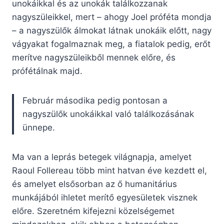
unokáikkal és az unokák találkozzanak
nagyszüleikkel, mert – ahogy Joel próféta mondja
– a nagyszülők álmokat látnak unokáik előtt, nagy
vágyakat fogalmaznak meg, a fiatalok pedig, erőt
merítve nagyszüleikből mennek előre, és
prófétálnak majd.
Február másodika pedig pontosan a
nagyszülők unokáikkal való találkozásának
ünnepe.
Ma van a leprás betegek világnapja, amelyet
Raoul Follereau több mint hatvan éve kezdett el,
és amelyet elsősorban az ő humanitárius
munkájából ihletet merítő egyesületek visznek
előre. Szeretném kifejezni közelségemet