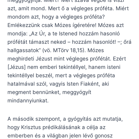
meggyógyítja. Miért? Mert szava végbe is viszi
azt, amit mond. Mert ő a végleges próféta. Miért
mondom azt, hogy a végleges próféta?
Emlékezzünk csak Mózes ígéretére! Mózes azt
mondja: „Az Úr, a te Istened hozzám hasonló
prófétát támaszt neked – hozzám hasonlót! –; őrá
hallgassatok” (vö. MTörv 18,15). Mózes
meghirdeti Jézust mint végleges prófétát. Ezért
[Jézus] nem emberi tekintéllyel, hanem isteni
tekintéllyel beszél, mert a végleges próféta
hatalmával szól, vagyis Isten Fiaként, aki
megment bennünket, meggyógyít
mindannyiunkat.
A második szempont, a gyógyítás azt mutatja,
hogy Krisztus prédikálásának a célja az
emberben és a világban jelen lévő gonosz