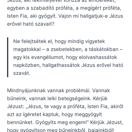
Jézus, aki tekintélyével vonzza az embereket,
egyben a szabadító próféta, a megígért próféta,
Isten Fia, aki gyógyít. Vajon mi hallgatjuk-e Jézus
erővel ható szavait?
Ne felejtsétek el, hogy mindig vigyetek
magatokkal – a zsebetekben, a táskátokban –
egy kis evangéliumot, hogy elolvashassátok
napközben, hallgathassátok Jézus erővel ható
szavát.
Mindnyájunknak vannak problémái. Vannak
bűneink, vannak lelki betegségeink. Kérjük
Jézust: „Jézus, te vagy a próféta, Isten Fia, akiről
azt az ígéretet kaptuk, hogy meggyógyít
bennünket. Gyógyíts meg engem!” Kérjük Jézust,
hogy gyógyítson meg bűneinkből, bajainkból!