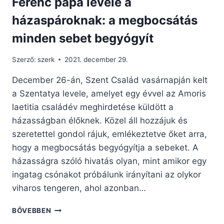
Ferenc pápa levele a
házaspároknak: a megbocsátás
minden sebet begyógyít
Szerző:
szerk
2021. december 29.
December 26-án, Szent Család vasárnapján kelt
a Szentatya levele, amelyet egy évvel az Amoris
laetitia családév meghirdetése küldött a
házasságban élőknek. Közel áll hozzájuk és
szeretettel gondol rájuk, emlékeztetve őket arra,
hogy a megbocsátás begyógyítja a sebeket. A
házasságra szóló hivatás olyan, mint amikor egy
ingatag csónakot próbálunk irányítani az olykor
viharos tengeren, ahol azonban…
FERENC
BŐVEBBEN
PÁPA