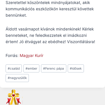
Szeretettel köszöntelek mindnyájatokat, akik
kommunikációs eszközökön keresztül követtek
bennünket.
Áldott vasárnapot kívánok mindenkinek! Kérlek
benneteket, ne feledkezzetek el imádkozni
értem! Jó étvágyat az ebédhez! Viszontlátásra!
Forrás:
Magyar Kurír
Post
#
család
#
ember
#
Ferenc pápa
#
idősek
Tags:
#
nagyszülők