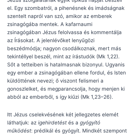
Jézus szolgálatának egyik tipikus napját beszéli
el. Egy szombatról, a pihenésnek és imádságnak
szentelt napról van szó, amikor az emberek
zsinagógába mentek. A kafarnaumi
zsinagógában Jézus felolvassa és kommentálja
az Írásokat. A jelenlévőket lenyűgözi
beszédmódja; nagyon csodálkoznak, mert más
tekintéllyel beszél, mint az írástudók (Mk 1,22).
Sőt a tetteiben is hatalmasnak bizonyul. Ugyanis
egy ember a zsinagógában ellene fordul, és Isten
küldöttének nevezi; ő viszont felismeri a
gonoszlelket, és megparancsolja, hogy menjen ki
abból az emberből, s így kiűzi (Mk 1,23–26).
Itt Jézus cselekvésének két jellegzetes elemét
láthatjuk: az
igehirdetést
és a
gyógyító
működést
: prédikál és gyógyít. Mindkét szempont