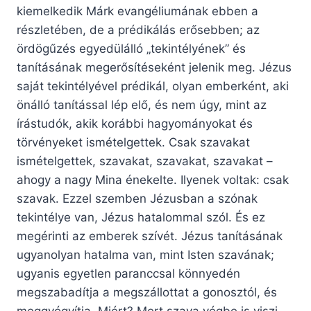
kiemelkedik Márk evangéliumának ebben a
részletében, de a prédikálás erősebben; az
ördögűzés egyedülálló „tekintélyének” és
tanításának megerősítéseként jelenik meg. Jézus
saját tekintélyével prédikál, olyan emberként, aki
önálló tanítással lép elő, és nem úgy, mint az
írástudók, akik korábbi hagyományokat és
törvényeket ismételgettek. Csak szavakat
ismételgettek, szavakat, szavakat, szavakat –
ahogy a nagy Mina énekelte. Ilyenek voltak: csak
szavak. Ezzel szemben Jézusban a szónak
tekintélye van, Jézus hatalommal szól. És ez
megérinti az emberek szívét. Jézus tanításának
ugyanolyan hatalma van, mint Isten szavának;
ugyanis egyetlen paranccsal könnyedén
megszabadítja a megszállottat a gonosztól, és