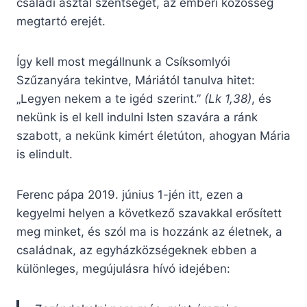
családi asztal szentségét, az emberi közösség
megtartó erejét.
Így kell most megállnunk a Csíksomlyói
Szűzanyára tekintve, Máriától tanulva hitet:
„Legyen nekem a te igéd szerint.”
(Lk 1,38)
, és
nekünk is el kell indulni Isten szavára a ránk
szabott, a nekünk kimért életúton, ahogyan Mária
is elindult.
Ferenc pápa 2019. június 1-jén itt, ezen a
kegyelmi helyen a következő szavakkal erősített
meg minket, és szól ma is hozzánk az életnek, a
családnak, az egyházközségeknek ebben a
különleges, megújulásra hívó idejében: