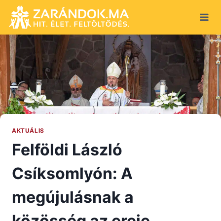
Skip
to
content
AKTUÁLIS
Felföldi László
Csíksomlyón: A
megújulásnak a
közösség az ereje,