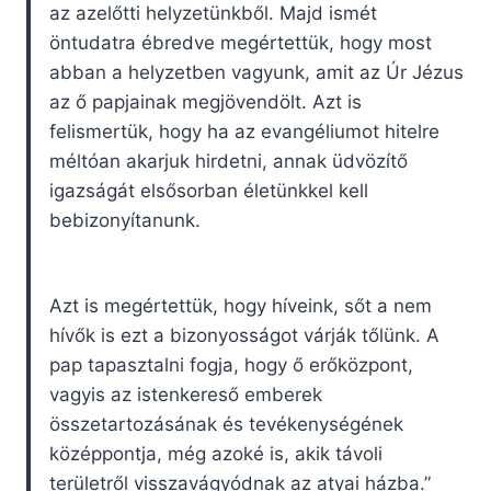
az azelőtti helyzetünkből. Majd ismét
öntudatra ébredve megértettük, hogy most
abban a helyzetben vagyunk, amit az Úr Jézus
az ő papjainak megjövendölt. Azt is
felismertük, hogy ha az evangéliumot hitelre
méltóan akarjuk hirdetni, annak üdvözítő
igazságát elsősorban életünkkel kell
bebizonyítanunk.
Azt is megértettük, hogy híveink, sőt a nem
hívők is ezt a bizonyosságot várják tőlünk. A
pap tapasztalni fogja, hogy ő erőközpont,
vagyis az istenkereső emberek
összetartozásának és tevékenységének
középpontja, még azoké is, akik távoli
területről visszavágyódnak az atyai házba.”