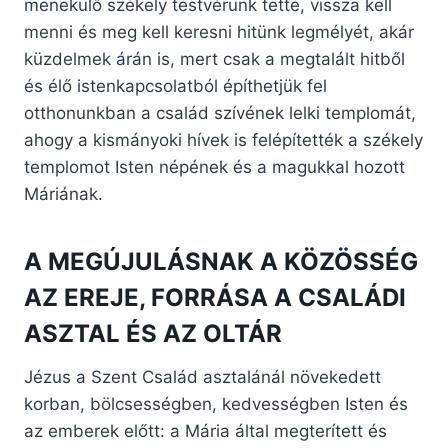
menekülő székely testvérünk tette, vissza kell
menni és meg kell keresni hitünk legmélyét, akár
küzdelmek árán is, mert csak a megtalált hitből
és élő istenkapcsolatból építhetjük fel
otthonunkban a család szívének lelki templomát,
ahogy a kismányoki hívek is felépítették a székely
templomot Isten népének és a magukkal hozott
Máriának.
A MEGÚJULÁSNAK A KÖZÖSSÉG
AZ EREJE, FORRÁSA A CSALÁDI
ASZTAL ÉS AZ OLTÁR
Jézus a Szent Család asztalánál növekedett
korban, bölcsességben, kedvességben Isten és
az emberek előtt: a Mária által megterített és