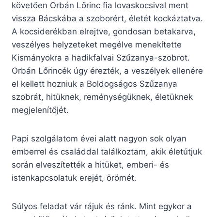
követően Orbán Lőrinc fia lovaskocsival ment
vissza Bácskába a szoborért, életét kockáztatva.
A kocsiderékban elrejtve, gondosan betakarva,
veszélyes helyzeteket megélve menekítette
Kismányokra a hadikfalvai Szűzanya-szobrot.
Orbán Lőrincék úgy érezték, a veszélyek ellenére
el kellett hozniuk a Boldogságos Szűzanya
szobrát, hitüknek, reménységüknek, életüknek
megjelenítőjét.
Papi szolgálatom évei alatt nagyon sok olyan
emberrel és családdal találkoztam, akik életútjuk
során elveszítették a hitüket, emberi- és
istenkapcsolatuk erejét, örömét.
Súlyos feladat vár rájuk és ránk. Mint egykor a