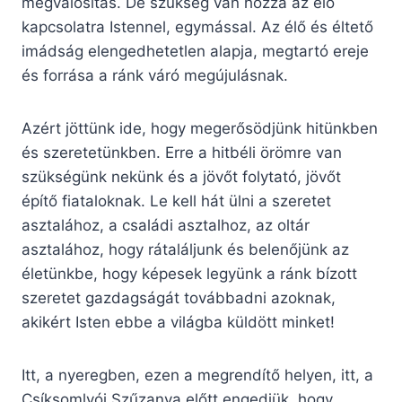
megvalósítás. De szükség van hozzá az élő
kapcsolatra Istennel, egymással. Az élő és éltető
imádság elengedhetetlen alapja, megtartó ereje
és forrása a ránk váró megújulásnak.
Azért jöttünk ide, hogy megerősödjünk hitünkben
és szeretetünkben. Erre a hitbéli örömre van
szükségünk nekünk és a jövőt folytató, jövőt
építő fiataloknak. Le kell hát ülni a szeretet
asztalához, a családi asztalhoz, az oltár
asztalához, hogy rátaláljunk és belenőjünk az
életünkbe, hogy képesek legyünk a ránk bízott
szeretet gazdagságát továbbadni azoknak,
akikért Isten ebbe a világba küldött minket!
Itt, a nyeregben, ezen a megrendítő helyen, itt, a
Csíksomlyói Szűzanya előtt engedjük, hogy