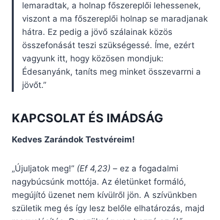
lemaradtak, a holnap főszereplői lehessenek,
viszont a ma főszereplői holnap se maradjanak
hátra. Ez pedig a jövő szálainak közös
összefonását teszi szükségessé. Íme, ezért
vagyunk itt, hogy közösen mondjuk:
Édesanyánk, taníts meg minket összevarrni a
jövőt.”
KAPCSOLAT ÉS IMÁDSÁG
Kedves Zarándok Testvéreim!
„Újuljatok meg!”
(Ef 4,23)
– ez a fogadalmi
nagybúcsúnk mottója. Az életünket formáló,
megújító üzenet nem kívülről jön. A szívünkben
születik meg és így lesz belőle elhatározás, majd