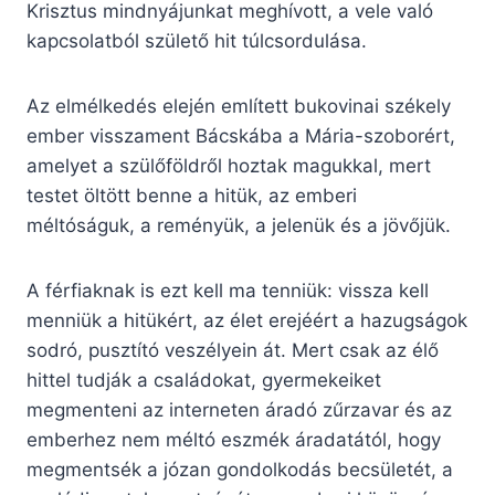
Krisztus mindnyájunkat meghívott, a vele való
kapcsolatból születő hit túlcsordulása.
Az elmélkedés elején említett bukovinai székely
ember visszament Bácskába a Mária-szoborért,
amelyet a szülőföldről hoztak magukkal, mert
testet öltött benne a hitük, az emberi
méltóságuk, a reményük, a jelenük és a jövőjük.
A férfiaknak is ezt kell ma tenniük: vissza kell
menniük a hitükért, az élet erejéért a hazugságok
sodró, pusztító veszélyein át. Mert csak az élő
hittel tudják a családokat, gyermekeiket
megmenteni az interneten áradó zűrzavar és az
emberhez nem méltó eszmék áradatától, hogy
megmentsék a józan gondolkodás becsületét, a