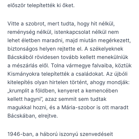
először telepítették ki őket.
Vitte a szobrot, mert tudta, hogy hit nélkül,
reménység nélkül, istenkapcsolat nélkül nem
lehet életben maradni, majd miután megérkezett,
biztonságos helyen rejtette el. A székelyeknek
Bácskából rövidesen tovább kellett menekülniük
a mészárlás elől. Tolna vármegye falvaiba, köztük
Kismányokra telepítették a családokat. Az újbóli
kitelepítés olyan hirtelen történt, ahogy mondják:
„krumplit a földben, kenyeret a kemencében
kellett hagyni”, azaz semmit sem tudtak
magukkal hozni, és a Mária-szobor is ott maradt
Bácskában, elrejtve.
1946-ban, a háború iszonyú szenvedéseit