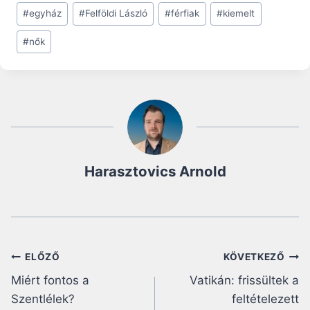
#
egyház
#
Felföldi László
#
férfiak
#
kiemelt
#
nők
Harasztovics Arnold
Bejegyzés
ELŐZŐ
KÖVETKEZŐ
Miért fontos a
Vatikán: frissültek a
navigáció
Szentlélek?
feltételezett