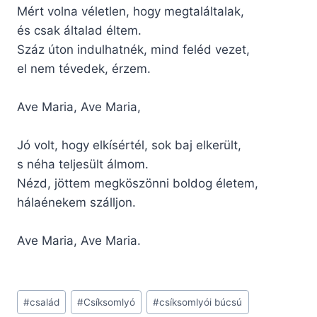
Mért volna véletlen, hogy megtaláltalak,
és csak általad éltem.
Száz úton indulhatnék, mind feléd vezet,
el nem tévedek, érzem.
Ave Maria, Ave Maria,
Jó volt, hogy elkísértél, sok baj elkerült,
s néha teljesült álmom.
Nézd, jöttem megköszönni boldog életem,
hálaénekem szálljon.
Ave Maria, Ave Maria.
Post
#
család
#
Csíksomlyó
#
csíksomlyói búcsú
Tags: