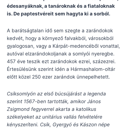
édesanyáknak, a tanároknak és a fiataloknak
is. De paptestvéreit sem hagyta ki a sorból.
A barátságtalan idő sem szegte a zarándokok
kedvét, hogy a környező falvakból, városokból
gyalogosan, vagy a Kárpát-medencéből vonattal,
autóval elzarándokoljanak a somlyói nyeregbe.
457 éve teszik ezt zarándokok ezrei, százezrei.
Értesülésünk szerint idén a Hármashalom-oltár
előtt közel 250 ezer zarándok ünnepelhetett.
Csíksomlyón az első búcsújárást a legenda
szerint 1567-ben tartották, amikor János
Zsigmond fegyverrel akarta a katolikus
székelyeket az unitárius vallás felvételére
kényszeríteni. Csík, Gyergyó és Kászon népe