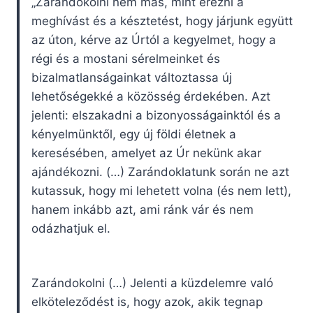
„Zarándokolni nem más, mint érezni a
meghívást és a késztetést, hogy járjunk együtt
az úton, kérve az Úrtól a kegyelmet, hogy a
régi és a mostani sérelmeinket és
bizalmatlanságainkat változtassa új
lehetőségekké a közösség érdekében. Azt
jelenti: elszakadni a bizonyosságainktól és a
kényelmünktől, egy új földi életnek a
keresésében, amelyet az Úr nekünk akar
ajándékozni. (…) Zarándoklatunk során ne azt
kutassuk, hogy mi lehetett volna (és nem lett),
hanem inkább azt, ami ránk vár és nem
odázhatjuk el.
Zarándokolni (…) Jelenti a küzdelemre való
elköteleződést is, hogy azok, akik tegnap