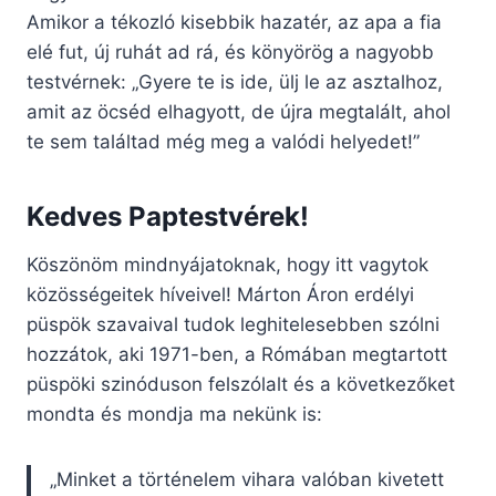
Amikor a tékozló kisebbik hazatér, az apa a fia
elé fut, új ruhát ad rá, és könyörög a nagyobb
testvérnek: „Gyere te is ide, ülj le az asztalhoz,
amit az öcséd elhagyott, de újra megtalált, ahol
te sem találtad még meg a valódi helyedet!”
Kedves Paptestvérek!
Köszönöm mindnyájatoknak, hogy itt vagytok
közösségeitek híveivel! Márton Áron erdélyi
püspök szavaival tudok leghitelesebben szólni
hozzátok, aki 1971-ben, a Rómában megtartott
püspöki szinóduson felszólalt és a következőket
mondta és mondja ma nekünk is:
„Minket a történelem vihara valóban kivetett