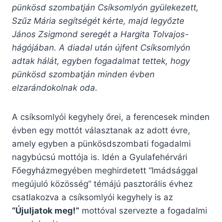
pünkösd szombatján Csíksomlyón gyülekezett,
Szűz Mária segítségét kérte, majd legyőzte
János Zsigmond seregét a Hargita Tolvajos-
hágójában. A diadal után újfent Csíksomlyón
adtak hálát, egyben fogadalmat tettek, hogy
pünkösd szombatján minden évben
elzarándokolnak oda.
A csíksomlyói kegyhely őrei, a ferencesek minden
évben egy mottót választanak az adott évre,
amely egyben a pünkösdszombati fogadalmi
nagybúcsú mottója is. Idén a Gyulafehérvári
Főegyházmegyében meghirdetett “Imádsággal
megújuló közösség” témájú pasztorális évhez
csatlakozva a csíksomlyói kegyhely is az
“Újuljatok meg!”
mottóval szervezte a fogadalmi