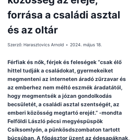
forrása a családi asztal
és az oltár
Szerző:
Harasztovics Arnold
2024. május 18.
Férfiak és nők, férjek és feleségek “csak élő
hittel tudják a családokat, gyermekeiket
megmenteni az interneten áradó zűrzavar és
az emberhez nem méltó eszmék áradatától,
hogy megmentsék a józan gondolkodás
becsületét, a családi asztal szentségét, az
emberi közösség megtartó erejét.” -mondta
Felföldi László pécsi megyéspüspök
Csíksomlyón, a pünkösdszombaton tartott
búcsúban. A főpásztor üzent az édesapáknak,