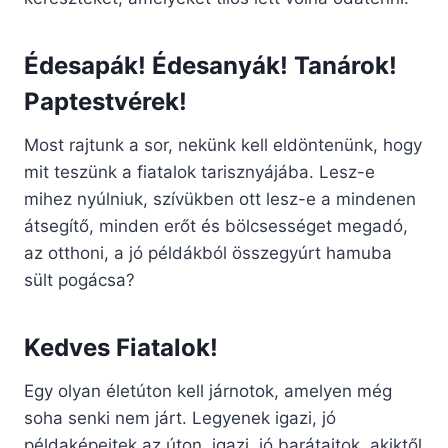
Édesapák! Édesanyák! Tanárok!
Paptestvérek!
Most rajtunk a sor, nekünk kell eldöntenünk, hogy
mit teszünk a fiatalok tarisznyájába. Lesz-e
mihez nyúlniuk, szívükben ott lesz-e a mindenen
átsegítő, minden erőt és bölcsességet megadó,
az otthoni, a jó példákból összegyúrt hamuba
sült pogácsa?
Kedves Fiatalok!
Egy olyan életúton kell járnotok, amelyen még
soha senki nem járt. Legyenek igazi, jó
példaképeitek az úton, igazi, jó barátaitok, akiktől