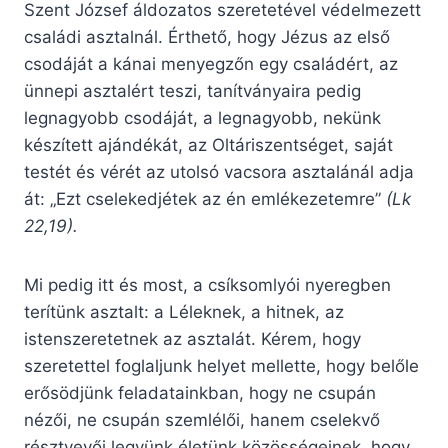
Szent József áldozatos szeretetével védelmezett
családi asztalnál. Érthető, hogy Jézus az első
csodáját a kánai menyegzőn egy családért, az
ünnepi asztalért teszi, tanítványaira pedig
legnagyobb csodáját, a legnagyobb, nekünk
készített ajándékát, az Oltáriszentséget, saját
testét és vérét az utolsó vacsora asztalánál adja
át: „Ezt cselekedjétek az én emlékezetemre”
(Lk
22,19).
Mi pedig itt és most, a csíksomlyói nyeregben
terítünk asztalt: a Léleknek, a hitnek, az
istenszeretetnek az asztalát. Kérem, hogy
szeretettel foglaljunk helyet mellette, hogy belőle
erősödjünk feladatainkban, hogy ne csupán
nézői, ne csupán szemlélői, hanem cselekvő
résztvevői legyünk életünk közösségeinek, hogy