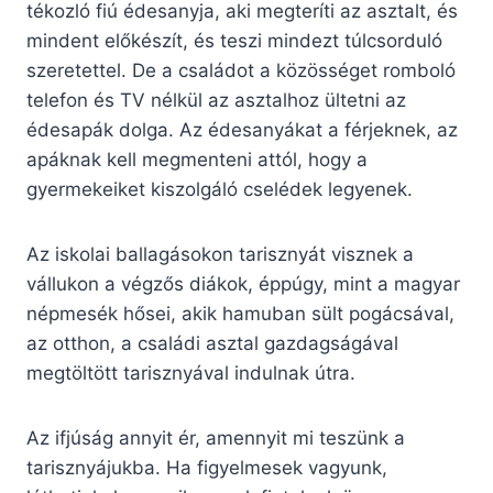
tékozló fiú édesanyja, aki megteríti az asztalt, és
mindent előkészít, és teszi mindezt túlcsorduló
szeretettel. De a családot a közösséget romboló
telefon és TV nélkül az asztalhoz ültetni az
édesapák dolga. Az édesanyákat a férjeknek, az
apáknak kell megmenteni attól, hogy a
gyermekeiket kiszolgáló cselédek legyenek.
Az iskolai ballagásokon tarisznyát visznek a
vállukon a végzős diákok, éppúgy, mint a magyar
népmesék hősei, akik hamuban sült pogácsával,
az otthon, a családi asztal gazdagságával
megtöltött tarisznyával indulnak útra.
Az ifjúság annyit ér, amennyit mi teszünk a
tarisznyájukba. Ha figyelmesek vagyunk,