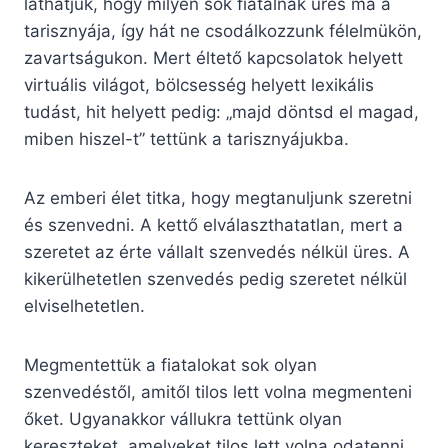
láthatjuk, hogy milyen sok fiatalnak üres ma a
tarisznyája, így hát ne csodálkozzunk félelmükön,
zavartságukon. Mert éltető kapcsolatok helyett
virtuális világot, bölcsesség helyett lexikális
tudást, hit helyett pedig: „majd döntsd el magad,
miben hiszel-t” tettünk a tarisznyájukba.
Az emberi élet titka, hogy megtanuljunk szeretni
és szenvedni. A kettő elválaszthatatlan, mert a
szeretet az érte vállalt szenvedés nélkül üres. A
kikerülhetetlen szenvedés pedig szeretet nélkül
elviselhetetlen.
Megmentettük a fiatalokat sok olyan
szenvedéstől, amitől tilos lett volna megmenteni
őket. Ugyanakkor vállukra tettünk olyan
kereszteket, amelyeket tilos lett volna odatenni.