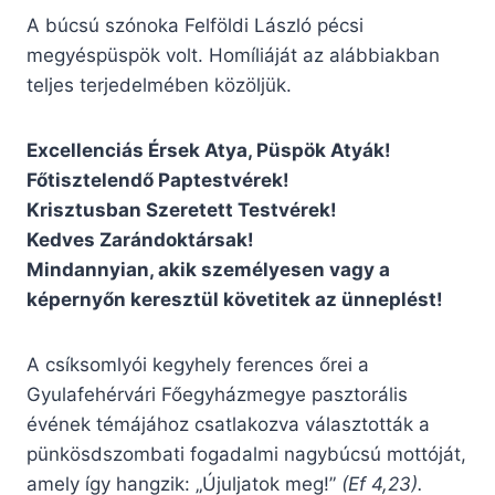
A búcsú szónoka Felföldi László pécsi
megyéspüspök volt. Homíliáját az alábbiakban
teljes terjedelmében közöljük.
Excellenciás Érsek Atya, Püspök Atyák!
Főtisztelendő Paptestvérek!
Krisztusban Szeretett Testvérek!
Kedves Zarándoktársak!
Mindannyian, akik személyesen vagy a
képernyőn keresztül követitek az ünneplést!
A csíksomlyói kegyhely ferences őrei a
Gyulafehérvári Főegyházmegye pasztorális
évének témájához csatlakozva választották a
pünkösdszombati fogadalmi nagybúcsú mottóját,
amely így hangzik: „Újuljatok meg!”
(Ef 4,23).