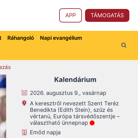
APP
TÁMOGATÁS
t
Ráhangoló
Napi evangélium
azás
Kalendárium
2026. augusztus 9., vasárnap
A keresztről nevezett Szent Teréz
Benedikta (Edith Stein), szűz és
vértanú, Európa társvédőszentje –
választható ünnepnap
Emőd napja