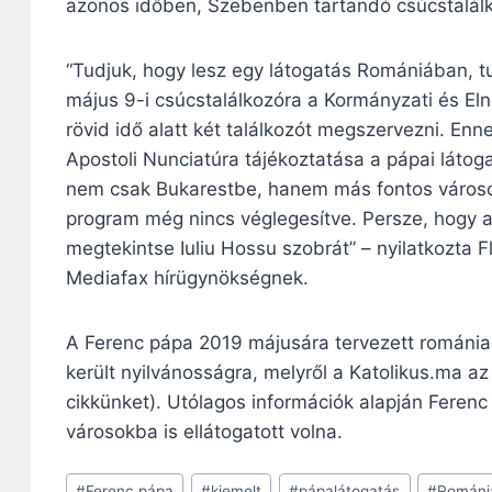
azonos időben, Szebenben tartandó csúcstalálkoz
“Tudjuk, hogy lesz egy látogatás Romániában, tud
május 9-i csúcstalálkozóra a Kormányzati és Eln
rövid idő alatt két találkozót megszervezni. E
Apostoli Nunciatúra tájékoztatása a pápai látog
nem csak Bukarestbe, hanem más fontos városok
program még nincs véglegesítve. Persze, hogy ak
megtekintse Iuliu Hossu szobrát” – nyilatkozta 
Mediafax hírügynökségnek.
A Ferenc pápa 2019 májusára tervezett románia
került nyilvánosságra, melyről a Katolikus.ma az 
cikkünket). Utólagos információk alapján Ferenc 
városokba is ellátogatott volna.
Post
#
Ferenc pápa
#
kiemelt
#
pápalátogatás
#
Románi