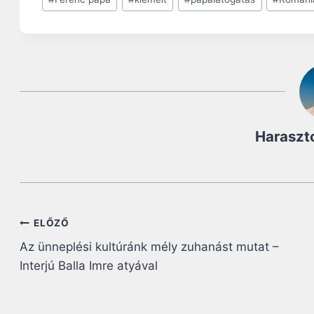
Tags:
Haraszt
Bejegyzés
ELŐZŐ
Az ünneplési kultúránk mély zuhanást mutat –
navigáció
Interjú Balla Imre atyával