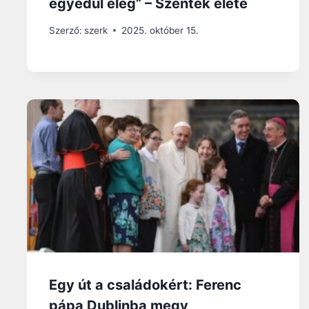
egyedül elég” – Szentek élete
Szerző:
szerk
2025. október 15.
Egy út a családokért: Ferenc
pápa Dublinba megy