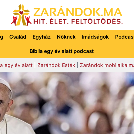
ég
Család
Egyház
Nőknek
Imádságok
Podcas
Biblia egy év alatt podcast
ia egy év alatt
|
Zarándok Esték
|
Zarándok mobilalkalm