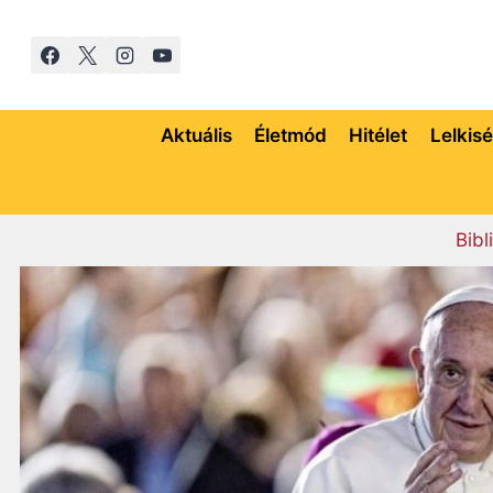
Skip
to
content
Aktuális
Életmód
Hitélet
Lelkis
Bibl