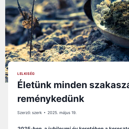
LELKISÉG
Életünk minden szakas
reménykedünk
Szerző:
szerk
2025. május 19.
2025-ben, a jubileumi év keretében a kereszt