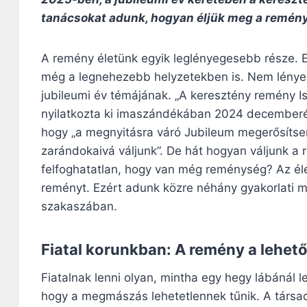
tanácsokat adunk, hogyan éljük meg a remén
A remény életünk egyik leglényegesebb része. Eg
még a legnehezebb helyzetekben is. Nem lényeg
jubileumi év témájának. „A keresztény remény Is
nyilatkozta ki imaszándékában 2024 decemberér
hogy „a megnyitásra váró Jubileum megerősítse
zarándokaivá váljunk”. De hát hogyan váljunk 
felfoghatatlan, hogy van még reménység? Az éle
reményt. Ezért adunk közre néhány gyakorlati m
szakaszában.
Fiatal korunkban: A remény a lehető
Fiatalnak lenni olyan, mintha egy hegy lábánál
hogy a megmászás lehetetlennek tűnik. A társad