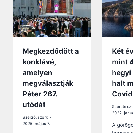
Megkezdődött a
Két év
konklávé,
mint 
amelyen
hegyi
megválasztják
halt 
Péter 267.
Covid
utódát
Szerző:
sz
2022. januá
Szerző:
szerk
2025. május 7.
A görögo
hegyen 