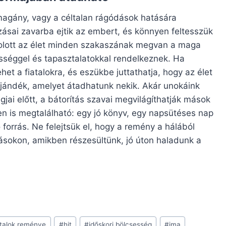
agány, vagy a céltalan rágódások hatására
ozásai zavarba ejtik az embert, és könnyen feltesszük
olott az élet minden szakaszának megvan a maga
ességgel és tapasztalatokkal rendelkeznek. Ha
het a fiatalokra, és eszükbe juttathatja, hogy az élet
jándék, amelyet átadhatunk nekik. Akár unokáink
ai előtt, a bátorítás szavai megvilágíthatják mások
n is megtalálható: egy jó könyv, egy napsütéses nap
ó forrás. Ne felejtsük el, hogy a remény a hálából
ásokon, amikben részesültünk, jó úton haladunk a
atalok reménye
#
hit
#
időskori bölcsesség
#
ima