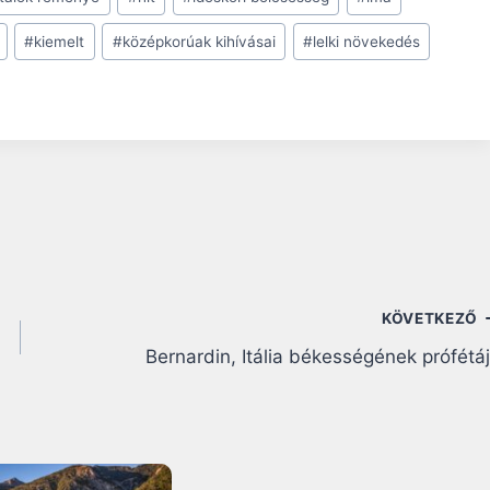
#
kiemelt
#
középkorúak kihívásai
#
lelki növekedés
KÖVETKEZŐ
Bernardin, Itália békességének prófétá