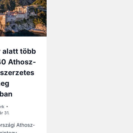
 alatt több
40 Athosz-
 szerzetes
meg
ban
erk
r 31.
rszági Athosz-
mintegy