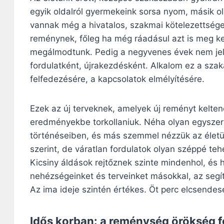
egyik oldalról gyermekeink sorsa nyom, másik ol
vannak még a hivatalos, szakmai kötelezettségek
reménynek, főleg ha még ráadásul azt is meg kel
megálmodtunk. Pedig a negyvenes évek nem jelent
fordulatként, újrakezdésként. Alkalom ez a szaka
felfedezésére, a kapcsolatok elmélyítésére.
Ezek az új terveknek, amelyek új reményt kelte
eredményekbe torkollaniuk. Néha olyan egyszer
történéseiben, és más szemmel nézzük az életünk
szerint, de váratlan fordulatok olyan széppé te
Kicsiny áldások rejtőznek szinte mindenhol, és h
nehézségeinket és terveinket másokkal, az se
Az ima ideje szintén értékes. Öt perc elcsendesed
Idős korban: a reménység örökség 