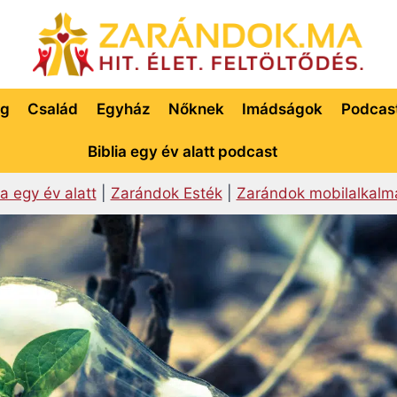
ég
Család
Egyház
Nőknek
Imádságok
Podcas
Biblia egy év alatt podcast
ia egy év alatt
|
Zarándok Esték
|
Zarándok mobilalkalm