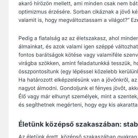
akaró hírözön mellett, ami minden csak nem báto
optimizmus érzésére. Sorban cikáznak a jövő ké
valamit is, hogy megváltoztassam a világot?” Ez
Pedig a fiatalság az az életszakasz, ahol minde
álmainkat, és azok valami igen széppé változhatn
fontos barátságok kötése vagy valamiféle szen
virágba szökken, amint feladatunkká tesszük, h
összpontosítunk (egy lépéssel közelebb kerülün
Ha határozott elképzelésünk van a jövőnkről, az 
nagyot álmodni. Gondoljunk el fényes jövőt, akko
Élő vagy már elhunyt személyek, mint a szente
és segíthetnek megérteni, hogy egy kis akaratt
Életünk középső szakaszában: stabi
Az életünk érett, középső szakaszában gyakran