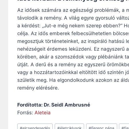
Az idősek számára az egészségi problémák, a m
távolodik a remény. A világ egyre gyorsuló vált
a kérdést: „Jut-e még nekem szerep ebben?” H
célja. Az idős emberek felbecsülhetetlen bölcs
megosztjuk történeteinket, az inspiráló hatású le
nehézségeit érdemes leküzdeni. Ez nagyszerű a
körében, akár a szomszédok vagy plébániánk tagj
útját. A derű és a remény az egyszerű örömökbe
vagy a hozzátartozóinkkal eltöltött idő szintén j
születik meg. Ha elgondolkodunk azokon az áld
remény elérésére.
Fordította: Dr. Seidl Ambrusné
Forrás:
Aleteia
Post
#
elcsendesedés
#
életciklusok
#
Ferenc pápa
#
fi