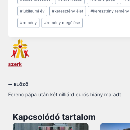
Tags:
#
jubileumi év
#
keresztény élet
#
keresztény remény
#
remény
#
remény megélése
szerk
Bejegyzés
ELŐZŐ
Ferenc pápa után kétmilliárd eurós hiány maradt
navigáció
Kapcsolódó tartalom