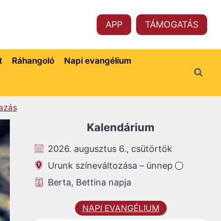
APP
TÁMOGATÁS
t
Ráhangoló
Napi evangélium
azás
Kalendárium
2026. augusztus 6., csütörtök
Urunk színeváltozása – ünnep
Berta, Bettina napja
NAPI EVANGÉLIUM