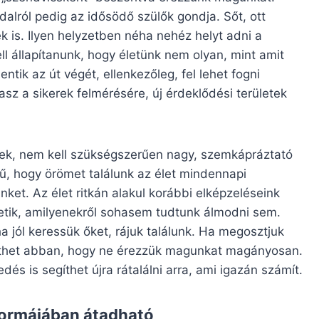
dalról pedig az idősödő szülők gondja. Sőt, ott
 is. Ilyen helyzetben néha nehéz helyt adni a
l állapítanunk, hogy életünk nem olyan, mint amit
ik az út végét, ellenkezőleg, fel lehet fogni
sz a sikerek felmérésére, új érdeklődési területek
nek, nem kell szükségszerűen nagy, szemkápráztató
ű, hogy örömet találunk az élet mindennapi
et. Az élet ritkán alakul korábbi elképzeléseink
hetik, amilyenekről sohasem tudtunk álmodni sem.
a jól keressük őket, rájuk találunk. Ha megosztjuk
gíthet abban, hogy ne érezzük magunkat magányosan.
és is segíthet újra rátalálni arra, ami igazán számít.
formájában átadható