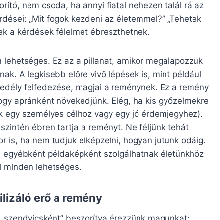
rító, nem csoda, ha annyi fiatal nehezen talál rá az
rdései: „Mit fogok kezdeni az életemmel?” „Tehetek
ek a kérdések félelmet ébreszthetnek.
n lehetséges. Ez az a pillanat, amikor megalapozzuk
ak. A legkisebb előre vivő lépések is, mint például
vedély felfedezése, magjai a reménynek. Ez a remény
ogy apránként növekedjünk. Elég, ha kis győzelmekre
k egy személyes célhoz vagy egy jó érdemjegyhez).
szintén ébren tartja a reményt. Ne féljünk tehát
r is, ha nem tudjuk elképzelni, hogyan jutunk odáig.
k, egyébként példaképként szolgálhatnak életünkhöz
al minden lehetséges.
lizáló erő a remény
 „szendvicsként” beszorítva érezzünk magunkat: