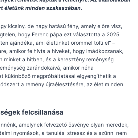
yt életünk minden szakaszában.
y kicsiny, de nagy hatású fény, amely előre visz,
telen, hogy Ferenc pápa ezt választotta a 2025.
ten ajándéka, ami életünket örömmel tölti el” –
e, amikor felhívta a híveket, hogy imádkozzanak,
n minket a hitben, és a keresztény reménység
a reménység zarándokaivá, amikor néha
t különböző megpróbáltatásai elgyengíthetik a
ódszert a remény újraélesztésére, az élet minden
ségek felcsillanása
 lennénk, amelynek felvezető ösvénye olyan meredek,
almi nyomások, a tanulási stressz és a szűnni nem