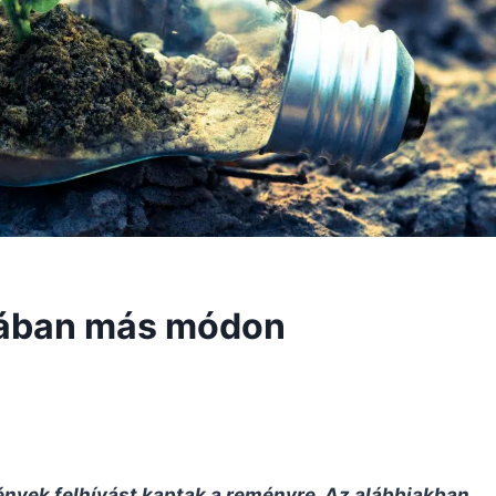
zában más módon
ények felhívást kaptak a reményre. Az alábbiakban