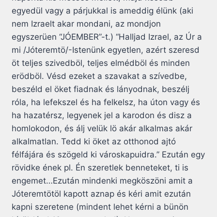
egyedül vagy a párjukkal is ameddig élünk (aki
nem Izraelt akar mondani, az mondjon
egyszerüen “JÓEMBER”-t.) “Halljad Izrael, az Úr a
mi /Jóteremtö/-Istenünk egyetlen, azért szeresd
öt teljes szivedböl, teljes elmédböl és minden
erödböl. Vésd ezeket a szavakat a szívedbe,
beszéld el öket fiadnak és lányodnak, beszélj
róla, ha lefekszel és ha felkelsz, ha úton vagy és
ha hazatérsz, legyenek jel a karodon és disz a
homlokodon, és álj velük lö akár alkalmas akár
alkalmatlan. Tedd ki öket az otthonod ajtó
félfájára és szögeld ki városkapuidra.” Ezután egy
rövidke ének pl. Én szeretlek benneteket, ti is
engemet…Ezután mindenki megköszöni amit a
Jóteremtötöl kapott aznap és kéri amit ezután
kapni szeretene (mindent lehet kérni a bünön