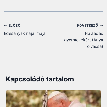
Bejegyzés
ELŐZŐ
KÖVETKEZŐ
Édesanyák napi imája
Hálaadás
navigáció
gyermekekért (Anya
olvassa)
Kapcsolódó tartalom