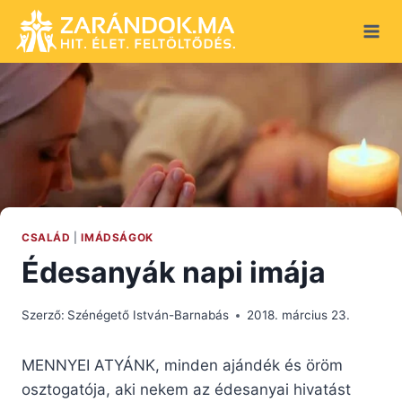
Skip
to
content
CSALÁD
|
IMÁDSÁGOK
Édesanyák napi imája
Szerző:
Szénégető István-Barnabás
2018. március 23.
MENNYEI ATYÁNK, minden ajándék és öröm
osztogatója, aki nekem az édesanyai hivatást