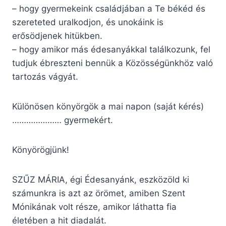
– hogy gyermekeink családjában a Te békéd és
szereteted uralkodjon, és unokáink is
erősödjenek hitükben.
– hogy amikor más édesanyákkal találko­zunk, fel
tudjuk ébreszteni bennük a Közösségünkhöz való
tartozás vágyát.
Különösen könyörgök a mai napon (saját kérés)
………………… gyermekért.
Könyörögjünk!
SZŰZ MÁRIA, égi Édesanyánk, eszközöld ki
számunkra is azt az örömet, amiben Szent
Mónikának volt része, amikor láthatta fia
életében a hit diadalát.