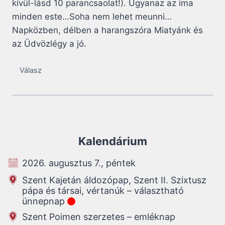
kívül-lásd 10 parancsaolat!). Ugyanaz az ima
minden este…Soha nem lehet meunni…
Napközben, délben a harangszóra Miatyánk és
az Üdvözlégy a jó.
Válasz
Kalendárium
2026. augusztus 7., péntek
Szent Kajetán áldozópap, Szent II. Szixtusz
pápa és társai, vértanúk – választható
ünnepnap
Szent Poimen szerzetes – emléknap