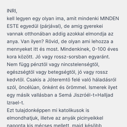
INRI,
kell legyen egy olyan ima, amit mindenki MINDEN
ESTE egyedül (párjával), de amig gyerekei
vannak otthonában addig azokkal elmondja az
anya. Van ilyen? Rövid, de olyan ami lehozza a
mennyeket itt és most. Mindenkinek, 0-100 éves
kora között. Jó vagy rossz-sorsban egyaránt.
Nem függ pénztöl vagy nincstelenségtöl,
egészségtöl vagy betegségtöl, jó vagy rossz
kedvtöl. Csakis a Jóteremtö felé való háladásról
szól, öncélúan, önként és örömmel. Ismerek ilyet
egy másik vallásban a Semá Jiszróél-t=Halljad
Izrael-t.
Ezt tulajdonképpen mi katolikusok is
elmondhatjuk, illetve az anyák picinyeikkel
naponta kis mécses mellett, majd késöbb