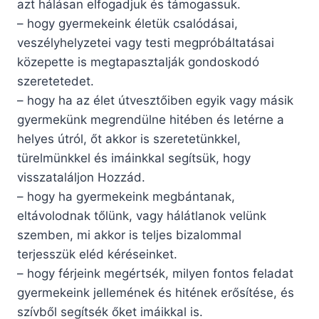
azt hálásan elfogadjuk és támogassuk.
– hogy gyermekeink életük csalódásai,
veszélyhelyzetei vagy testi megpróbál­tatásai
közepette is megtapasztalják gondoskodó
szeretetedet.
– hogy ha az élet útvesztőiben egyik vagy másik
gyermekünk megrendülne hitében és letérne a
helyes útról, őt akkor is szeretetünkkel,
türelmünkkel és imáinkkal segítsük, hogy
visszataláljon Hozzád.
– hogy ha gyermekeink megbántanak,
eltávolodnak tőlünk, vagy hálátlanok velünk
szemben, mi akkor is teljes bizalommal
terjesszük eléd kéréseinket.
– hogy férjeink megértsék, milyen fontos feladat
gyermekeink jellemének és hitének erősítése, és
szívből segítsék őket imáikkal is.