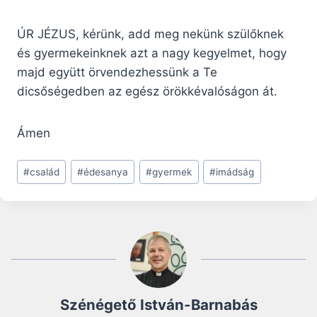
ÚR JÉZUS, kérünk, add meg nekünk szülők­nek
és gyermekeinknek azt a nagy kegyel­met, hogy
majd együtt örvendezhessünk a Te
dicsőségedben az egész örökkévalóságon át.
Ámen
Post
#
család
#
édesanya
#
gyermek
#
imádság
Tags:
Szénégető István-Barnabás