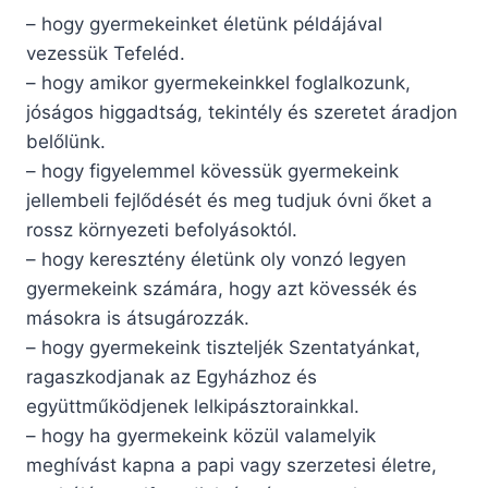
– hogy gyermekeinket életünk példájával
vezessük Tefeléd.
– hogy amikor gyermekeinkkel foglalko­zunk,
jóságos higgadtság, tekintély és szeretet áradjon
belőlünk.
– hogy figyelemmel kövessük gyermekeink
jellembeli fejlődését és meg tudjuk óvni őket a
rossz környezeti befolyásoktól.
– hogy keresztény életünk oly vonzó legyen
gyermekeink számára, hogy azt köves­sék és
másokra is átsugározzák.
– hogy gyermekeink tiszteljék Szentatyánkat,
ragaszkodjanak az Egyházhoz és
együttműködjenek lelkipásztorainkkal.
– hogy ha gyermekeink közül valamelyik
meghívást kapna a papi vagy szerzetesi életre,