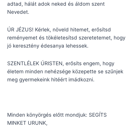
adtad, hálát adok neked és áldom szent
Nevedet.
ÚR JÉZUS! Kérlek, növeld hitemet, erősítsd
reményemet és tökéletesítsd szeretetemet, hogy
jó keresztény édesanya lehessek.
SZENTLÉLEK ÚRISTEN, erősíts engem, hogy
életem minden nehéz­sége közepette se szűnjek
meg gyerme­keink hitéért imádkozni.
Minden könyörgés előtt mondjuk: SEGÍTS
MINKET URUNK,