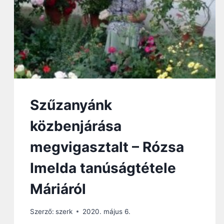
M
Á
R
I
Á
V
A
L
–
L
Szűzanyánk
A
C
közbenjárása
Z
K
megvigasztalt – Rózsa
Ó
V
Imelda tanúságtétele
A
S
Máriáról
S
R
Szerző:
szerk
2020. május 6.
Ó