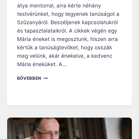
atya mentorral, arra kérte néhány
testvérünket, hogy tegyenek tanúságot a
Szűzanyáról. Beszéljenek kapcsolatukról
és tapasztalataikról. A cikkek végén egy
Mária éneket is megosztunk, hiszen arra
kértük a tanúságtevőket, hogy osszák
meg velünk, akár énekelve, a kedvenc
Mária éneküket. A…
A
BŐVEBBEN
V
E
L
E
V
A
L
Ó
K