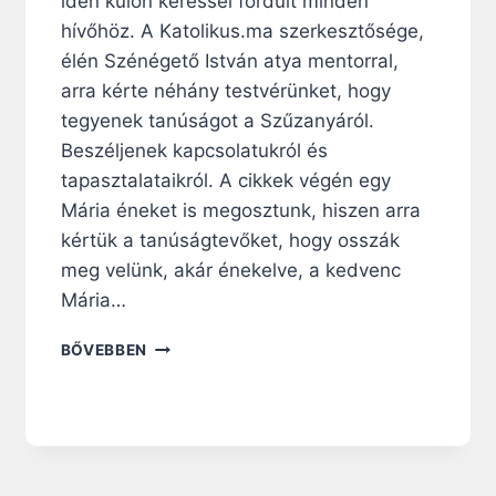
idén külön kéréssel fordult minden
I
K
hívőhöz. A Katolikus.ma szerkesztősége,
L
élén Szénégető István atya mentorral,
Ó
arra kérte néhány testvérünket, hogy
S
Á
tegyenek tanúságot a Szűzanyáról.
L
Beszéljenek kapcsolatukról és
L
tapasztalataikról. A cikkek végén egy
A
Mária éneket is megosztunk, hiszen arra
M
T
kértük a tanúságtevőket, hogy osszák
I
meg velünk, akár énekelve, a kedvenc
T
Mária…
K
Á
„
BŐVEBBEN
R
M
T
O
A
B
N
I
Ú
L
S
T
Á