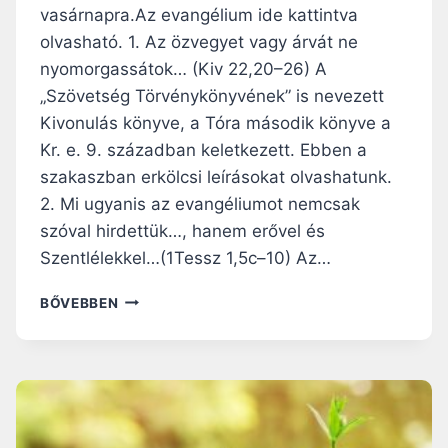
vasárnapra.Az evangélium ide kattintva
olvasható. 1. Az özvegyet vagy árvát ne
nyomorgassátok… (Kiv 22,20–26) A
„Szövetség Törvénykönyvének” is nevezett
Kivonulás könyve, a Tóra második könyve a
Kr. e. 9. században keletkezett. Ebben a
szakaszban erkölcsi leírásokat olvashatunk.
2. Mi ugyanis az evangéliumot nemcsak
szóval hirdettük…, hanem erővel és
Szentlélekkel…(1Tessz 1,5c–10) Az…
S
BŐVEBBEN
Z
E
R
E
T
N
I