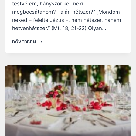
testvérem, hányszor kell neki
V
A
megbocsátanom? Talán hétszer?” „Mondom
S
neked – felelte Jézus –, nem hétszer, hanem
Á
hetvenhétszer.” (Mt. 18, 21-22) Olyan…
R
N
“
BŐVEBBEN
A
U
P
R
R
A
A
M
,
H
A
V
É
T
E
L
L
E
N