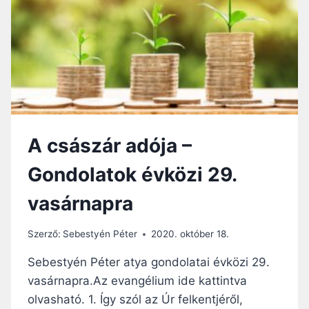
F
Á
J
,
D
E
M
U
S
A császár adója –
Z
Á
Gondolatok évközi 29.
J
?
vasárnapra
–
G
O
Szerző:
Sebestyén Péter
2020. október 18.
N
D
Sebestyén Péter atya gondolatai évközi 29.
O
vasárnapra.Az evangélium ide kattintva
L
olvasható. 1. Így szól az Úr felkentjéről,
A