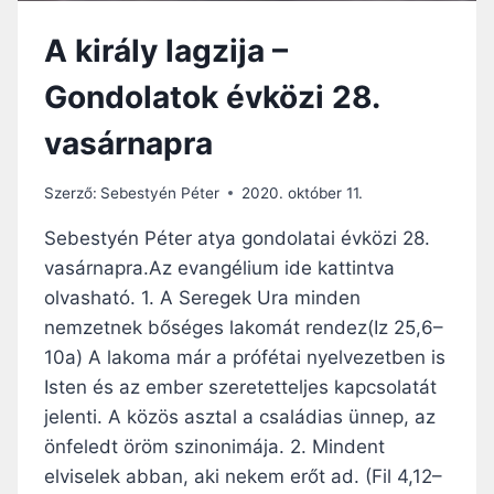
E
A király lagzija –
M
T
Gondolatok évközi 28.
E
S
vasárnapra
T
V
É
Szerző:
Sebestyén Péter
2020. október 11.
R
E
Sebestyén Péter atya gondolatai évközi 28.
M
vasárnapra.Az evangélium ide kattintva
,
olvasható. 1. A Seregek Ura minden
H
Á
nemzetnek bőséges lakomát rendez(Iz 25,6–
N
10a) A lakoma már a prófétai nyelvezetben is
Y
Isten és az ember szeretetteljes kapcsolatát
S
jelenti. A közös asztal a családias ünnep, az
Z
O
önfeledt öröm szinonimája. 2. Mindent
R
elviselek abban, aki nekem erőt ad. (Fil 4,12–
K