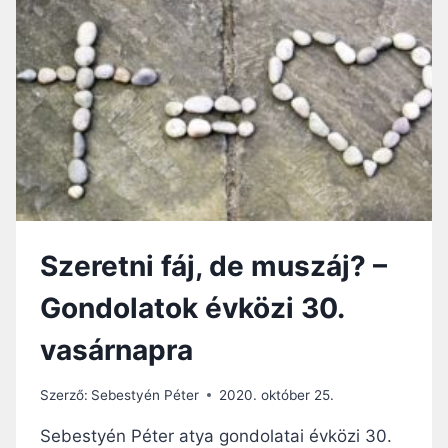
N
A
A
S
G
Á
Y
R
H
N
A
A
Z
P
U
R
G
A
S
Á
G
Szeretni fáj, de muszáj? –
A
I
Gondolatok évközi 30.
N
K
vasárnapra
…
Szerző:
Sebestyén Péter
2020. október 25.
Sebestyén Péter atya gondolatai évközi 30.