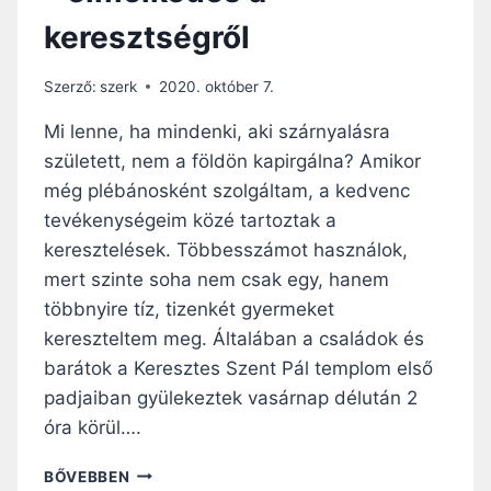
É
keresztségről
R
T
V
Szerző:
szerk
2020. október 7.
A
N
Mi lenne, ha mindenki, aki szárnyalásra
S
született, nem a földön kapirgálna? Amikor
Z
még plébánosként szolgáltam, a kedvenc
Ü
K
tevékenységeim közé tartoztak a
S
keresztelések. Többesszámot használok,
É
mert szinte soha nem csak egy, hanem
G
többnyire tíz, tizenkét gyermeket
A
R
kereszteltem meg. Általában a családok és
Ó
barátok a Keresztes Szent Pál templom első
Z
padjaiban gyülekeztek vasárnap délután 2
S
A
óra körül….
F
Ü
B
BŐVEBBEN