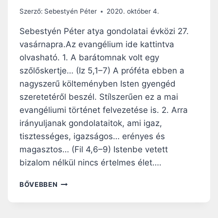
M
Szerző:
Sebestyén Péter
2020. október 4.
T
E
Sebestyén Péter atya gondolatai évközi 27.
T
vasárnapra.Az evangélium ide kattintva
T
olvasható. 1. A barátomnak volt egy
E
K
szőlőskertje… (Iz 5,1–7) A próféta ebben a
,
nagyszerű költeményben Isten gyengéd
N
szeretetéről beszél. Stílszerűen ez a mai
E
evangéliumi történet felvezetése is. 2. Arra
M
T
irányuljanak gondolataitok, ami igaz,
Y
tisztességes, igazságos… erényes és
Ú
magasztos… (Fil 4,6–9) Istenbe vetett
K
N
bizalom nélkül nincs értelmes élet….
A
K
S
BŐVEBBEN
–
Z
E
O
L
L