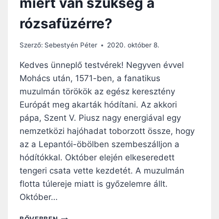
miért van szükség a
O
”
L
rózsafüzérre?
A
T
O
Szerző:
Sebestyén Péter
2020. október 8.
K
É
Kedves ünneplő testvérek! Negyven évvel
V
Mohács után, 1571-ben, a fanatikus
K
muzulmán törökök az egész keresztény
Ö
Z
Európát meg akarták hódítani. Az akkori
I
pápa, Szent V. Piusz nagy energiával egy
2
nemzetközi hajóhadat toborzott össze, hogy
8
az a Lepantói-öbölben szembeszálljon a
.
V
hódítókkal. Október elején elkeseredett
A
tengeri csata vette kezdetét. A muzulmán
S
flotta túlereje miatt is győzelemre állt.
Á
R
Október…
N
A
G