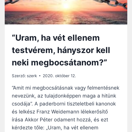
A
A
–
G
O
N
“Uram, ha vét ellenem
D
O
testvérem, hányszor kell
L
A
neki megbocsátanom?”
T
O
K
Szerző:
szerk
2020. október 12.
É
V
“Amit mi megbocsátásnak vagy felmentésnek
K
nevezünk, az tulajdonképpen maga a hitünk
Ö
csodája”. A paderborni tiszteletbeli kanonok
Z
I
és lelkész Franz Weidemann lélekerősítő
2
írása Akkor Péter odament hozzá, és ezt
9
kérdezte tőle: „Uram, ha vét ellenem
.