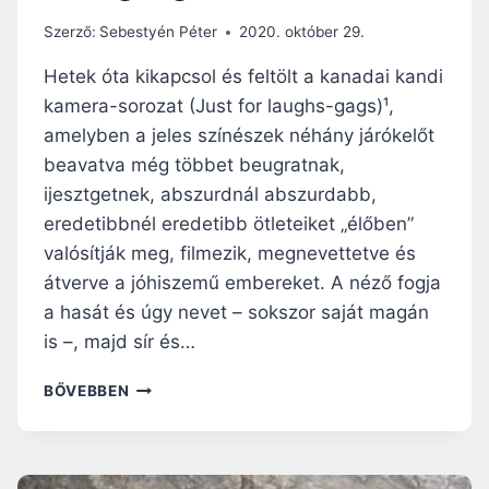
K
–
Szerző:
Sebestyén Péter
2020. október 29.
G
O
Hetek óta kikapcsol és feltölt a kanadai kandi
N
kamera-sorozat (Just for laughs-gags)¹,
D
amelyben a jeles színészek néhány járókelőt
O
L
beavatva még többet beugratnak,
A
ijesztgetnek, abszurdnál abszurdabb,
T
eredetibbnél eredetibb ötleteiket „élőben”
O
valósítják meg, filmezik, megnevettetve és
K
É
átverve a jóhiszemű embereket. A néző fogja
V
a hasát és úgy nevet – sokszor saját magán
K
is –, majd sír és…
Ö
Z
K
BŐVEBBEN
I
I
3
S
2
É
.
S
V