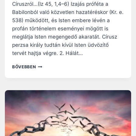
T
Círuszról…(Iz 45, 1,4–6) Izajás próféta a
O
Babilonból való közvetlen hazatéréskor (Kr. e.
K
538) működött, és Isten embere lévén a
É
profán történelem eseményei mögött is
V
K
meglátja Isten megengedő akaratát. Círusz
Ö
perzsa király tudtán kívül Isten üdvözítő
Z
tervét hajtja végre. 2. Hálát…
I
3
A
BŐVEBBEN
0
C
.
S
V
Á
A
S
S
Z
Á
Á
R
R
N
A
A
D
P
Ó
R
J