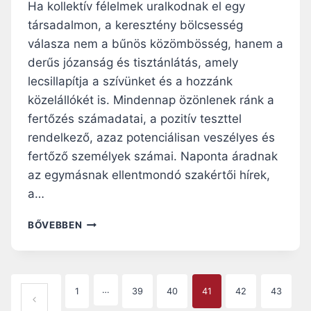
L
L
Ha kollektív félelmek uralkodnak el egy
A
társadalmon, a keresztény bölcsesség
T
válasza nem a bűnös közömbösség, hanem a
O
K
derűs józanság és tisztánlátás, amely
É
lecsillapítja a szívünket és a hozzánk
V
közelállókét is. Mindennap özönlenek ránk a
K
fertőzés számadatai, a pozitív teszttel
Ö
Z
rendelkező, azaz potenciálisan veszélyes és
I
fertőző személyek számai. Naponta áradnak
2
az egymásnak ellentmondó szakértői hírek,
7
.
a…
V
A
M
BŐVEBBEN
S
I
Á
T
R
M
N
O
P
…
1
39
40
41
42
43
A
N
ELŐZŐ OLDAL
P
D