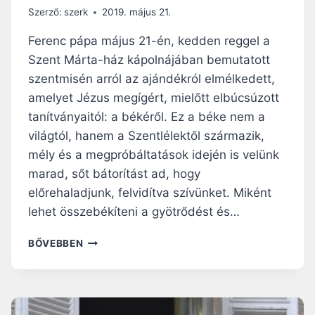
N
Szerző:
szerk
2019. május 21.
D
E
Ferenc pápa május 21-én, kedden reggel a
N
Szent Márta-ház kápolnájában bemutatott
K
szentmisén arról az ajándékról elmélkedett,
E
R
amelyet Jézus megígért, mielőtt elbúcsúzott
E
tanítványaitól: a békéről. Ez a béke nem a
S
világtól, hanem a Szentlélektől származik,
Z
mély és a megpróbáltatások idején is velünk
T
É
marad, sőt bátorítást ad, hogy
N
előrehaladjunk, felvidítva szívünket. Miként
Y
lehet összebékíteni a gyötrődést és…
É
L
F
BŐVEBBEN
E
E
T
R
H
E
E
N
L
C