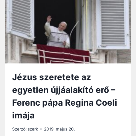
Y
P
Z
Á
E
P
T
A
I
R
M
E
Á
G
J
G
A
E
L
I
Jézus szeretete az
H
O
egyetlen újjáalakító erő –
M
Í
Ferenc pápa Regina Coeli
L
I
imája
Á
J
A
Szerző:
szerk
2019. május 20.
: