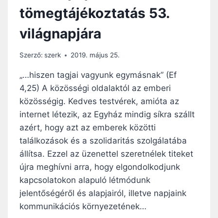
T
tömegtájékoztatás 53.
A
S
világnapjára
Z
E
N
Szerző:
szerk
2019. május 25.
T
L
„…hiszen tagjai vagyunk egymásnak” (Ef
É
4,25) A közösségi oldalaktól az emberi
L
közösségig. Kedves testvérek, amióta az
E
K
internet létezik, az Egyház mindig síkra szállt
A
azért, hogy azt az emberek közötti
D
találkozások és a szolidaritás szolgálatába
O
állítsa. Ezzel az üzenettel szeretnélek titeket
M
Á
újra meghívni arra, hogy elgondolkodjunk
N
kapcsolatokon alapuló létmódunk
Y
jelentőségéről és alapjairól, illetve napjaink
Á
N
kommunikációs környezetének…
A