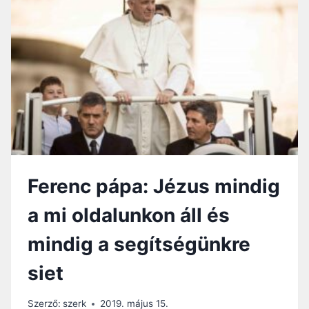
R
A
E
Z
G
Ú
I
J
N
S
A
Á
C
G
O
Í
E
R
L
Ó
I
K
I
H
Ferenc pápa: Jézus mindig
M
O
Á
Z
a mi oldalunkon áll és
J
:
A
A
mindig a segítségünkre
L
Á
siet
Z
A
T
Szerző:
szerk
2019. május 15.