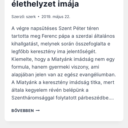
élethelyzet imája
L
E
I
G
I
T
Szerző:
szerk
2019. május 22.
M
Á
Á
J
A végre napsütéses Szent Péter téren
J
É
tartotta meg Ferenc pápa a szerdai általános
A
K
kihallgatást, melynek során összefoglalta e
O
Z
legfőbb keresztény ima jelentőségét.
T
Kiemelte, hogy a Miatyánk imádság nem egy
A
formula, hanem gyermeki viszony, ami
T
alapjában jelen van az egész evangéliumban.
Á
S
A Miatyánk a keresztény imádság titka, mert
5
általa kegyelem révén belépünk a
3
Szentháromsággal folytatott párbeszédbe….
.
V
F
BŐVEBBEN
I
E
L
R
Á
E