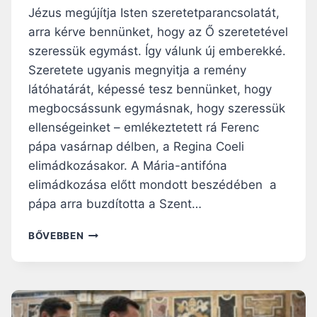
J
Jézus megújítja Isten szeretetparancsolatát,
É
arra kérve bennünket, hogy az Ő szeretetével
Z
szeressük egymást. Így válunk új emberekké.
U
S
Szeretete ugyanis megnyitja a remény
B
látóhatárát, képessé tesz bennünket, hogy
É
megbocsássunk egymásnak, hogy szeressük
K
ellenségeinket – emlékeztetett rá Ferenc
É
J
pápa vasárnap délben, a Regina Coeli
E
elimádkozásakor. A Mária-antifóna
O
elimádkozása előtt mondott beszédében a
L
Y
pápa arra buzdította a Szent…
A
N
J
BŐVEBBEN
,
É
M
Z
I
U
N
S
T
S