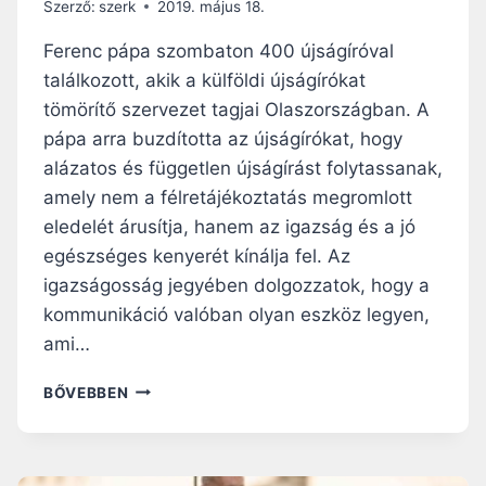
Szerző:
szerk
2019. május 18.
A
A
L
Ferenc pápa szombaton 400 újságíróval
A
találkozott, akik a külföldi újságírókat
K
tömörítő szervezet tagjai Olaszországban. A
Í
T
pápa arra buzdította az újságírókat, hogy
Ó
alázatos és független újságírást folytassanak,
E
amely nem a félretájékoztatás megromlott
R
eledelét árusítja, hanem az igazság és a jó
Ő
–
egészséges kenyerét kínálja fel. Az
F
igazságosság jegyében dolgozzatok, hogy a
E
kommunikáció valóban olyan eszköz legyen,
R
E
ami…
N
C
A
BŐVEBBEN
P
P
Á
Á
P
P
A
A