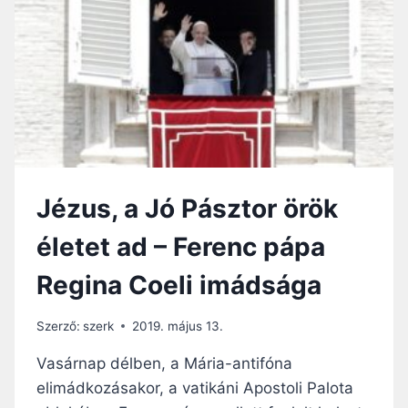
Á
,
P
A
A
M
:
I
J
A
É
Z
Z
I
U
G
S
A
M
Z
Jézus, a Jó Pásztor örök
I
S
N
Á
életet ad – Ferenc pápa
D
G
I
O
Regina Coeli imádsága
G
T
A
É
M
S
Szerző:
szerk
2019. május 13.
I
A
O
Vasárnap délben, a Mária-antifóna
J
L
Ó
elimádkozásakor, a vatikáni Apostoli Palota
D
T