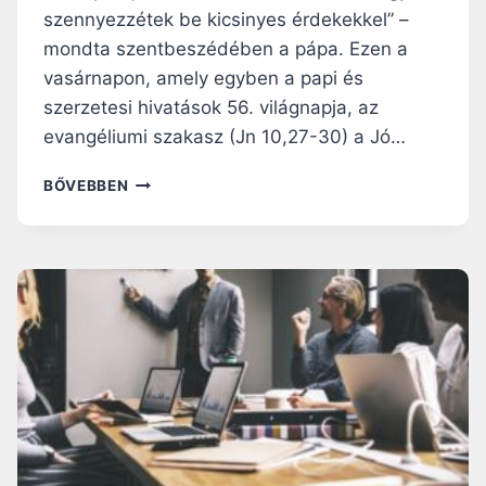
N
szennyezzétek be kicsinyes érdekekkel” –
C
mondta szentbeszédében a pápa. Ezen a
P
Á
vasárnapon, amely egyben a papi és
P
szerzetesi hivatások 56. világnapja, az
A
evangéliumi szakasz (Jn 10,27-30) a Jó…
R
E
F
BŐVEBBEN
G
E
I
R
N
E
A
N
C
C
O
P
E
Á
L
P
I
A
I
A
M
P
Á
A
D
P
S