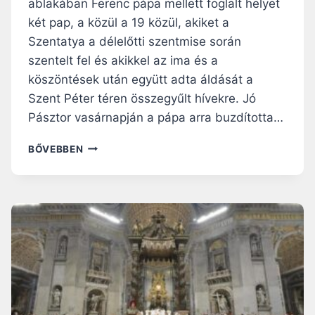
ablakában Ferenc pápa mellett foglalt helyet
A
S
L
két pap, a közül a 19 közül, akiket a
Z
U
O
Szentatya a délelőtti szentmise során
N
L
szentelt fel és akikkel az ima és a
K
G
köszöntések után együtt adta áldását a
O
Á
N
Szent Péter téren összegyűlt hívekre. Jó
L
Á
J
Pásztor vasárnapján a pápa arra buzdította…
L
A
L
J
BŐVEBBEN
É
É
S
Z
M
U
I
S
N
,
D
A
I
J
G
Ó
A
P
S
Á
E
S