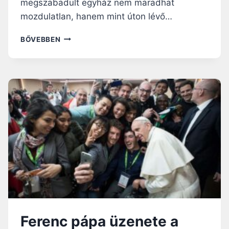
megszabadult egyház nem maradhat
mozdulatlan, hanem mint úton lévő…
N
BŐVEBBEN
Y
I
S
S
U
K
M
E
G
S
Z
Í
V
Ü
N
K
Ferenc pápa üzenete a
E