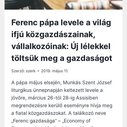
O
Á
K
G
H
A
Ferenc pápa levele a világ
O
Z
ifjú közgazdászainak,
:
A
vállalkozóinak: Új lélekkel
J
Ó
töltsük meg a gazdaságot
P
Á
S
Szerző:
szerk
2019. május 11.
Z
T
A pápa május elsején, Munkás Szent József
O
liturgikus ünnepnapján keltezett levele a
R
jövőre, március 26-tól 28-ig Assisiben
P
É
megrendezésre kerülő eseményre hívja meg
L
a fiatal közgazdászokat. A találkozó neve
D
„Ferenc gazdasága” – „Economy of
Á