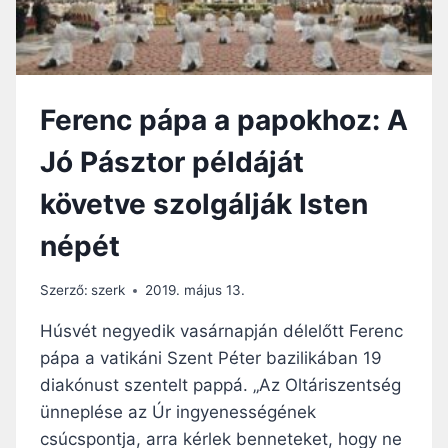
G
Z
Í
T
T
O
S
R
É
Ö
G
Ferenc pápa a papokhoz: A
R
Ü
Ö
N
Jó Pásztor példáját
K
K
É
R
követve szolgálják Isten
L
E
E
S
népét
T
I
E
E
T
Szerző:
szerk
2019. május 13.
T
A
D
Húsvét negyedik vasárnapján délelőtt Ferenc
–
pápa a vatikáni Szent Péter bazilikában 19
F
diakónust szentelt pappá. „Az Oltáriszentség
E
R
ünneplése az Úr ingyenességének
E
csúcspontja, arra kérlek benneteket, hogy ne