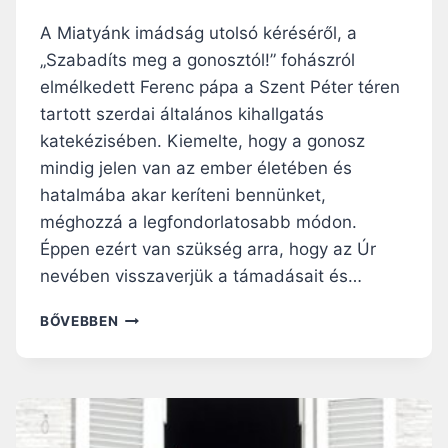
O
S
A Miatyánk imádság utolsó kéréséről, a
,
„Szabadíts meg a gonosztól!” fohászról
F
elmélkedett Ferenc pápa a Szent Péter téren
Ü
G
tartott szerdai általános kihallgatás
G
katekézisében. Kiemelte, hogy a gonosz
E
mindig jelen van az ember életében és
T
hatalmába akar keríteni bennünket,
L
E
méghozzá a legfondorlatosabb módon.
N
Éppen ezért van szükség arra, hogy az Úr
Ú
nevében visszaverjük a támadásait és…
J
S
F
BŐVEBBEN
Á
E
G
R
Í
E
R
N
Á
C
S
P
T