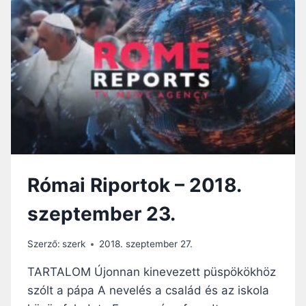
A
CSALÁDOT
ÉRINTŐ
NÉPSZAVAZÁSRÓL
Római Riportok – 2018.
szeptember 23.
Szerző:
szerk
2018. szeptember 27.
TARTALOM Újonnan kinevezett püspökökhöz
szólt a pápa A nevelés a család és az iskola