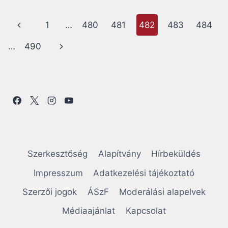
2018.
SZEPTEMBER
Page
Előző
1
…
480
481
482
483
484
16.
navigation
oldal
Következő
…
490
oldal
Szerkesztőség
Alapítvány
Hírbeküldés
Impresszum
Adatkezelési tájékoztató
Szerzői jogok
ÁSzF
Moderálási alapelvek
Médiaajánlat
Kapcsolat