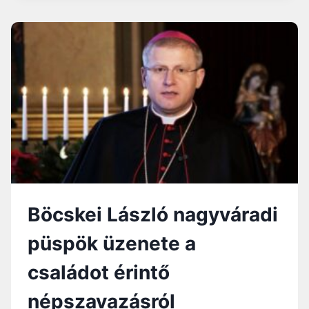
A
CSALÁDOT
ÉRINTŐ
NÉPSZAVAZÁSRÓL
Böcskei László nagyváradi
püspök üzenete a
családot érintő
népszavazásról