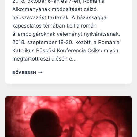
2018. október 6-án és 7-én, Románia
Alkotmányának módosítását célzó
népszavazást tartanak. A házassággal
kapcsolatos témában kell a román
állampolgároknak véleményt nyilvánítsanak.
2018. szeptember 18-20. között, a Romániai
Katolikus Püspöki Konferencia Csíksomlyón
megtartott őszi ülésén e…
JAKUBINYI
BŐVEBBEN
GYÖRGY
ÉRSEK
ÜZENETE
A
CSALÁDOT
ÉRINTŐ
NÉPSZAVAZÁSRÓL