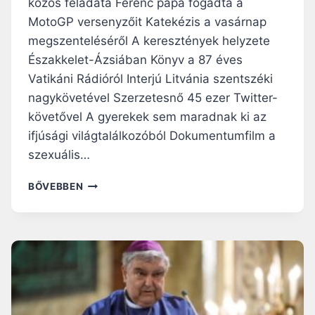
közös feladata Ferenc pápa fogadta a
MotoGP versenyzőit Katekézis a vasárnap
megszenteléséről A keresztények helyzete
Északkelet-Ázsiában Könyv a 87 éves
Vatikáni Rádióról Interjú Litvánia szentszéki
nagykövetével Szerzetesnő 45 ezer Twitter-
követővel A gyerekek sem maradnak ki az
ifjúsági világtalálkozóból Dokumentumfilm a
szexuális…
RÓMAI
BŐVEBBEN
RIPORTOK
–
2018.
SZEPTEMBER
23.