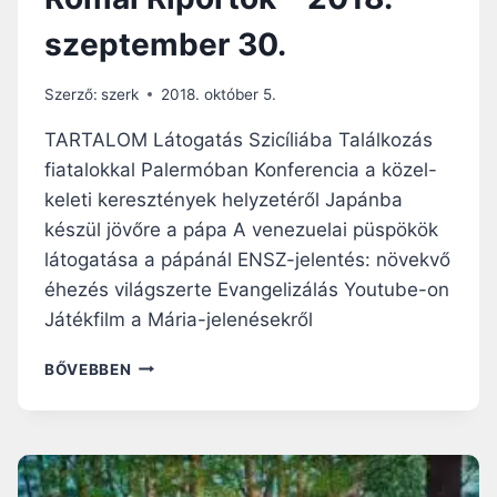
szeptember 30.
Szerző:
szerk
2018. október 5.
TARTALOM Látogatás Szicíliába Találkozás
fiatalokkal Palermóban Konferencia a közel-
keleti keresztények helyzetéről Japánba
készül jövőre a pápa A venezuelai püspökök
látogatása a pápánál ENSZ-jelentés: növekvő
éhezés világszerte Evangelizálás Youtube-on
Játékfilm a Mária-jelenésekről
RÓMAI
BŐVEBBEN
RIPORTOK
–
2018.
SZEPTEMBER
30.