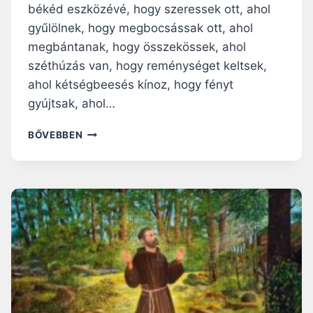
békéd eszközévé, hogy szeressek ott, ahol
gyűlölnek, hogy megbocsássak ott, ahol
megbántanak, hogy összekössek, ahol
széthúzás van, hogy reménységet keltsek,
ahol kétségbeesés kínoz, hogy fényt
gyújtsak, ahol…
ASSISI
BŐVEBBEN
SZENT
FERENC
IMÁJA