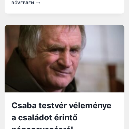
7
BŐVEBBEN
IDÉZET
ASSISI
SZENT
FERENCTŐL
Csaba testvér véleménye
a családot érintő