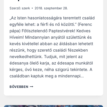
Szerző:
szerk
2018. szeptember 28.
„Az Isten hasonlatosságára teremtett család
egyféle lehet: a férfi és nő közötti.” (Ferenc
pápa) Főtisztelendő Paptestvérek! Kedves
Híveim! Mindannyian anyától születtünk és
kevés kivétellel abban az áldásban lehetett
részünk, hogy szerető családi fészekben
nevelkedhettünk. Tudjuk, mit jelent az
édesanya ölelő karja, az édesapa munkától
kérges, óvó keze, néha szigorú tekintete. A
családban kaptuk meg a mindennapi…
BÖCSKEI
BŐVEBBEN
LÁSZLÓ
NAGYVÁRADI
PÜSPÖK
ÜZENETE