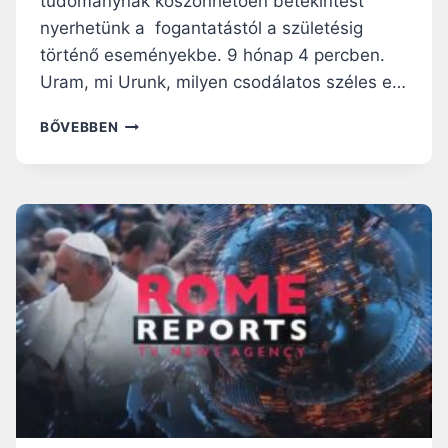
tudománynak köszönhetően betekintést
nyerhetünk a fogantatástól a születésig
történő eseményekbe. 9 hónap 4 percben.
Uram, mi Urunk, milyen csodálatos széles e…
CSODÁLATOS!
BŐVEBBEN
4
PERCBEN
A
FOGANTATÁSTÓL
A
SZÜLETÉSIG
–
VIDEÓ