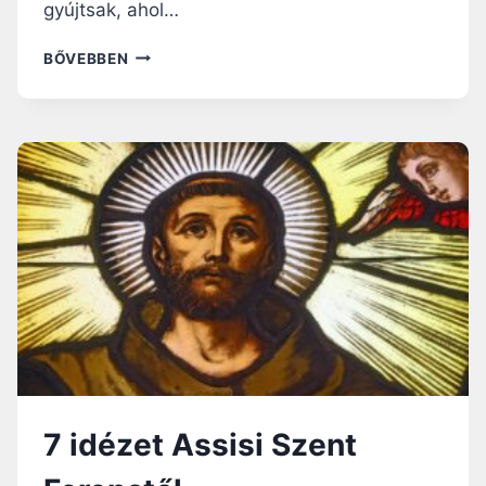
gyújtsak, ahol…
ASSISI
BŐVEBBEN
SZENT
FERENC
IMÁJA
7 idézet Assisi Szent