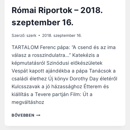
Római Riportok – 2018.
szeptember 16.
Szerző:
szerk
2018. szeptember 16.
TARTALOM Ferenc pápa: “A csend és az ima
válasz a rosszindulatra…” Katekézis a
képmutatásról Szinódusi előkészületek
Vespát kapott ajándékba a pápa Tanácsok a
családi élethez Új könyv Dorothy Day életéről
Kulcsszavak a jó házassághoz Étterem és
kiállítás a Tevere partján Film: Út a
megváltáshoz
RÓMAI
BŐVEBBEN
RIPORTOK
–