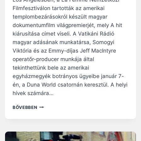
Filmfesztiválon tartották az amerikai
templombezárásokról készült magyar
dokumentumfilm világpremierjét, mely A hit
kiárusítása címet viseli. A Vatikáni Rádió
magyar adásának munkatársa, Somogyi
Viktória és az Emmy-díjas Jeff MacIntyre
operatőr-producer munkája által
tekinthettünk bele az amerikai
egyházmegyék botrányos ügyeibe január 7-
én, a Duna World csatornán keresztül. A helyi
hívek számára…
A
BŐVEBBEN
HIT
KIÁRUSÍTÁSA
–
AMI
A