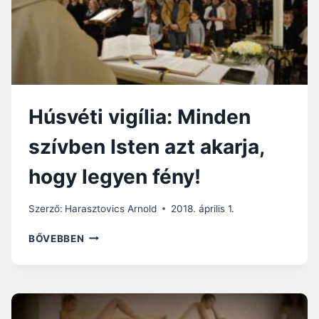
Húsvéti vigília: Minden
szívben Isten azt akarja,
hogy legyen fény!
Szerző:
Harasztovics Arnold
2018. április 1.
HÚSVÉTI
BŐVEBBEN
VIGÍLIA:
MINDEN
SZÍVBEN
ISTEN
AZT