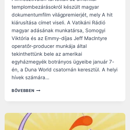
templombezárásokról készült magyar
dokumentumfilm világpremierjét, mely A hit
kiárusítása címet viseli. A Vatikáni Rádió
magyar adásának munkatársa, Somogyi
Viktória és az Emmy-díjas Jeff MacIntyre
operatőr-producer munkája által
tekinthettünk bele az amerikai
egyházmegyék botrányos ügyeibe január 7-
én, a Duna World csatornán keresztül. A helyi
hívek számára…
A
BŐVEBBEN
HIT
KIÁRUSÍTÁSA
–
AMI
A
FILM