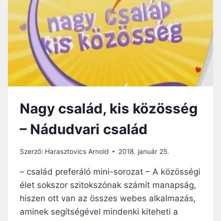
ÉS
AZ
ÜGY
MÖGÖTT
VAN
–
INTERJÚ
(I.
RÉSZ)
Nagy család, kis közösség
– Nádudvari család
Szerző:
Harasztovics Arnold
2018. január 25.
– család preferáló mini-sorozat – A közösségi
élet sokszor szitokszónak számít manapság,
hiszen ott van az összes webes alkalmazás,
aminek segítségével mindenki kiteheti a