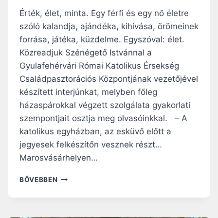
Érték, élet, minta. Egy férfi és egy nő életre
szóló kalandja, ajándéka, kihívása, örömeinek
forrása, játéka, küzdelme. Egyszóval: élet.
Közreadjuk Szénégető Istvánnal a
Gyulafehérvári Római Katolikus Érsekség
Családpasztorációs Központjának vezetőjével
készített interjúnkat, melyben főleg
házaspárokkal végzett szolgálata gyakorlati
szempontjait osztja meg olvasóinkkal. – A
katolikus egyházban, az esküvő előtt a
jegyesek felkészítőn vesznek részt…
Marosvásárhelyen…
FELKÉSZÜLÉS
BŐVEBBEN
A
HÁZASSÁGRA:
A