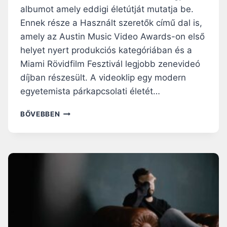
albumot amely eddigi életútját mutatja be.
Ennek része a Használt szeretők című dal is,
amely az Austin Music Video Awards-on első
helyet nyert produkciós kategóriában és a
Miami Rövidfilm Fesztivál legjobb zenevideó
díjban részesült. A videoklip egy modern
egyetemista párkapcsolati életét…
HASZNÁLT
BŐVEBBEN
SZERETŐK
–
DÍJNYERTES
RÖVIDFILM
A
MODERN
PÁRKAPCSOLATOKRÓL