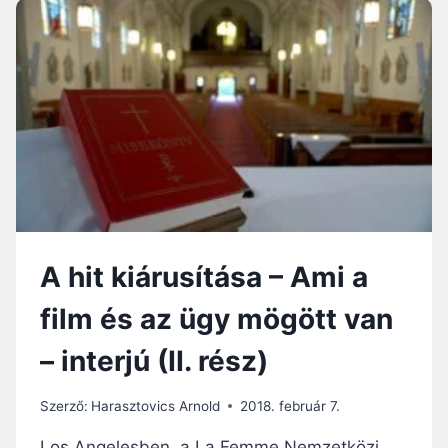
SZERETET
KÉPESSÉGÉNEK
NYITOGATÁSA
A hit kiárusítása – Ami a
film és az ügy mögött van
– interjú (II. rész)
Szerző:
Harasztovics Arnold
2018. február 7.
Los Angelesben, a La Femme Nemzetközi