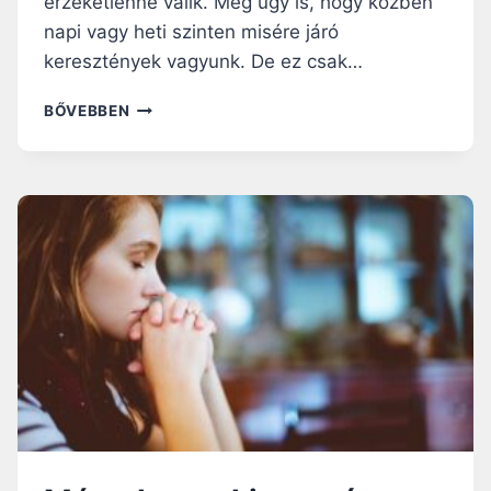
érzéketlenné válik. Még úgy is, hogy közben
napi vagy heti szinten misére járó
keresztények vagyunk. De ez csak…
A
BŐVEBBEN
LELKI
ALZHEIMER-
KÓR
5
TÜNETE