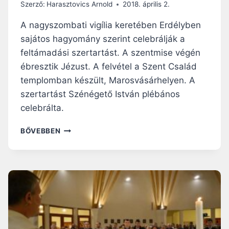
Szerző:
Harasztovics Arnold
2018. április 2.
A nagyszombati vigília keretében Erdélyben
sajátos hagyomány szerint celebrálják a
feltámadási szertartást. A szentmise végén
ébresztik Jézust. A felvétel a Szent Család
templomban készült, Marosvásárhelyen. A
szertartást Szénégető István plébános
celebrálta.
ILYEN
BŐVEBBEN
A
SAJÁTOS
FELTÁMADÁSI
SZERTARTÁS
ERDÉLYBEN