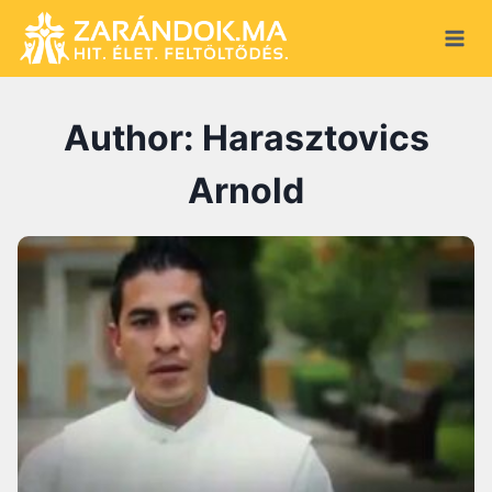
Skip
to
content
Author: Harasztovics
Arnold