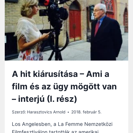
FILM
ÉS
AZ
ÜGY
MÖGÖTT
VAN
–
INTERJÚ
(II.
RÉSZ)
A hit kiárusítása – Ami a
film és az ügy mögött van
– interjú (I. rész)
Szerző:
Harasztovics Arnold
2018. február 5.
Los Angelesben, a La Femme Nemzetközi
Filmfesztiválon tartották az amerikai