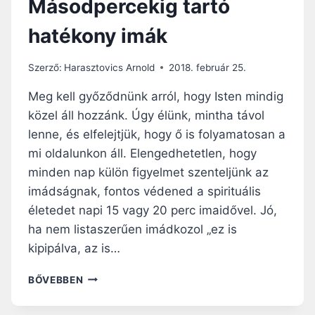
Másodpercekig tartó
hatékony imák
Szerző:
Harasztovics Arnold
2018. február 25.
Meg kell győződnünk arról, hogy Isten mindig
közel áll hozzánk. Úgy élünk, mintha távol
lenne, és elfelejtjük, hogy ő is folyamatosan a
mi oldalunkon áll. Elengedhetetlen, hogy
minden nap külön figyelmet szenteljünk az
imádságnak, fontos védened a spirituális
életedet napi 15 vagy 20 perc imaidővel. Jó,
ha nem listaszerűen imádkozol „ez is
kipipálva, az is…
MÁSODPERCEKIG
BŐVEBBEN
TARTÓ
HATÉKONY