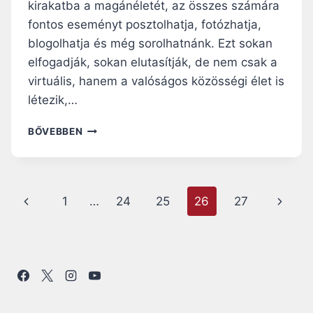
kirakatba a magánéletét, az összes számára
fontos eseményt posztolhatja, fotózhatja,
blogolhatja és még sorolhatnánk. Ezt sokan
elfogadják, sokan elutasítják, de nem csak a
virtuális, hanem a valóságos közösségi élet is
létezik,…
NAGY
BŐVEBBEN
CSALÁD,
KIS
KÖZÖSSÉG
–
Page
Előző
Követk
1
…
24
25
26
27
NÁDUDVARI
CSALÁD
navigation
oldal
oldal