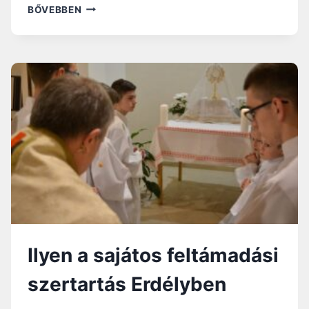
GYÓNTATÁS
BŐVEBBEN
KÖZBEN
LŐTTEK
AGYON
EGY
MEXIKÓI
PAPOT
Ilyen a sajátos feltámadási
szertartás Erdélyben