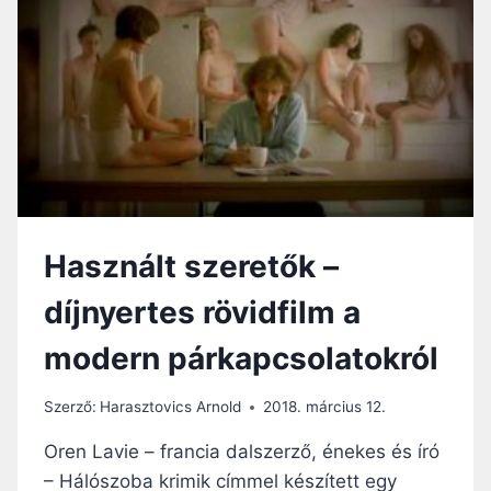
AKARJA,
HOGY
LEGYEN
FÉNY!
Használt szeretők –
díjnyertes rövidfilm a
modern párkapcsolatokról
Szerző:
Harasztovics Arnold
2018. március 12.
Oren Lavie – francia dalszerző, énekes és író
– Hálószoba krimik címmel készített egy