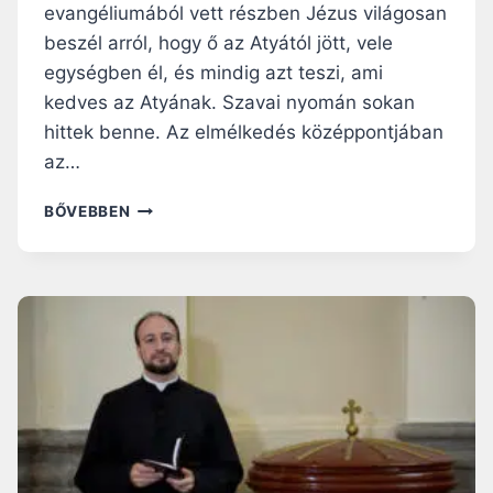
evangéliumából vett részben Jézus világosan
beszél arról, hogy ő az Atyától jött, vele
egységben él, és mindig azt teszi, ami
kedves az Atyának. Szavai nyomán sokan
hittek benne. Az elmélkedés középpontjában
az…
NAGYBÖJTI
BŐVEBBEN
RÁHANGOLÓ:
AZ
ATYA
TETSZÉSÉRE
ÉLNI