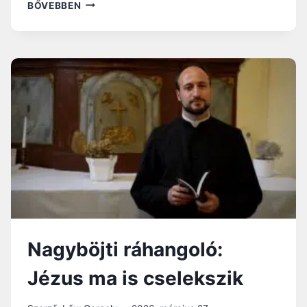
NAGYBÖJTI
BŐVEBBEN
RÁHANGOLÓ:
ISTEN
SZÖVETSÉGE
VELÜNK
MEGFIZETHETETLEN
AJÁNDÉK
Nagyböjti ráhangoló:
Jézus ma is cselekszik