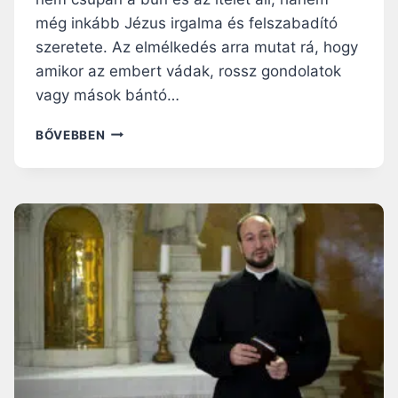
még inkább Jézus irgalma és felszabadító
szeretete. Az elmélkedés arra mutat rá, hogy
amikor az embert vádak, rossz gondolatok
vagy mások bántó…
NAGYBÖJTI
BŐVEBBEN
RÁHANGOLÓ:
AMIKOR
A
VÁDAK
ELCSENDESEDNEK,
ÉS
CSAK
JÉZUS
MARAD