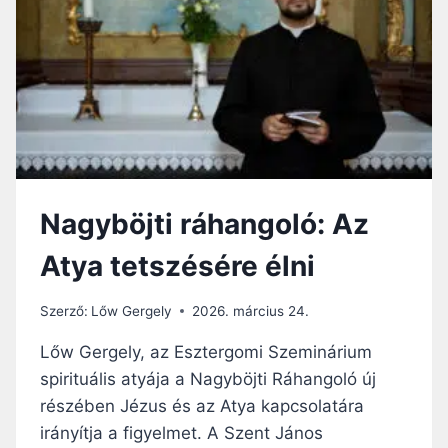
AMELY
ÉLETET
FAKASZT
Nagyböjti ráhangoló: Az
Atya tetszésére élni
Szerző:
Lőw Gergely
2026. március 24.
Lőw Gergely, az Esztergomi Szeminárium
spirituális atyája a Nagyböjti Ráhangoló új
részében Jézus és az Atya kapcsolatára
irányítja a figyelmet. A Szent János