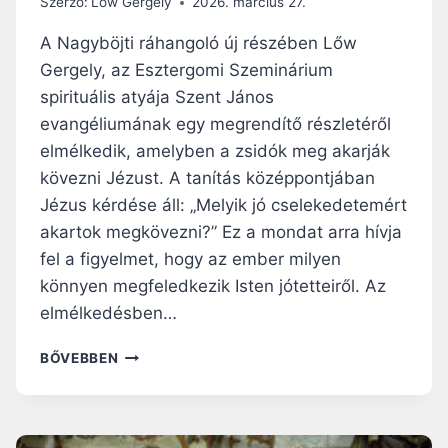
Szerző:
Lőw Gergely
2026. március 27.
A Nagyböjti ráhangoló új részében Lőw
Gergely, az Esztergomi Szeminárium
spirituális atyája Szent János
evangéliumának egy megrendítő részletéről
elmélkedik, amelyben a zsidók meg akarják
kövezni Jézust. A tanítás középpontjában
Jézus kérdése áll: „Melyik jó cselekedetemért
akartok megkövezni?” Ez a mondat arra hívja
fel a figyelmet, hogy az ember milyen
könnyen megfeledkezik Isten jótetteiről. Az
elmélkedésben…
NAGYBÖJTI
BŐVEBBEN
RÁHANGOLÓ:
JÉZUS
MA
IS