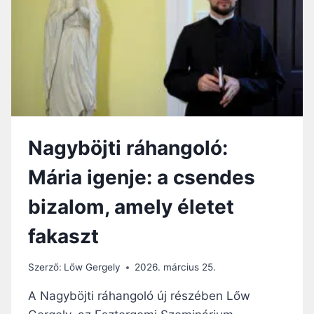
ATYA
Nagyböjti ráhangoló:
Mária igenje: a csendes
bizalom, amely életet
fakaszt
Szerző:
Lőw Gergely
2026. március 25.
A Nagyböjti ráhangoló új részében Lőw