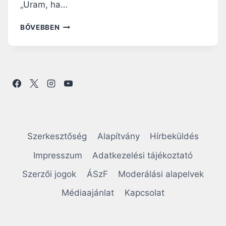
„Uram, ha…
NAGYBÖJTI
BŐVEBBEN
RÁHANGOLÓ:
VEDD
EL
A
KÖVET,
ÉS
JÖJJ
KI!
Szerkesztőség
Alapítvány
Hírbeküldés
Impresszum
Adatkezelési tájékoztató
Szerzői jogok
ÁSzF
Moderálási alapelvek
Médiaajánlat
Kapcsolat