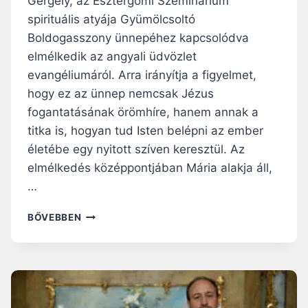
Gergely, az Esztergomi Szeminárium
spirituális atyája Gyümölcsoltó
Boldogasszony ünnepéhez kapcsolódva
elmélkedik az angyali üdvözlet
evangéliumáról. Arra irányítja a figyelmet,
hogy ez az ünnep nemcsak Jézus
fogantatásának örömhíre, hanem annak a
titka is, hogyan tud Isten belépni az ember
életébe egy nyitott szíven keresztül. Az
elmélkedés középpontjában Mária alakja áll,
…
NAGYBÖJTI
BŐVEBBEN
RÁHANGOLÓ:
MÁRIA
IGENJE:
A
CSENDES
BIZALOM,