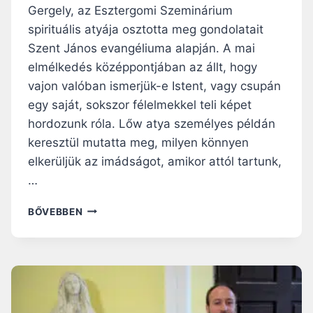
Gergely, az Esztergomi Szeminárium
spirituális atyája osztotta meg gondolatait
Szent János evangéliuma alapján. A mai
elmélkedés középpontjában az állt, hogy
vajon valóban ismerjük-e Istent, vagy csupán
egy saját, sokszor félelmekkel teli képet
hordozunk róla. Lőw atya személyes példán
keresztül mutatta meg, milyen könnyen
elkerüljük az imádságot, amikor attól tartunk,
…
NAGYBÖJTI
BŐVEBBEN
RÁHANGOLÓ:
ENGEDD,
HOGY
JÉZUS
MEGMUTASSA,
KI
AZ