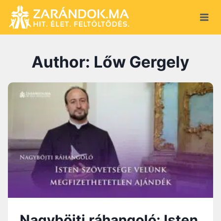
Skip
to
content
Author: Lőw Gergely
Nagyböjti ráhangoló: Isten