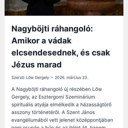
Nagyböjti ráhangoló:
Amikor a vádak
elcsendesednek, és csak
Jézus marad
Szerző:
Lőw Gergely
2026. március 23.
A Nagyböjti ráhangoló új részében Lőw
Gergely, az Esztergomi Szeminárium
spirituális atyája elmélkedik a házasságtörő
asszony történetéről. A Szent János
evangéliumából vett jelenet középpontjában
nem csupán a bűn és az ítélet áll, hanem