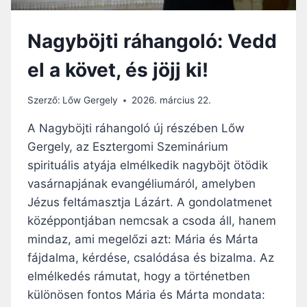
Nagyböjti ráhangoló: Vedd
el a követ, és jöjj ki!
Szerző:
Lőw Gergely
2026. március 22.
A Nagyböjti ráhangoló új részében Lőw
Gergely, az Esztergomi Szeminárium
spirituális atyája elmélkedik nagyböjt ötödik
vasárnapjának evangéliumáról, amelyben
Jézus feltámasztja Lázárt. A gondolatmenet
középpontjában nemcsak a csoda áll, hanem
mindaz, ami megelőzi azt: Mária és Márta
fájdalma, kérdése, csalódása és bizalma. Az
elmélkedés rámutat, hogy a történetben
különösen fontos Mária és Márta mondata: