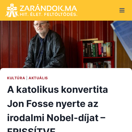
Skip
to
content
KULTÚRA
|
AKTUÁLIS
A katolikus konvertita
Jon Fosse nyerte az
irodalmi Nobel-díjat –
FRISSÍTVE