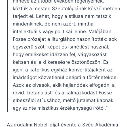
hírneve az utóbbi években regényeinek,
köztük a mesteri Szeptológiának köszönhetően
terjedt el. Lehet, hogy a stílusa nem tetszik
mindenkinek, de nem azért, mintha
intellektuális vagy politikai lenne. Valójában
Fosse prózáját a liturgiához hasonlították: sok
egyszerű szót, képet és ismétlést használ,
hogy emlékeket idézzen fel, vágyakozást
keltsen és lelki keresésre ösztönözzön. És
igen, a katolikus egyház konvertitájaként az
imádságot közvetlenül beépíti a történetekbe.
Azok az olvasók, akik hajlandóak elfogadni a
rövid „betanulást” és alkalmazkodást Fosse
elbeszélői stílusához, méltó jutalmat kapnak
egy szinte misztikus érzékenységű írótól.”
Az irodalmi Nobel-díjat évente a Svéd Akadémia