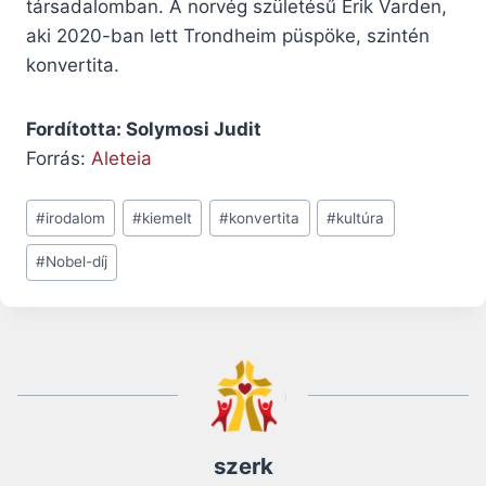
társadalomban. A norvég születésű Erik Varden,
aki 2020-ban lett Trondheim püspöke, szintén
konvertita.
Fordította: Solymosi Judit
Forrás:
Aleteia
Post
#
irodalom
#
kiemelt
#
konvertita
#
kultúra
Tags:
#
Nobel-díj
szerk