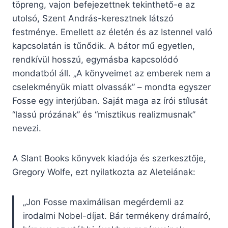
töpreng, vajon befejezettnek tekinthető-e az
utolsó, Szent András-keresztnek látszó
festménye. Emellett az életén és az Istennel való
kapcsolatán is tűnődik. A bátor mű egyetlen,
rendkívül hosszú, egymásba kapcsolódó
mondatból áll. „A könyveimet az emberek nem a
cselekményük miatt olvassák” – mondta egyszer
Fosse egy interjúban. Saját maga az írói stílusát
“lassú prózának” és “misztikus realizmusnak”
nevezi.
A Slant Books könyvek kiadója és szerkesztője,
Gregory Wolfe, ezt nyilatkozta az Aleteiának:
„Jon Fosse maximálisan megérdemli az
irodalmi Nobel-díjat. Bár termékeny drámaíró,