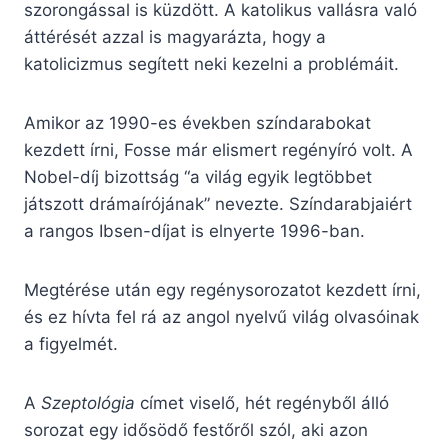
szorongással is küzdött. A katolikus vallásra való
áttérését azzal is magyarázta, hogy a
katolicizmus segített neki kezelni a problémáit.
Amikor az 1990-es években színdarabokat
kezdett írni, Fosse már elismert regényíró volt. A
Nobel-díj bizottság “a világ egyik legtöbbet
játszott drámaírójának” nevezte. Színdarabjaiért
a rangos Ibsen-díjat is elnyerte 1996-ban.
Megtérése után egy regénysorozatot kezdett írni,
és ez hívta fel rá az angol nyelvű világ olvasóinak
a figyelmét.
A
Szeptológia
címet viselő, hét regényből álló
sorozat egy idősödő festőről szól, aki azon