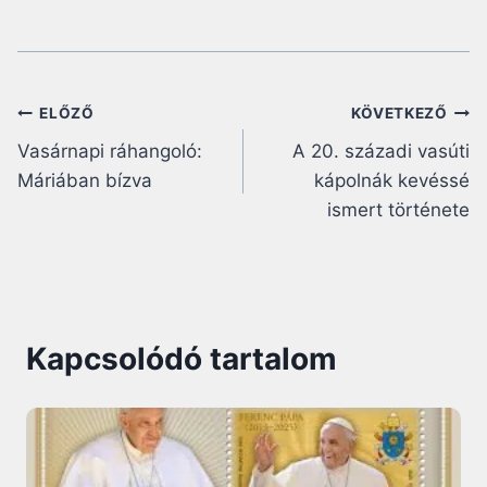
Bejegyzés
ELŐZŐ
KÖVETKEZŐ
Vasárnapi ráhangoló:
A 20. századi vasúti
navigáció
Máriában bízva
kápolnák kevéssé
ismert története
Kapcsolódó tartalom