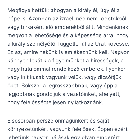
Megfigyelhettük: ahogyan a király él, úgy él a
népe is. Azonban az izraeli nép nem robotokból
vagy birkaként élő emberekből állt. Mindenkinek
megvolt a lehetősége és a képessége arra, hogy
a király személyétől függetlenül az Urat kövesse.
Ez az, amire nekünk is emlékeznünk kell. Nagyon
könnyen lekötik a figyelmünket a hírességek, a
nagy hatalommal rendelkező emberek. Ilyenkor
vagy kritikusak vagyunk velük, vagy dicsőítjük
őket. Sokszor a legrosszabbnak, vagy épp a
legjobbnak gondoljuk a vezetőinket, ahelyett,
hogy felelősségteljesen nyilatkoznánk.
Elsősorban persze önmagunkért és saját
környezetünkért vagyunk felelősek. Éppen ezért
lehetünk nagyon hálásak egy olyan emberért,