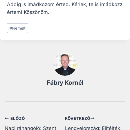
Addig is imádkozom érted. Kérlek, te is imádkozz
értem! Köszönöm.
Post
#
kiemelt
Tags:
Fábry Kornél
Bejegyzés
ELŐZŐ
KÖVETKEZŐ
Napi ráhangoló: Szent
Lengyelország: Elítélték,