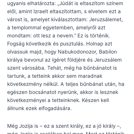
ugyanis elhatározta: „Júdát is eltaszítom színem
elől, amint Izraelt eltaszítottam, s elvetem ezt a
várost is, amelyet kiválasztottam: Jeruzsálemet,
a templommal egyetemben, amelyről azt
mondtam: ott lesz a nevem.” Ez is történik.
Fogság következik és pusztulás. Holnap azt
olvassuk majd, hogy Nabukodonozor, Babilon
királya bevonul az ígéret földjére és Jeruzsálem
szent városába. Tehát, még ha bűnbánatot is
tartunk, a tetteink akkor sem maradnak
következmény nélkül. A teljes bűnbánat után, ha
egészen bocsánatot nyerünk, akkor is lesznek
következményei a tetteinknek. Készen kell
állnunk ezek elfogadására.
Még Jozija is – ez a szent király, ez a jó király –,