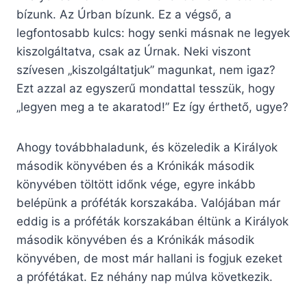
bízunk. Az Úrban bízunk. Ez a végső, a
legfontosabb kulcs: hogy senki másnak ne legyek
kiszolgáltatva, csak az Úrnak. Neki viszont
szívesen „kiszolgáltatjuk” magunkat, nem igaz?
Ezt azzal az egyszerű mondattal tesszük, hogy
„legyen meg a te akaratod!” Ez így érthető, ugye?
Ahogy továbbhaladunk, és közeledik a Királyok
második könyvében és a Krónikák második
könyvében töltött időnk vége, egyre inkább
belépünk a próféták korszakába. Valójában már
eddig is a próféták korszakában éltünk a Királyok
második könyvében és a Krónikák második
könyvében, de most már hallani is fogjuk ezeket
a prófétákat. Ez néhány nap múlva következik.