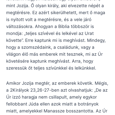
mint Jozija. Ő olyan király, aki elvezette népét a
megtérésre. Ez azért sikerülhetett, mert ő maga
is nyitott volt a megtérésre, és a vele járó
változásokra. Ahogyan a Biblia többször is
mondja: „teljes szívével és lelkével az Urat
követte”. Erre kaptunk mi is meghívást. Mindegy,
hogy a szomszédaink, a családunk, vagy a
világon élő más emberek mit tesznek, mi az Úr
követésére kaptunk meghívást. Arra, hogy
szeressük őt teljes szívünkkel és lelkünkkel.
Amikor Jozija megtér, az emberek követik. Mégis,
a 2Királyok 23,26-27-ben azt olvashatjuk: „De az
Úr izzó haragja nem csillapult, amely egykor
fellobbant Júda ellen azok miatt a botrányok
miatt, amelyekkel Manassze bosszantotta. Az Úr