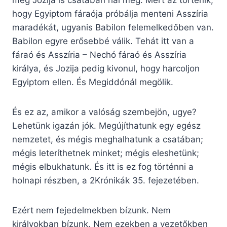
még Jozija is csatában hal meg. Mert az történik,
hogy Egyiptom fáraója próbálja menteni Asszíria
maradékát, ugyanis Babilon felemelkedőben van.
Babilon egyre erősebbé válik. Tehát itt van a
fáraó és Asszíria – Nechó fáraó és Asszíria
királya, és Jozija pedig kivonul, hogy harcoljon
Egyiptom ellen. És Megiddónál megölik.
És ez az, amikor a valóság szembejön, ugye?
Lehetünk igazán jók. Megújíthatunk egy egész
nemzetet, és mégis meghalhatunk a csatában;
mégis leteríthetnek minket; mégis eleshetünk;
mégis elbukhatunk. És itt is ez fog történni a
holnapi részben, a 2Krónikák 35. fejezetében.
Ezért nem fejedelmekben bízunk. Nem
királyokban bízunk. Nem ezekben a vezetőkben