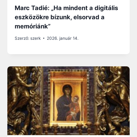
Marc Tadié: „Ha mindent a digitális
eszközökre bízunk, elsorvad a
memóriánk”
Szerző:
szerk
2026. január 14.