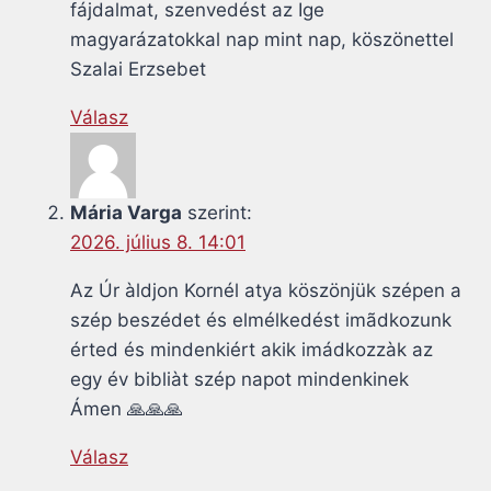
fájdalmat, szenvedést az Ige
magyarázatokkal nap mint nap, köszönettel
Szalai Erzsebet
Válasz
Mária Varga
szerint:
2026. július 8. 14:01
Az Úr àldjon Kornél atya köszönjük szépen a
szép beszédet és elmélkedést imãdkozunk
érted és mindenkiért akik imádkozzàk az
egy év bibliàt szép napot mindenkinek
Ámen 🙏🙏🙏
Válasz