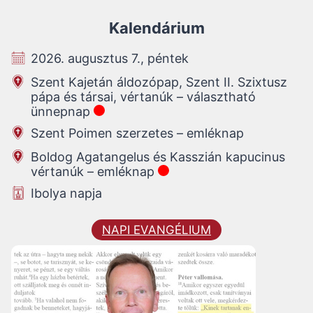
Kalendárium
2026. augusztus 7., péntek
Szent Kajetán áldozópap, Szent II. Szixtusz
pápa és társai, vértanúk – választható
ünnepnap
Szent Poimen szerzetes – emléknap
Boldog Agatangelus és Kasszián kapucinus
vértanúk – emléknap
Ibolya napja
NAPI EVANGÉLIUM