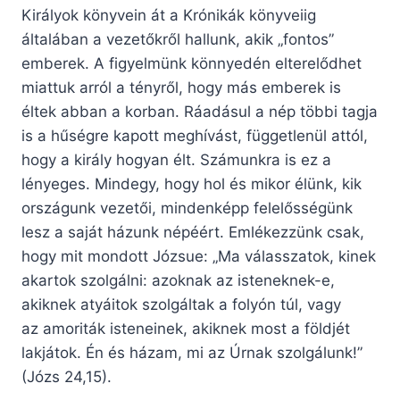
Királyok könyvein át a Krónikák könyveiig
általában a vezetőkről hallunk, akik „fontos”
emberek. A figyelmünk könnyedén elterelődhet
miattuk arról a tényről, hogy más emberek is
éltek abban a korban. Ráadásul a nép többi tagja
is a hűségre kapott meghívást, függetlenül attól,
hogy a király hogyan élt. Számunkra is ez a
lényeges. Mindegy, hogy hol és mikor élünk, kik
országunk vezetői, mindenképp felelősségünk
lesz a saját házunk népéért. Emlékezzünk csak,
hogy mit mondott Józsue: „Ma válasszatok, kinek
akartok szolgálni: azoknak az isteneknek-e,
akiknek atyáitok szolgáltak a folyón túl, vagy
az amoriták isteneinek, akiknek most a földjét
lakjátok. Én és házam, mi az Úrnak szolgálunk!”
(Józs 24,15).