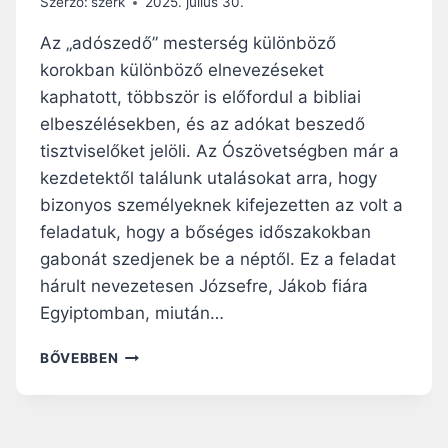
Szerző:
szerk
2025. július 30.
B
O
Az „adószedő” mesterség különböző
C
korokban különböző elnevezéseket
S
kaphatott, többször is előfordul a bibliai
Á
T
elbeszélésekben, és az adókat beszedő
Ó
tisztviselőket jelöli. Az Ószövetségben már a
S
kezdetektől találunk utalásokat arra, hogy
Z
bizonyos személyeknek kifejezetten az volt a
E
R
feladatuk, hogy a bőséges időszakokban
E
gabonát szedjenek be a néptől. Ez a feladat
T
hárult nevezetesen Józsefre, Jákob fiára
E
T
Egyiptomban, miután…
E
M
A
BŐVEBBEN
E
K
G
É
T
N
É
Y