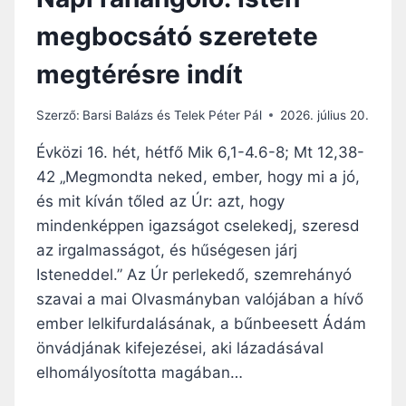
megbocsátó szeretete
megtérésre indít
Szerző:
Barsi Balázs és Telek Péter Pál
2026. július 20.
Évközi 16. hét, hétfő Mik 6,1-4.6-8; Mt 12,38-
42 „Megmondta neked, ember, hogy mi a jó,
és mit kíván tőled az Úr: azt, hogy
mindenképpen igazságot cselekedj, szeresd
az irgalmasságot, és hűségesen járj
Isteneddel.” Az Úr perlekedő, szemrehányó
szavai a mai Olvasmányban valójában a hívő
ember lelkifurdalásának, a bűnbeesett Ádám
önvádjának kifejezései, aki lázadásával
elhomályosította magában…