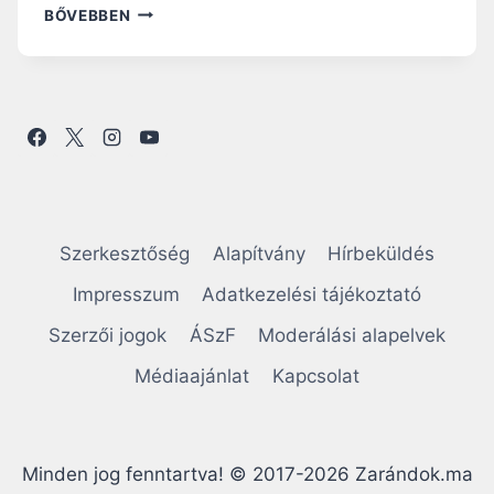
„
BŐVEBBEN
M
O
D
E
R
N
”
–
A
Z
Szerkesztőség
Alapítvány
Hírbeküldés
T
M
Impresszum
Adatkezelési tájékoztató
O
Szerzői jogok
ÁSzF
Moderálási alapelvek
N
D
Médiaajánlat
Kapcsolat
T
A
,
M
Minden jog fenntartva! © 2017-2026 Zarándok.ma
O