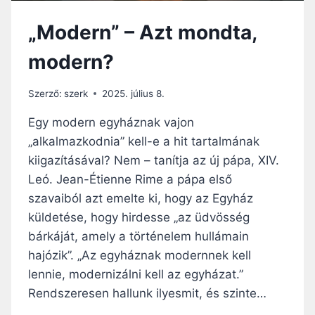
„Modern” – Azt mondta,
modern?
Szerző:
szerk
2025. július 8.
Egy modern egyháznak vajon
„alkalmazkodnia” kell-e a hit tartalmának
kiigazításával? Nem – tanítja az új pápa, XIV.
Leó. Jean-Étienne Rime a pápa első
szavaiból azt emelte ki, hogy az Egyház
küldetése, hogy hirdesse „az üdvösség
bárkáját, amely a történelem hullámain
hajózik”. „Az egyháznak modernnek kell
lennie, modernizálni kell az egyházat.”
Rendszeresen hallunk ilyesmit, és szinte…