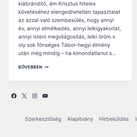
kiábrándító, ám Krisztus hiteles
követéséhez elengedhetetlen tapasztalat
az azzal való szembesülés, hogy annyi
év, annyi elmélkedés, annyi lelkigyakorlat,
annyi isteni megvilágosítás, lelki öröm s
oly sok fönséges Tábor-hegyi élmény
után még mindig – ha kimondatlanul s…
N
BŐVEBBEN
A
P
I
R
Á
H
A
N
Szerkesztőség
Alapítvány
Hírbeküldés
G
O
L