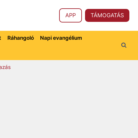
APP
TÁMOGATÁS
t
Ráhangoló
Napi evangélium
azás