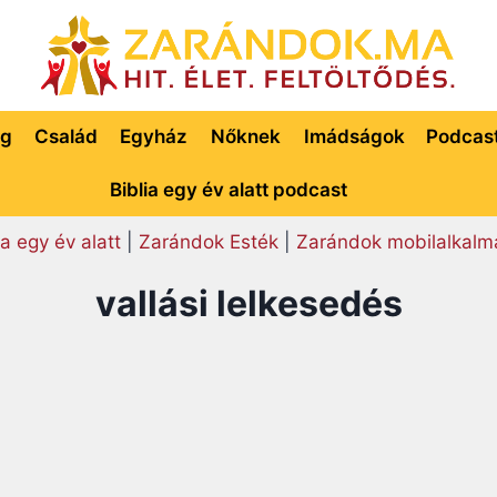
ég
Család
Egyház
Nőknek
Imádságok
Podcas
Biblia egy év alatt podcast
ia egy év alatt
|
Zarándok Esték
|
Zarándok mobilalkalm
vallási lelkesedés