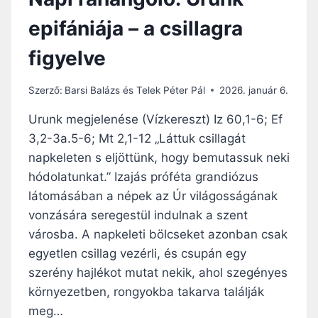
epifániája – a csillagra
figyelve
Szerző:
Barsi Balázs és Telek Péter Pál
2026. január 6.
Urunk megjelenése (Vízkereszt) Iz 60,1-6; Ef
3,2-3a.5-6; Mt 2,1-12 „Láttuk csillagát
napkeleten s eljöttünk, hogy bemutassuk neki
hódolatunkat.” Izajás próféta grandiózus
látomásában a népek az Úr világosságának
vonzására seregestül indulnak a szent
városba. A napkeleti bölcseket azonban csak
egyetlen csillag vezérli, és csupán egy
szerény hajlékot mutat nekik, ahol szegényes
környezetben, rongyokba takarva találják
meg…