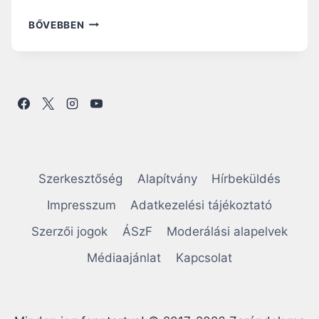
N
BŐVEBBEN
A
P
I
R
Á
H
A
N
G
O
Szerkesztőség
Alapítvány
Hírbeküldés
L
Ó
Impresszum
Adatkezelési tájékoztató
:
Szerzői jogok
ÁSzF
Moderálási alapelvek
U
R
Médiaajánlat
Kapcsolat
U
N
K
E