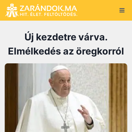
S
k
i
p
Új kezdetre várva.
t
o
Elmélkedés az öregkorról
c
o
n
t
e
n
t