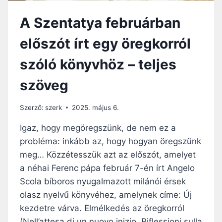
A Szentatya februárban
előszót írt egy öregkorról
szóló könyvhöz – teljes
szöveg
Szerző:
szerk
2025. május 6.
Igaz, hogy megöregszünk, de nem ez a
probléma: inkább az, hogy hogyan öregszünk
meg… Közzétesszük azt az előszót, amelyet
a néhai Ferenc pápa február 7-én írt Angelo
Scola bíboros nyugalmazott milánói érsek
olasz nyelvű könyvéhez, amelynek címe: Új
kezdetre várva. Elmélkedés az öregkorról
(Nell’attesa di un nuovo inizio. Riflessioni sulla