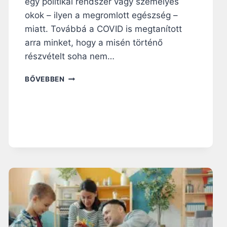
egy politikai rendszer vagy személyes
okok – ilyen a megromlott egészség –
miatt. Továbbá a COVID is megtanított
arra minket, hogy a misén történő
részvételt soha nem…
N
BŐVEBBEN
Y
O
L
C
M
O
D
E
R
N
I
L
L
E