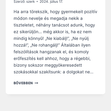
Szerző:
szerk
2024. július 17.
Z
O
Ha arra törekszik, hogy gyermekeit pozitív
K
módon nevelje és megadja nekik a
A
tiszteletet, néhány tanácsot adunk, hogy
T
I
ez sikerüljön… még akkor is, ha ez nem
S
mindig könnyű! „Ne kiabálj!”, „Ne nyúlj
,
hozzá!”, „Ne rohangálj!” Általában ilyen
A
K
felszólítások hangzanak el, és komoly
I
erőfeszítés kell ahhoz, hogy a régebbi,
K
bizony sokszor meggyökeresedett
N
szokásokkal szakítsunk: a dolgokat ne…
E
M
H
É
BŐVEBBEN
A
R
T
D
M
E
E
M
G
L