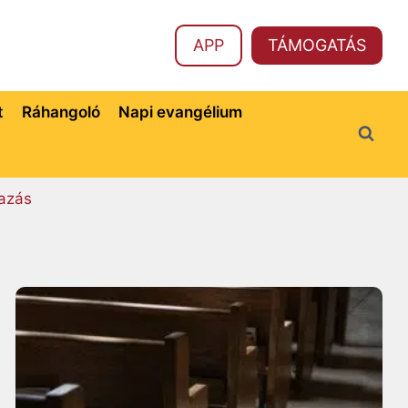
APP
TÁMOGATÁS
t
Ráhangoló
Napi evangélium
azás