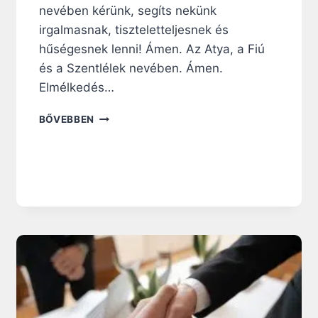
nevében kérünk, segíts nekünk
irgalmasnak, tiszteletteljesnek és
hűségesnek lenni! Ámen. Az Atya, a Fiú
és a Szentlélek nevében. Ámen.
Elmélkedés…
1
BŐVEBBEN
1
7
.
N
A
P
:
T
I
S
Z
T
E