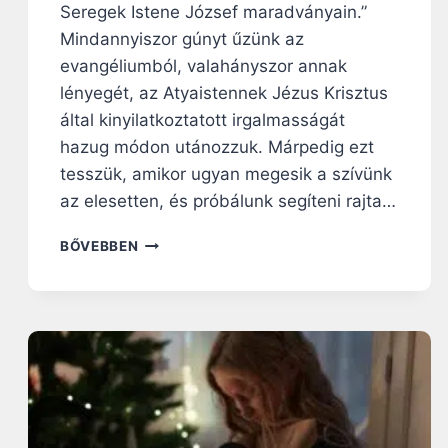
Seregek Istene József maradványain.”
Mindannyiszor gúnyt űzünk az
evangéliumból, valahányszor annak
lényegét, az Atyaistennek Jézus Krisztus
által kinyilatkoztatott irgalmasságát
hazug módon utánozzuk. Márpedig ezt
tesszük, amikor ugyan megesik a szívünk
az elesetten, és próbálunk segíteni rajta…
N
BŐVEBBEN
A
P
I
R
Á
H
A
N
G