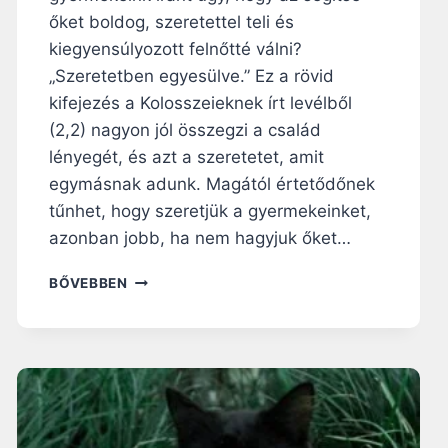
N
őket boldog, szeretettel teli és
B
kiegyensúlyozott felnőtté válni?
E
K
„Szeretetben egyesülve.” Ez a rövid
E
kifejezés a Kolosszeieknek írt levélből
L
(2,2) nagyon jól összegzi a család
L
lényegét, és azt a szeretetet, amit
T
A
egymásnak adunk. Magától értetődőnek
R
tűnhet, hogy szeretjük a gyermekeinket,
T
azonban jobb, ha nem hagyjuk őket…
A
N
1
BŐVEBBEN
U
0
N
A
K
L
A
P
V
E
T