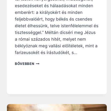
Y
esedezéseket és hálaadásokat minden
E
D
emberért: a királyokért és minden
I
feljebbvalóért, hogy békés és csendes
E
életet élhessünk, telve istenfélelemmel és
K
tisztességgel.” Méltán dicséri meg Jézus
É
S
a római százados hitét, melyet nem
P
béklyóznak meg vallási előítéletek, mint a
Ó
farizeusokét és írástudókét, s…
T
O
N
BŐVEBBEN
L
A
H
P
A
I
T
R
A
Á
T
H
L
A
A
N
N
G
O