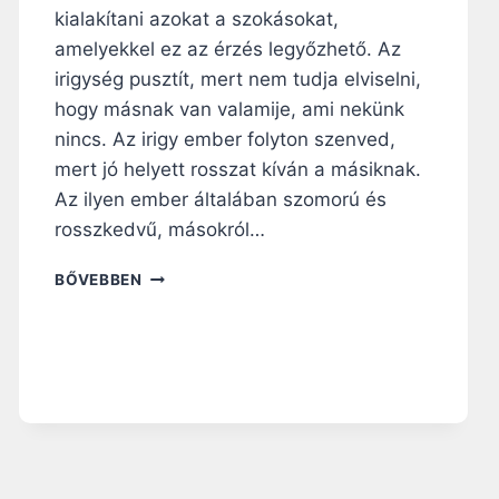
E
kialakítani azokat a szokásokat,
K
amelyekkel ez az érzés legyőzhető. Az
K
irigység pusztít, mert nem tudja elviselni,
E
L
hogy másnak van valamije, ami nekünk
,
nincs. Az irigy ember folyton szenved,
N
mert jó helyett rosszat kíván a másiknak.
E
Az ilyen ember általában szomorú és
C
S
rosszkedvű, másokról…
A
K
H
BŐVEBBEN
S
O
Z
G
A
Y
V
A
A
N
K
V
K
E
A
D
L
D