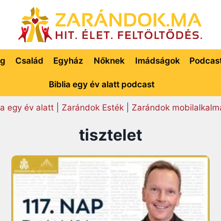
ég
Család
Egyház
Nőknek
Imádságok
Podcas
Biblia egy év alatt podcast
ia egy év alatt
|
Zarándok Esték
|
Zarándok mobilalkalm
tisztelet