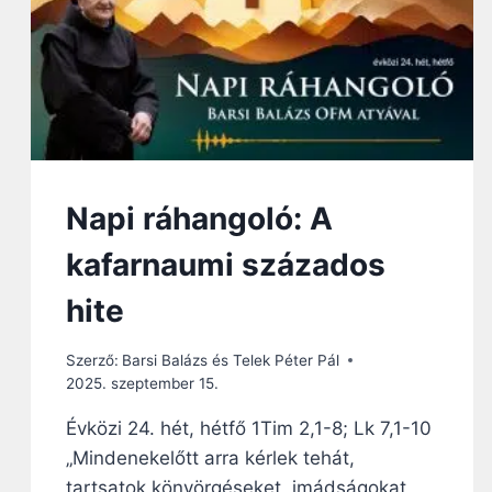
A
A
S
F
S
E
Á
L
G
A
O
K
T
A
R
Á
Napi ráhangoló: A
C
S
kafarnaumi százados
O
N
hite
Y
,
H
Szerző:
Barsi Balázs és Telek Péter Pál
O
2025. szeptember 15.
G
Évközi 24. hét, hétfő 1Tim 2,1-8; Lk 7,1-10
Y
E
„Mindenekelőtt arra kérlek tehát,
G
tartsatok könyörgéseket, imádságokat,