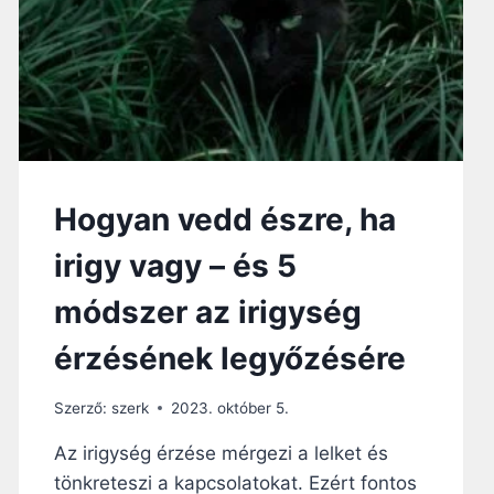
Ő
M
Ó
D
S
Z
E
R
A
Hogyan vedd észre, ha
R
R
irigy vagy – és 5
A
,
módszer az irigység
H
O
érzésének legyőzésére
G
Y
Szerző:
szerk
2023. október 5.
T
E
Az irigység érzése mérgezi a lelket és
T
tönkreteszi a kapcsolatokat. Ezért fontos
T