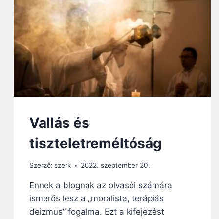
O
K
L
V
Ó
A
:
G
A
Y
K
U
A
N
F
K
A
?
R
N
Vallás és
A
U
tiszteletreméltóság
M
I
S
Szerző:
szerk
2022. szeptember 20.
Z
Á
Ennek a blognak az olvasói számára
Z
ismerős lesz a „moralista, terápiás
A
deizmus” fogalma. Ezt a kifejezést
D