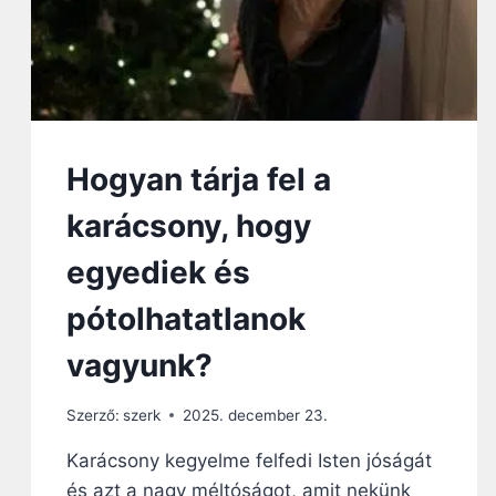
O
L
Ó
:
I
G
A
Z
Hogyan tárja fel a
S
Á
karácsony, hogy
G
O
egyediek és
S
S
pótolhatatlanok
Á
G
vagyunk?
N
É
Szerző:
szerk
2025. december 23.
L
K
Karácsony kegyelme felfedi Isten jóságát
Ü
és azt a nagy méltóságot, amit nekünk
L