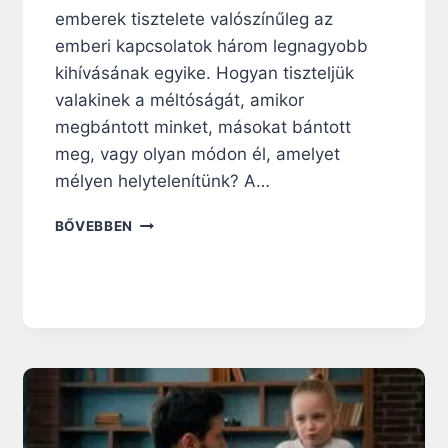
emberek tisztelete valószínűleg az
emberi kapcsolatok három legnagyobb
kihívásának egyike. Hogyan tiszteljük
valakinek a méltóságát, amikor
megbántott minket, másokat bántott
meg, vagy olyan módon él, amelyet
mélyen helytelenítünk? A…
V
BŐVEBBEN
A
L
Ó
B
A
N
T
I
S
Z