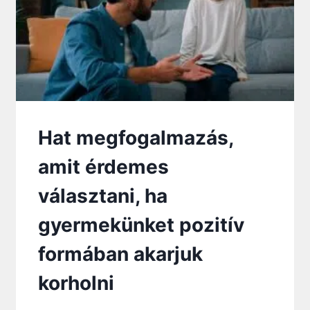
T
E
L
N
Ü
N
K
K
E
Hat megfogalmazás,
L
L
amit érdemes
M
I
választani, ha
N
D
gyermekünket pozitív
E
N
formában akarjuk
K
I
korholni
T
?
A