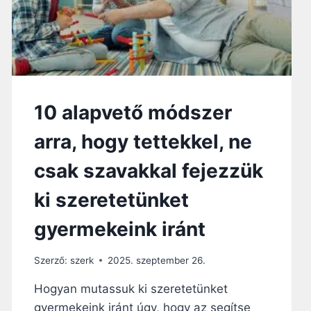
M
S
Z
A
B
Á
L
10 alapvető módszer
Y
,
arra, hogy tettekkel, ne
A
M
csak szavakkal fejezzük
E
L
ki szeretetünket
Y
E
gyermekeink iránt
T
A
M
Szerző:
szerk
2025. szeptember 26.
I
Hogyan mutassuk ki szeretetünket
S
É
gyermekeink iránt úgy, hogy az segítse