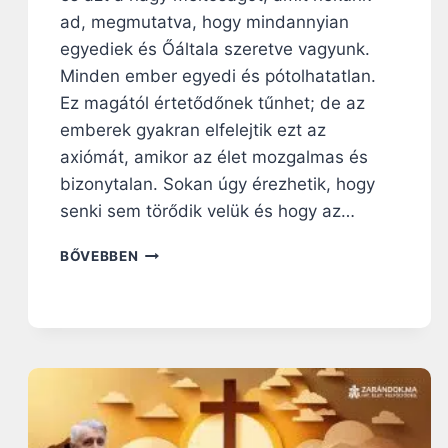
M
ad, megmutatva, hogy mindannyian
E
egyediek és Őáltala szeretve vagyunk.
G
Minden ember egyedi és pótolhatatlan.
H
A
Ez magától értetődőnek tűnhet; de az
M
emberek gyakran elfelejtik ezt az
I
axiómát, amikor az élet mozgalmas és
S
bizonytalan. Sokan úgy érezhetik, hogy
Í
T
senki sem törődik velük és hogy az…
J
U
H
BŐVEBBEN
K
O
A
G
Z
Y
I
A
R
N
G
T
A
Á
L
R
M
J