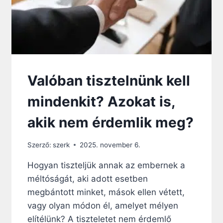
L
E
T
É
S
H
Ű
Valóban tisztelnünk kell
S
É
mindenkit? Azokat is,
G
akik nem érdemlik meg?
Szerző:
szerk
2025. november 6.
Hogyan tiszteljük annak az embernek a
méltóságát, aki adott esetben
megbántott minket, mások ellen vétett,
vagy olyan módon él, amelyet mélyen
elítélünk? A tiszteletet nem érdemlő