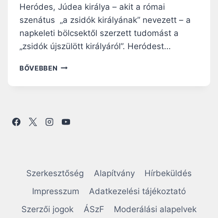
Heródes, Júdea királya – akit a római
szenátus „a zsidók királyának” nevezett – a
napkeleti bölcsektől szerzett tudomást a
„zsidók újszülött királyáról”. Heródest…
I
BŐVEBBEN
S
M
E
R
J
Ü
K
M
E
G
Szerkesztőség
Alapítvány
Hírbeküldés
A
Z
Impresszum
Adatkezelési tájékoztató
A
Szerzői jogok
ÁSzF
Moderálási alapelvek
P