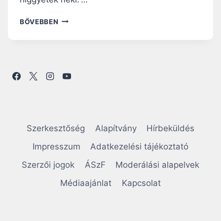
N
BŐVEBBEN
A
P
I
R
Á
H
A
N
G
O
Szerkesztőség
Alapítvány
Hírbeküldés
L
Ó
Impresszum
Adatkezelési tájékoztató
:
Szerzői jogok
ÁSzF
Moderálási alapelvek
A
K
Médiaajánlat
Kapcsolat
I
M
O
N