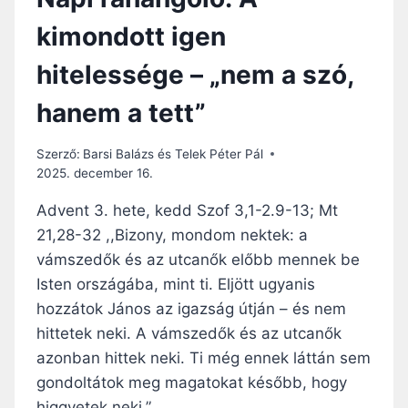
kimondott igen
hitelessége – „nem a szó,
hanem a tett”
Szerző:
Barsi Balázs és Telek Péter Pál
2025. december 16.
Advent 3. hete, kedd Szof 3,1-2.9-13; Mt
21,28-32 ,,Bizony, mondom nektek: a
vámszedők és az utcanők előbb mennek be
Isten országába, mint ti. Eljött ugyanis
hozzátok János az igazság útján – és nem
hittetek neki. A vámszedők és az utcanők
azonban hittek neki. Ti még ennek láttán sem
gondoltátok meg magatokat később, hogy
higgyetek neki.”…